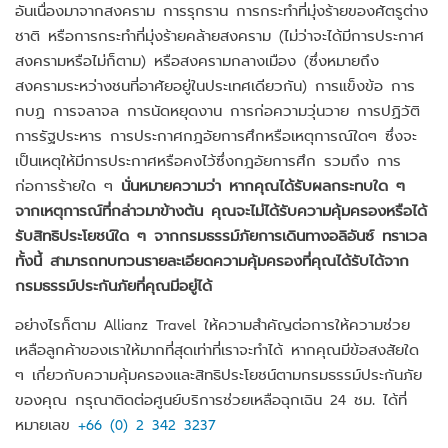
อันเนื่องมาจากสงคราม การรุกราน การกระทำที่มุ่งร้ายของศัตรูต่าง
ชาติ หรือการกระทำที่มุ่งร้ายคล้ายสงคราม (ไม่ว่าจะได้มีการประกาศ
สงครามหรือไม่ก็ตาม) หรือสงครามกลางเมือง (ซึ่งหมายถึง
สงครามระหว่างชนที่อาศัยอยู่ในประเทศเดียวกัน) การแข็งข้อ การ
กบฏ การจลาจล การนัดหยุดงาน การก่อความวุ่นวาย การปฏิวัติ
การรัฐประหาร การประกาศกฎอัยการศึกหรือเหตุการณ์ใดๆ ซึ่งจะ
เป็นเหตุให้มีการประกาศหรือคงไว้ซึ่งกฎอัยการศึก รวมถึง การ
ก่อการร้ายใด ๆ
นั่นหมายความว่า หากคุณได้รับผลกระทบใด ๆ
จากเหตุการณ์ที่กล่าวมาข้างต้น คุณจะไม่ได้รับความคุ้มครองหรือได้
รับสิทธิประโยชน์ใด ๆ จากกรมธรรม์ภัยการเดินทางอลิอันซ์ ทราเวล
ทั้งนี้ สามารถทบทวนรายละเอียดความคุ้มครองที่คุณได้รับได้จาก
กรมธรรม์ประกันภัยที่คุณมีอยู่ได้
อย่างไรก็ตาม Allianz Travel ให้ความสำคัญต่อการให้ความช่วย
เหลือลูกค้าของเราให้มากที่สุดเท่าที่เราจะทำได้ หากคุณมีข้อสงสัยใด
ๆ เกี่ยวกับความคุ้มครองและสิทธิประโยชน์ตามกรมธรรม์ประกันภัย
ของคุณ กรุณาติดต่อศูนย์บริการช่วยเหลือฉุกเฉิน 24 ชม. ได้ที่
หมายเลข
+66 (0) 2 342 3237