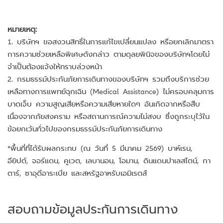
หมายเหตุ:
1. บริษัทฯ ขอสงวนสิทธิ์ในการแก้ไขเปลี่ยนแปลง หรือยกเลิกมาตรา
การความช่วยเหลือพิเศษดังกล่าว ตามดุลยพินิจของบริษัทฯโดยไม่
จำเป็นต้องแจ้งให้ทราบล่วงหน้า
2. กรมธรรม์ประกันภัยการเดินทางของบริษัทฯ รวมถึงบริการช่วย
เหลือทางการแพทย์ฉุกเฉิน (Medical Assistance) ไม่ครอบคลุมการ
บาดเจ็บ ความสูญเสียหรือความเสียหายใดๆ อันเกิดจากหรือสืบ
เนื่องจากภัยสงคราม หรือสถานการณ์ความไม่สงบ ซึ่งถูกระบุไว้ใน
ข้อยกเว้นทั่วไปของกรมธรรม์ประกันภัยการเดินทาง
*พื้นที่ที่ได้รับผลกระทบ (ณ วันที่ 5 มีนาคม 2569) บาห์เรน,
อียิปต์, จอร์แดน, คูเวต, เลบานอน, โอมาน, ดินแดนปาเลสไตน์, กา
ตาร์, ซาอุดีอาระเบีย และสหรัฐอาหรับเอมิเรตส์
สอบถามข้อมูลประกันการเดินทาง