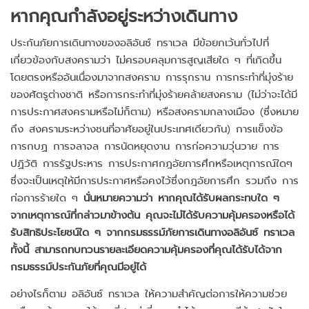
หากคุณกำลังอยู่ระหว่างเดินทาง
ประกันภัยการเดินทางของอลิอันซ์ ทราเวล มีข้อยกเว้นทั่วไปที่
เกี่ยวข้องกับสงครามว่า ไม่ครอบคลุมการสูญเสียใด ๆ ที่เกิดขึ้น
โดยตรงหรืออันเนื่องมาจากสงคราม การรุกราน การกระทำที่มุ่งร้าย
ของศัตรูต่างชาติ หรือการกระทำที่มุ่งร้ายคล้ายสงคราม (ไม่ว่าจะได้มี
การประกาศสงครามหรือไม่ก็ตาม) หรือสงครามกลางเมือง (ซึ่งหมาย
ถึง สงครามระหว่างชนที่อาศัยอยู่ในประเทศเดียวกัน) การแข็งข้อ
การกบฏ การจลาจล การนัดหยุดงาน การก่อความวุ่นวาย การ
ปฏิวัติ การรัฐประหาร การประกาศกฎอัยการศึกหรือเหตุการณ์ใดๆ
ซึ่งจะเป็นเหตุให้มีการประกาศหรือคงไว้ซึ่งกฎอัยการศึก รวมถึง การ
ก่อการร้ายใด ๆ
นั่นหมายความว่า หากคุณได้รับผลกระทบใด ๆ
จากเหตุการณ์ที่กล่าวมาข้างต้น คุณจะไม่ได้รับความคุ้มครองหรือได้
รับสิทธิประโยชน์ใด ๆ จากกรมธรรม์ภัยการเดินทางอลิอันซ์ ทราเวล
ทั้งนี้ สามารถทบทวนรายละเอียดความคุ้มครองที่คุณได้รับได้จาก
กรมธรรม์ประกันภัยที่คุณมีอยู่ได้
อย่างไรก็ตาม อลิอันซ์ ทราเวล ให้ความสำคัญต่อการให้ความช่วย