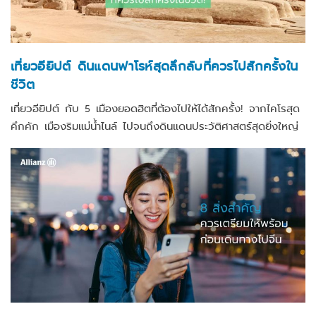
เที่ยวอียิปต์ ดินแดนฟาโรห์สุดลึกลับที่ควรไปสักครั้งใน
ชีวิต
เที่ยวอียิปต์ กับ 5 เมืองยอดฮิตที่ต้องไปให้ได้สักครั้ง! จากไคโรสุด
คึกคัก เมืองริมแม่น้ำไนล์ ไปจนถึงดินแดนประวัติศาสตร์สุดยิ่งใหญ่