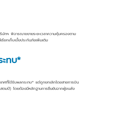
บ* บริษัทฯ พิจารณาขยายระยะเวลาความคุ้มครองตาม
ยกเก็บเบี้ยประกันภัยเพิ่มเติม
กระทบ*
ระเทศที่ได้รับผลกระทบ* แต่ถูกยกเลิกโดยสายการบิน
แสตมป์) โดยต้องมีหลักฐานการยืนยันจากผู้ขนส่ง