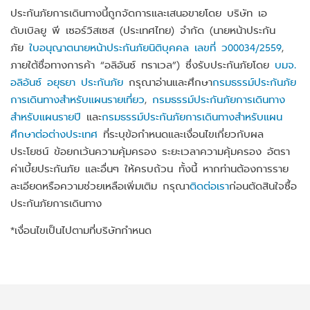
เงื่อนไข
ประกันภัยการเดินทางนี้ถูกจัดการและเสนอขายโดย บริษัท เอ
กฎหมาย
ดับเบิลยู พี เซอร์วิสเซส (ประเทศไทย) จำกัด (นายหน้าประกัน
ไม่
ภัย
ใบอนุญาตนายหน้าประกันภัยนิติบุคคล เลขที่ ว00034/2559
,
พ่อ + แม่ + ลูก
บุตรอายุเกิน 21 ปีบริ
เข้า
ภายใต้ชื่อทางการค้า “อลิอันซ์ ทราเวล”) ซึ่งรับประกันภัยโดย
บมจ.
อายุ 22 ปี
บูรณ์
เงื่อนไข
อลิอันซ์ อยุธยา ประกันภัย
กรุณาอ่านและศึกษา
กรมธรรม์ประกันภัย
การเดินทางสำหรับแผนรายเที่ยว
,
กรมธรรม์ประกันภัยการเดินทาง
นามสกุลของบุตร บน
สำหรับแผนรายปี
และ
กรมธรรม์ประกันภัยการเดินทางสำหรับแผน
พ่อ + แม่ + ลูก
ไม่
เอกสารเดินทาง/
ศึกษาต่อต่างประเทศ
ที่ระบุข้อกำหนดและเงื่อนไขเกี่ยวกับผล
นามสกุลไม่ตรงกับ
เข้า
หนังสือเดินทาง
ประโยชน์ ข้อยกเว้นความคุ้มครอง ระยะเวลาความคุ้มครอง อัตรา
พ่อและแม่
เงื่อนไข
(Passport)ต้องตรงกับ
ค่าเบี้ยประกันภัย และอื่นๆ ให้ครบถ้วน ทั้งนี้ หากท่านต้องการราย
บิดาหรือมารดา
ละเอียดหรือความช่วยเหลือเพิ่มเติม กรุณา
ติดต่อเรา
ก่อนตัดสินใจซื้อ
ประกันภัยการเดินทาง
*เงื่อนไขเป็นไปตามที่บริษัทกำหนด