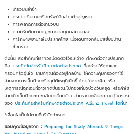
เที่ยวบินล่าช้า
กระเป๋าเดินทางหรือทรัพย์สินส่วนตัวสูญหาย
การพลาดการต่อเที่ยวบิน
ความรับผิดตามกฎหมายต่อบุคคลภายนอก
ค่ารักษาพยาบาลในประเทศไทย เมื่อเดินทางกลับมาเยี่ยมบ้าน
ชั่วคราว
ดังนั้น สิ่งสำคัญที่เราควรมีติดตัวไว้ระหว่าง ศึกษาต่อต่างประเทศ
คือ
ประกันภัยสำหรับศึกษาต่อต่างประเทศ
ที่จะช่วยให้คุณและ
ครอบครัวอุ่นใจ ยามที่คุณต้องอยู่ไกลบ้าน ให้ความคุ้มครองค่าใช้
จ่ายจากการเจ็บป่วยหรืออุบัติเหตุที่เกิดขึ้นโดยไม่คาดฝัน หรือ
เหตุการณ์ฉุกเฉินที่อาจเกิดขึ้นขณะไปท่องเที่ยวช่วงวันหยุด หรือค่าใช้
จ่ายเมื่อเจ็บป่วยขณะกลับมาเยี่ยมบ้าน อ่านรายละเอียดความคุ้มครอง
ของ
ประกันภัยสำหรับศึกษาต่อต่างประเทศ Allianz Travel ได้ที่นี่
*
*เงื่อนไขเป็นไปตามที่บริษัทกำหนด
ขอบคุณข้อมูลจาก :
Preparing for Study Abroad: 9 Things
You Need to Know | Go Overseas