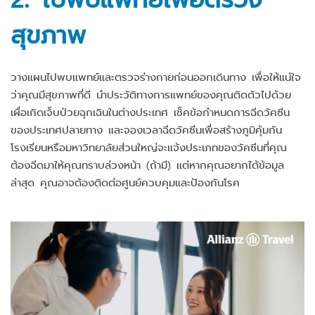
สุขภาพ
วางแผนไปพบแพทย์และตรวจร่างกายก่อนออกเดินทาง เพื่อให้แน่ใจ
ว่าคุณมีสุขภาพที่ดี นำประวัติทางการแพทย์ของคุณติดตัวไปด้วย
เผื่อเกิดเจ็บป่วยฉุกเฉินในต่างประเทศ เช็คข้อกำหนดการฉีดวัคซีน
ของประเทศปลายทาง และจองเวลาฉีดวัคซีนเพื่อสร้างภูมิคุ้มกัน
โรงเรียนหรือมหาวิทยาลัยส่วนใหญ่จะแจ้งประเภทของวัคซีนที่คุณ
ต้องฉีดมาให้คุณทราบล่วงหน้า (ถ้ามี) แต่หากคุณอยากได้ข้อมูล
ล่าสุด คุณอาจต้องติดต่อศูนย์ควบคุมและป้องกันโรค