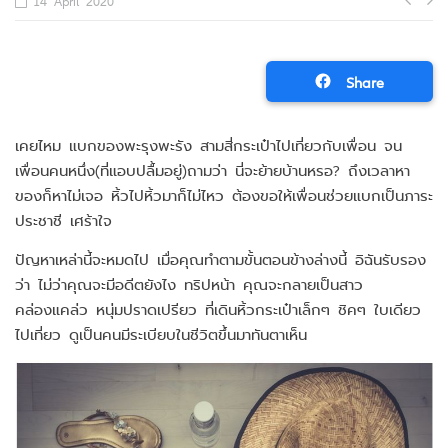
Po
14 April 2020
na
Share
เคยไหม แบกของพะรุงพะรัง สามสี่กระเป๋าไปเที่ยวกับเพื่อน จน
เพื่อนคนหนึ่ง(ที่แอบปลื้มอยู่)ถามว่า นี่จะย้ายบ้านหรอ? ถึงเวลาหา
ของก็หาไม่เจอ หิ้วไปหิ้วมาก็ไม่ไหว ต้องขอให้เพื่อนช่วยแบกเป็นภาระ
ประชาชี เศร้าใจ
ปัญหาเหล่านี้จะหมดไป เมื่อคุณทำตามขั้นตอนข้างล่างนี้ อิฉันรับรอง
ว่า ไม่ว่าคุณจะมีอดีตยังไง ทริปหน้า คุณจะกลายเป็นสาว
คล่องแคล่ว หนุ่มปราดเปรียว ที่เดินหิ้วกระเป๋าเล็กๆ ชิคๆ ใบเดียว
ไปเที่ยว ดูเป็นคนมีระเบียบในชีวิตขึ้นมาทันตาเห็น