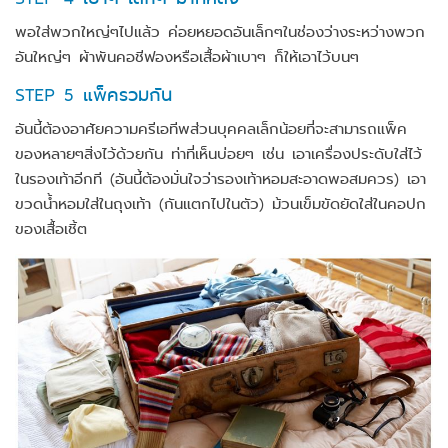
พอใส่พวกใหญ่ๆไปแล้ว ค่อยหยอดอันเล็กๆในช่องว่างระหว่างพวก
อันใหญ่ๆ ผ้าพันคอชีฟองหรือเสื้อผ้าเบาๆ ก็ให้เอาไว้บนๆ
STEP 5 แพ็ครวมกัน
อันนี้ต้องอาศัยความครีเอทีพส่วนบุคคลเล็กน้อยที่จะสามารถแพ็ค
ของหลายๆสิ่งไว้ด้วยกัน ท่าที่เห็นบ่อยๆ เช่น เอาเครื่องประดับใส่ไว้
ในรองเท้าอีกที (อันนี้ต้องมั่นใจว่ารองเท้าหอมสะอาดพอสมควร) เอา
ขวดน้ำหอมใส่ในถุงเท้า (กันแตกไปในตัว) ม้วนเข็มขัดยัดใส่ในคอปก
ของเสื้อเชิ้ต