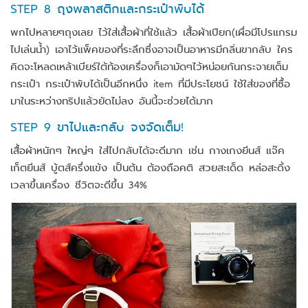
STEP 8 ถุงพลาสติกและกระเป๋าพับได้
พกไปหลายๆถุงเลย ไว้ใส่เสื้อผ้าที่ใช้แล้ว เสื้อผ้าเปียก(เผื่อมีโปรแกรม
ไปเล่นน้ำ) เอาไว้แพ็คของที่ระลึกซึ่งอาจเป็นอาหารมีกลิ่นขากลับ ใคร
คิดจะโหลดเหล้าเบียร์ใต้ท้องเครื่องก็เอามัดๆไว้หน่อยกันกระจายเต็ม
กระเป๋า กระเป๋าพับได้เป็นอีกหนึ่ง item ที่มีประโยชน์ ใช้ใส่ของที่ซื้อ
มาในระหว่างทริปแล้วยัดไม่ลง อันนี้จะช่วยได้มาก
STEP 9 ขาไปและกลับ จงจัดเต็ม!
เสื้อผ้าหนักๆ ใหญ่ๆ ใส่ไปกลับได้จะดีมาก เช่น กางเกงยีนส์ แจ๊ค
เก็ตยีนส์ บู้ตส์ครึ่งแข้ง เป็นต้น ต้องถือคติ สวยสะเด็ด หล่อสะดิ้ง
เวลาขึ้นเครื่อง ชีวิตจะดีขึ้น 34%