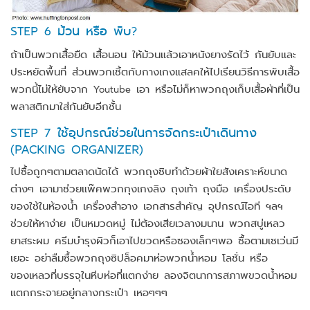
STEP 6 ม้วน หรือ พับ?
ถ้าเป็นพวกเสื้อยืด เสื้อนอน ให้ม้วนแล้วเอาหนังยางรัดไว้ กันยับและ
ประหยัดพื้นที่ ส่วนพวกเชิ้ตกับกางเกงแสลคให้ไปเรียนวิธีการพับเสื้อ
พวกนี้ไม่ให้ยับจาก Youtube เอา หรือไม่ก็หาพวกถุงเก็บเสื้อผ้าที่เป็น
พลาสติกมาใส่กันยับอีกชั้น
STEP 7 ใช้อุปกรณ์ช่วยในการจัดกระเป๋าเดินทาง
(PACKING ORGANIZER)
ไปซื้อถูกๆตามตลาดนัดได้ พวกถุงซิบทำด้วยผ้าใยสังเคราะห์ขนาด
ต่างๆ เอามาช่วยแพ๊คพวกกุงเกงลิง ถุงเท้า ถุงมือ เครื่องประดับ
ของใช้ในห้องน้ำ เครื่องสำอาง เอกสารสำคัญ อุปกรณ์ไอที ฯลฯ
ช่วยให้หาง่าย เป็นหมวดหมู่ ไม่ต้องเสียเวลางมนาน พวกสบู่เหลว
ยาสระผม ครีมบำรุงผิวก็เอาไปขวดหรือซองเล็กๆพอ ซื้อตามเซเว่นมี
เยอะ อย่าลืมซื้อพวกถุงซิปล็อคมาห่อพวกน้ำหอม โลชั่น หรือ
ของเหลวที่บรรจุในหีบห่อที่แตกง่าย ลองจิตนาการสภาพขวดน้ำหอม
แตกกระจายอยู่กลางกระเป๋า เหอๆๆๆ