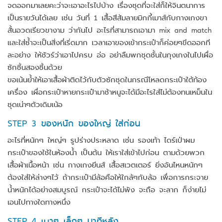
จดออกมาเลยคะว่าจะเอาอะไรไปบ้าง เรื่องชุดที่จะใส่ก็ให้จินตนาการ
เป็นรายวันได้เลย เช่น วันที่ 1 เสื้อสีส้มลายมิกกี้เมาส์กับกางเกงขา
สั้นอวดเรียวขางาม ว่ากันไป อะไรที่สามารถเอามา mix and match
และใส่ซ้ำจะเป็นสิ่งที่เริ่ดมาก เวลาเอาของเข้ากระเป๋าก็ค่อยๆขีดออกที
ละอย่าง ให้ชัวร์ว่าเอาไปครบ อ่อ อย่าลืมพกชุดชั้นในกุงเกงในไปเผื่อ
ซักชิ้นสองชิ้นด้วย
ขอเน้นย้ำให้เอาเสื้อผ้าติดไว้กับตัวซักชุดในกรณีโหลดกระเป๋าใต้ท้อง
เครื่อง เผื่อกระเป๋าหายกระเป๋ามาช้าหนูจะได้มีอะไรใส่ไม่ต้องทนเหม็นใน
ชุดเน่าๆตัวเดิมเน้อ
STEP 3 ของหนัก ของใหญ่ ใส่ก่อน
อะไรที่หนักๆ ใหญ่ๆ รูปร่างประหลาด เช่น รองเท้า ไดร์เป่าผม
กระเป๋าของใช้ในห้องน้ำ เป็นต้น ให้เราใส่เข้าไปก่อน ตามด้วยพวก
เสื้อผ้าเนื้อหน้า เช่น กางเกงยีนส์ เสื้อสเวตเตอร์ ยิ่งอันไหนหนักๆ
ต้องใส่ให้ล่างๆไว้ ถ้ากระเป๋ามีล้อคือให้ใกล้ๆกับล้อ เพื่อการกระจาย
น้ำหนักได้อย่างสมบูรณ์ กระเป๋าจะได้ไม่พัง จะถือ จะลาก ก็ง่ายไม่
เอนไปทางใดทางหนึ่ง
STEP 4 เบาๆ เล็กๆ มาทีหลัง