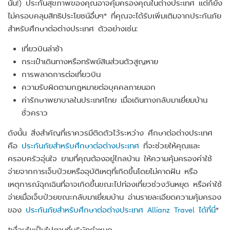
นั้น!) ประกันสุขภาพของคุณอาจคุ้มครองคุณในต่างประเทศ แต่ก็ยัง
ไม่ครอบคลุมสิทธิประโยชน์อื่นๆ* ที่คุณจะได้รับเพิ่มเติมจากประกันภัย
สำหรับศึกษาต่อต่างประเทศ ตัวอย่างเช่น:
เที่ยวบินล่าช้า
กระเป๋าเดินทางหรือทรัพย์สินส่วนตัวสูญหาย
การพลาดการต่อเที่ยวบิน
ความรับผิดตามกฎหมายต่อบุคคลภายนอก
ค่ารักษาพยาบาลในประเทศไทย เมื่อเดินทางกลับมาเยี่ยมบ้าน
ชั่วคราว
ดังนั้น สิ่งสำคัญที่เราควรมีติดตัวไว้ระหว่าง ศึกษาต่อต่างประเทศ
คือ
ประกันภัยสำหรับศึกษาต่อต่างประเทศ
ที่จะช่วยให้คุณและ
ครอบครัวอุ่นใจ ยามที่คุณต้องอยู่ไกลบ้าน ให้ความคุ้มครองค่าใช้
จ่ายจากการเจ็บป่วยหรืออุบัติเหตุที่เกิดขึ้นโดยไม่คาดฝัน หรือ
เหตุการณ์ฉุกเฉินที่อาจเกิดขึ้นขณะไปท่องเที่ยวช่วงวันหยุด หรือค่าใช้
จ่ายเมื่อเจ็บป่วยขณะกลับมาเยี่ยมบ้าน อ่านรายละเอียดความคุ้มครอง
ของ
ประกันภัยสำหรับศึกษาต่อต่างประเทศ Allianz Travel ได้ที่นี่
*
*เงื่อนไขเป็นไปตามที่บริษัทกำหนด