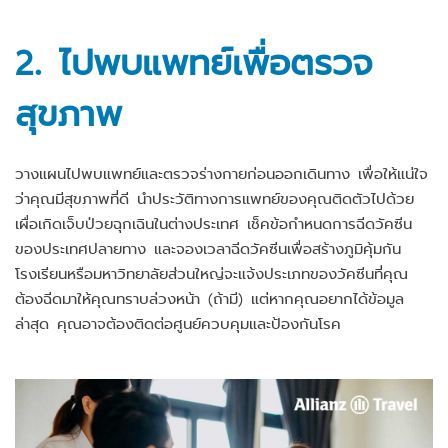
2. ไปพบแพทย์เพื่อตรวจ
สุขภาพ
วางแผนไปพบแพทย์และตรวจร่างกายก่อนออกเดินทาง เพื่อให้แน่ใจ
ว่าคุณมีสุขภาพที่ดี นำประวัติทางการแพทย์ของคุณติดตัวไปด้วย
เผื่อเกิดเจ็บป่วยฉุกเฉินในต่างประเทศ เช็คข้อกำหนดการฉีดวัคซีน
ของประเทศปลายทาง และจองเวลาฉีดวัคซีนเพื่อสร้างภูมิคุ้มกัน
โรงเรียนหรือมหาวิทยาลัยส่วนใหญ่จะแจ้งประเภทของวัคซีนที่คุณ
ต้องฉีดมาให้คุณทราบล่วงหน้า (ถ้ามี) แต่หากคุณอยากได้ข้อมูล
ล่าสุด คุณอาจต้องติดต่อศูนย์ควบคุมและป้องกันโรค