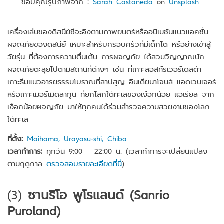
ขอบคุณรูปภาพจาก :
Sarah Castañeda
on
Unsplash
เครื่องเล่นของดิสนีย์ซีจะอิงตามภาพยนตร์หรืออนิเมชันแนวแอคชั่น
ผจญภัยของดิสนีย์ เหมาะสำหรับครอบครัวที่มีเด็กโต หรือย่างเข้าสู่
วัยรุ่น ที่ต้องการความตื่นเต้น การผจญภัย ได้สวมวิญญาณนัก
ผจญภัยตะลุยไปตามสถานที่ต่างๆ เช่น ที่เกาะลอสท์ริเวอร์เดลต้า
เกาะธีมแนวอารยธรรมโบราณที่สาปสูญ อินเดียนาโจนส์ แอดเวนเจอร์
หรือเกาะเมอร์เมดลากูน ที่ยกโลกใต้ทะเลของเงือกน้อย แอเรียล จาก
เงือกน้อยผจญภัย มาให้ทุกคนได้ร่วมสำรวจความสวยงามของโลก
ใต้ทะเล
ที่ตั้ง:
Maihama, Urayasu-shi, Chiba
เวลาทำการ:
ทุกวัน 9:00 – 22:00 น. (เวลาทำการจะเปลี่ยนแปลง
ตามฤดูกาล
ตรวจสอบรายละเอียดที่นี่
)
(3)
ซานริโอ พูโรแลนด์ (Sanrio
Puroland)