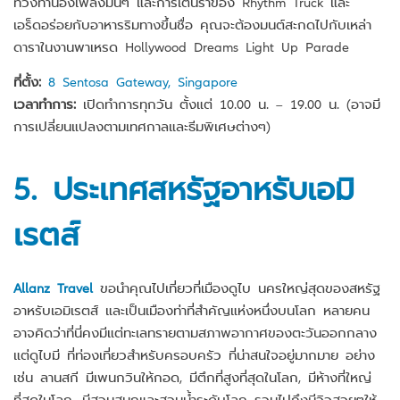
ท่วงทำนองเพลงมันๆ และการเต้นรำของ Rhythm Truck และ
เอร็ดอร่อยกับอาหารริมทางขึ้นชื่อ คุณจะต้องมนต์สะกดไปกับเหล่า
ดาราในงานพาเหรด Hollywood Dreams Light Up Parade
ที่ตั้ง:
8 Sentosa Gateway, Singapore
เวลาทำการ:
เปิดทำการทุกวัน ตั้งแต่ 10.00 น. – 19.00 น. (อาจมี
การเปลี่ยนแปลงตามเทศกาลและธีมพิเศษต่างๆ)
5. ประเทศสหรัฐอาหรับเอมิ
เรตส์
Allanz Travel
ขอนำคุณไปเที่ยวที่เมืองดูไบ นครใหญ่สุดของสหรัฐ
อาหรับเอมิเรตส์ และเป็นเมืองท่าที่สำคัญแห่งหนึ่งบนโลก หลายคน
อาจคิดว่าที่นี่คงมีแต่ทะเลทรายตามสภาพอากาศของตะวันออกกลาง
แต่ดูไบมี ที่ท่องเที่ยวสำหรับครอบครัว ที่น่าสนใจอยู่มากมาย อย่าง
เช่น ลานสกี มีเพนกวินให้กอด, มีตึกที่สูงที่สุดในโลก, มีห้างที่ใหญ่
ที่สุดในโลก, มีสวนสนุกและสวนน้ำระดับโลก รวมไปถึงมีวิวสวยๆให้