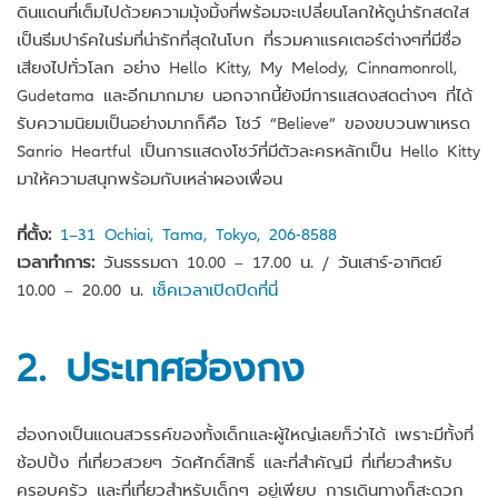
ดินแดนที่เต็มไปด้วยความมุ้งมิ้งที่พร้อมจะเปลี่ยนโลกให้ดูน่ารักสดใส
เป็นธีมปาร์คในร่มที่น่ารักที่สุดในโบก ที่รวมคาแรคเตอร์ต่างๆที่มีชื่อ
เสียงไปทั่วโลก อย่าง Hello Kitty, My Melody, Cinnamonroll,
Gudetama และอีกมากมาย นอกจากนี้ยังมีการแสดงสดต่างๆ ที่ได้
รับความนิยมเป็นอย่างมากก็คือ โชว์ “Believe” ของขบวนพาเหรด
Sanrio Heartful เป็นการแสดงโชว์ที่มีตัวละครหลักเป็น Hello Kitty
มาให้ความสนุกพร้อมกับเหล่าผองเพื่อน
ที่ตั้ง:
1−31 Ochiai, Tama, Tokyo, 206-8588
เวลาทำการ:
วันธรรมดา 10.00 – 17.00 น. / วันเสาร์-อาทิตย์
10.00 – 20.00 น.
เช็คเวลาเปิดปิดที่นี่
2.
ประเทศฮ่องกง
ฮ่องกงเป็นแดนสวรรค์ของทั้งเด็กและผู้ใหญ่เลยก็ว่าได้ เพราะมีทั้งที่
ช้อปปิ้ง ที่เที่ยวสวยๆ วัดศักดิ์สิทธิ์ และที่สำคัญมี ที่เที่ยวสำหรับ
ครอบครัว และที่เที่ยวสำหรับเด็กๆ อยู่เพียบ การเดินทางก็สะดวก