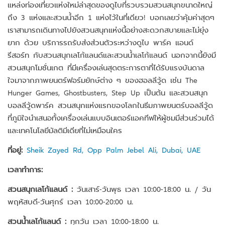
แหล่งท่องเที่ยวแห่งใหม่ล่าสุดของดูไบที่รวบรวมสวนสนุกขนาดใหญ่
ถึง 3 แห่งและสวนน้ำอีก 1 แห่งไว้ในที่เดียว! บอกเลยว่าคุ้มค่าสุดๆ
เราสามารถเดินทางไปยังสวนสนุกแห่งนี้อย่างสะดวกสบายและไม่ยุ่ง
ยาก ด้วย บริการรถรับส่งส่วนตัวระหว่างดูไบ พาร์ค แอนด์
รีสอร์ท กับสวนสนุกเลโก้แลนด์และสวนน้ำเลโก้แลนด์ นอกจากนี้ยังมี
สวนสนุกโมชั่นเกต ที่มีเครื่องเล่นสุดตระการตาที่ได้รับแรงบันดาล
ใจมาจากภาพยนตร์ฟอร์มยักษ์ต่าง ๆ ของฮอลลีวู้ด เช่น The
Hunger Games, Ghostbusters, Step Up เป็นต้น และสวนสนุก
บอลลีวู้ดพาร์ค สวนสนุกแห่งแรกของโลกในธีมภาพยนตร์บอลลีวู้ด
ที่ภูมิใจนำเสนอทั้งเครื่องเล่นแบบอินเตอร์แอคทีฟให้ผู้ชมมีส่วนร่วมได้
และเทคโนโลยีมัลติมีเดียที่ไม่เหมือนใคร
ที่อยู่:
Sheik Zayed Rd, Opp Palm Jebel Ali, Dubai, UAE
เวลาทำการ:
สวนสนุกเลโก้แลนด์ :
วันเสาร์-วันพุธ เวลา 10:00-18:00 น. / วัน
พฤหัสบดี-วันศุกร์ เวลา 10:00-20:00 น.
สวนน้ำเลโก้แลนด์ :
ทุกวัน เวลา 10:00-18:00 น.