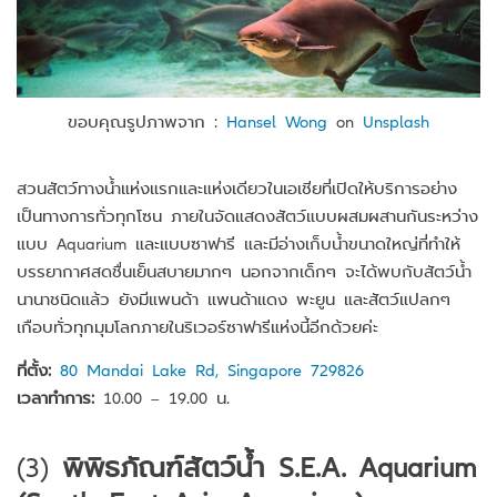
ขอบคุณรูปภาพจาก :
Hansel Wong
on
Unsplash
สวนสัตว์ทางน้ำแห่งแรกและแห่งเดียวในเอเชียที่เปิดให้บริการอย่าง
เป็นทางการทั่วทุกโซน ภายในจัดแสดงสัตว์แบบผสมผสานกันระหว่าง
แบบ Aquarium และแบบซาฟารี และมีอ่างเก็บน้ำขนาดใหญ่ที่ทำให้
บรรยากาศสดชื่นเย็นสบายมากๆ นอกจากเด็กๆ จะได้พบกับสัตว์น้ำ
นานาชนิดแล้ว ยังมีแพนด้า แพนด้าแดง พะยูน และสัตว์แปลกๆ
เกือบทั่วทุกมุมโลกภายในริเวอร์ซาฟารีแห่งนี้อีกด้วยค่ะ
ที่ตั้ง:
80 Mandai Lake Rd,
Singapore 729826
เวลาทำการ:
10.00 – 19.00 น.
(3)
พิพิธภัณฑ์สัตว์น้ำ S.E.A. Aquarium