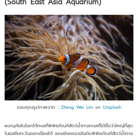
(South East Asia Aquarium)
ขอบคุณรูปภาพจาก :
Zheng Wei Lim
on
Unsplash
ผจญภัยในโลกใต้ทะเลที่พิพิธภัณฑ์สัตว์น้ำทางทะเลที่ได้ชื่อว่าใหญ่ที่สุด
ในเอเชียตะวันออกเฉียงใต้ แถมยังครองอันดับพิพิธภัณฑ์สัตว์น้ำทาง