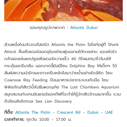
ขอบคุณรูปภาพจาก :
Atlantis Dubai
ส่วนหนึ่งในบริเวณรีสอร์ต Atlantis the Palm ไฮไลท์อยู่ที่ Shark
Attack ลื่นสไลเดอร์ลอดอุโมงค์ชมฝูงฉลามใต้ทะเลสาบ คุณพ่อใจ
กล้าลองเล่นแคปซูลสไลเดอร์ความเร็ว 60 กิโลเมตร/ชั่วโมงให้
กระตุ้นอดรีนาลีน นอกจากนี้ยังมีโซน Dolphins Bay ให้เด็กๆ ได้
สัมผัสความน่ารักและเกาะครีบหลังโลมาว่ายน้ำอย่างใกล้ชิด โซน
Cownose Ray Feeding ป้อนอาหารปลากระเบนกับมือ โซน
พิพิธภัณฑ์สัตว์น้ำในธีมผจญภัย The Lost Chambers Aquarium
สนุกสนานกับเกมอินเตอร์แอคทีฟที่จะทำให้รู้จักสัตว์ทะเลมากขึ้น รวม
ถึงโซนสิงโตทะเล Sea Lion Discovery
ที่ตั้ง:
Atlantis The Palm – Crescent Rd – Dubai – UAE
เวลาทำการ:
ทุกวัน 10.00 – 17.00 น.