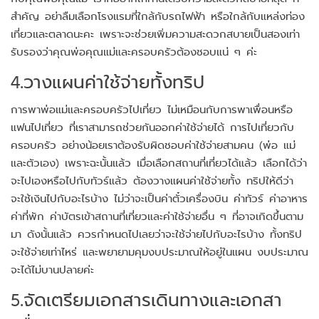
สำคัญ อย่าลืมเลือกโรงแรมที่ใกล้กับรถไฟฟ้า หรือใกล้กับแหล่งท่อง
เที่ยวและตลาดนะคะ เพราะจะช่วยเพิ่มความสะดวกสบายเป็นสองเท่า
รับรองว่าคุณพ่อคุณแม่และครอบครัวต้องชอบแน่ ๆ ค่ะ
4.วางแผนค่าใช้จ่ายทั้งทริป
การพาพ่อแม่และครอบครัวไปเที่ยว ไม่เหมือนกับการพาเพื่อนหรือ
แฟนไปเที่ยว ที่เราสามารถช่วยกันออกค่าใช้จ่ายได้ การไปเที่ยวกับ
ครอบครัว อย่างน้อยเราต้องรับผิดชอบค่าใช้จ่ายสามคน (พ่อ แม่
และตัวเอง) เพราะฉะนั้นแล้ว เมื่อเลือกสถานที่เที่ยวได้แล้ว เลือกได้ว่า
จะไปเองหรือไปกับทัวร์แล้ว ต้องวางแผนค่าใช้จ่ายทั้ง ทริปให้ดีว่า
จะใช้เงินไปกับอะไรบ้าง ไม่ว่าจะเป็นค่าตั๋วเครื่องบิน ค่าทัวร์ ค่าอาหาร
ค่าที่พัก ค่าบัตรเข้าสถานที่เที่ยวและค่าใช้จ่ายอื่น ๆ ที่อาจเกิดขึ้นตาม
มา ดังนั้นแล้ว ควรกำหนดไปเลยว่าจะใช้จ่ายไปกับอะไรบ้าง ทั้งทริป
จะใช้จ่ายเท่าไหร่ และพยายามคุมงบประมาณให้อยู่ในแผน งบประมาณ
จะได้ไม่บานปลายค่ะ
5.จัดเตรียมเอกสารเดินทางและเอกสา