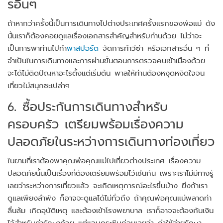
รอื่นๆ
ถ้าหากว่าครั้งนี้เป็นการเดินทางไปต่างประเทศครั้งแรกของพ่อแม่ ดัง
นั้นเราก็ต้องคอยดูแลเรื่องเอกสารสำคัญสำหรับท่านด้วย ไม่ว่าจะ
เป็นการพาท่านไปทำ
พาสปอร์ต
จัดการทำวีซ่า หรือเอกสารอื่น ๆ ที่
จำเป็นในการเดินทางและการผ่านขั้นตอนการตรวจคนเข้าเมืองด้วย
จะได้ไม่ติดปัญหาอะไรตั้งแต่เริ่มต้น พาลให้ท่านต้องหงุดหงิดใจจน
เที่ยวไม่สนุกซะเปล่าๆ
6. ซื้อประกันการเดินทางสำหรับ
ครอบครัว เตรียมพร้อมเรื่องความ
ปลอดภัยในระหว่างการเดินทางท่องเที่ยว
ในยามที่เราต้องพาคุณพ่อคุณแม่ไปเที่ยวต่างประเทศ เรื่องความ
ปลอดภัยนั้นเป็นเรื่องที่ต้องเตรียมพร้อมไว้เช่นกัน เพราะเราไม่มีทางรู้
เลยว่าระหว่างการเที่ยวแล้ว จะเกิดเหตุการณ์อะไรขึ้นบ้าง ยิ่งถ้าเรา
ดูแลเพียงลำพัง ก็อาจจะดูแลได้ไม่ทั่วถึง ถ้าคุณพ่อคุณแม่พลาดท่า
ลื่นล้ม เกิดอุบัติเหตุ และต้องเข้าโรงพยาบาล เราก็อาจจะต้องกันเงิน
ไว้สำหรับค่ารักษาด้วย แต่แอบกระซิบก่อนเลยว่า ค่าใช้จ่ายรักษา