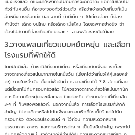
แข็งแรงแล้ว ก็แนะนำให้พาท่านไปกับทัวร์จะดีกว่าค่ะ แต่ถ้าไม่ชอบไป
ทัวร์กับคนอื่น ก็อาจจะจองทัวร์ส่วนตัว หรือว่าเช่ารถขับเที่ยวก็เป็น
อีกหนึ่งทางเลือกค่ะ นอกจากนี้ ถ้ามีเด็ก ๆ ไปเที่ยวด้วย ก็ต้อง
คำนึงว่า เด็กจะซนไหม หรือเด็กจะเบื่อไหม โดยเฉพาะอย่างยิ่ง ถ้า
ต้องไปสถานที่ท่องเที่ยวที่คนเยอะ ๆ อาจพลัดหลงกันได้เลย
3.วางแพลนเที่ยวแบบหยืดหยุ่น และเลือก
โรงแรมที่พักให้ดี
โดยปกติแล้ว ถ้าเราไปเที่ยวคนเดียว หรือเที่ยวกับเพื่อน เราก็จะ
วางตารางเที่ยวแน่นมากภายในหนึ่งวัน (เรียกได้ว่าเที่ยวให้คุ้มเลยหล่ะ
ค่ะ) ภายในหนึ่งวัน ตั้งแต่เช้ายันค่ำ เราอาจเที่ยวได้ 7-8 สถานที่เลย
แต่เมื่อเราไปกับครอบครัวแล้ว ไม่ควรวางตารางเที่ยวให้แน่นมากนัก
ควรมีความยืดหยุ่นและเผื่อเวลา ในแต่ละวัน กำหนดสถานที่เที่ยวสัก
3-4 ที่ ก็เพียงพอแล้วค่ะ นอกจากนี้แล้ว การเลือกโรงแรมที่พักก็
สำคัญ ไปคนเดียวหรือไปกับเพื่อนจะนอนพักที่ไหนก็ได้ แต่ไปกับ
ครอบครัว ต้องนอนโรงแรมดี ๆ ไว้ก่อน ความสะดวกสบาย
บรรยากาศ อาหาร และการบริการต่าง ๆ เป็นปัจจัยสำคัญ เพราะไป
กับคุณพ่อคุณแม่ เราก็อยากให้ท่านได้รับความสะดวกสบายที่สุด ที่