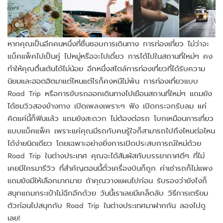
หากคุณเป็นอีกคนหนึ่งที่ชื่นชอบการเดินทาง การท่องเที่ยว ไม่ว่าจะ
แบ็คแพ็คไปเป็นคู่ ไปหมู่หรือจะไปเดี่ยว การได้ไปในสถานที่ใหม่ๆ คง
ทำให้คุณตื่นเต้นได้ไม่น้อย อีกหนึ่งสไตล์การท่องเที่ยวที่ได้รับความ
นิยมและฮอตฮิตมาแต่ไหนแต่ไรก็คงหนีไม่พ้น การท่องเที่ยวแบบ
Road Trip หรือการขับรถออกเดินทางไปเยือนสถานที่ใหม่ๆ แถมยัง
ได้ชมวิวสองข้างทาง เปิดเพลงเพราะๆ ฟัง เปิดกระจกรับลม แค่
คิดแค่นี้ก็ฟินแล้ว แถมยังสะดวก ไม่ต้องต่อรถ โบกเหมือนการเที่ยว
แบบแบ็คแพ็ค เพราะแค่คุณมีรถกับคนรู้ใจก็สามารถไปถึงไหนต่อไหน
ได้ง่ายนิดเดียว โดยเฉพาะอย่างยิ่งการเปิดประสบการณ์ใหม่ด้วย
Road Trip ในต่างประเทศ คุณจะได้สัมผัสกับบรรยากาศดีๆ ที่ไม่
เคยมีใครมารีวิว ที่สำคัญตอนนี้ตั๋วเครื่องบินก็ถูก ค่าเช่ารถก็ไม่แพง
แถมยังมีให้เลือกมากมาย ถ้าคุณวางแผนไปก่อน รับรองว่ายังไงก็
สนุกแถมกระเป๋าไม่ฉีกอีกด้วย วันนี้เราเลยมีเคล็ดลับ วิธีการเตรียม
ตัวก่อนไปสนุกกับ Road Trip ในต่างประเทศมาฝากกัน ลองไปดู
เลย!