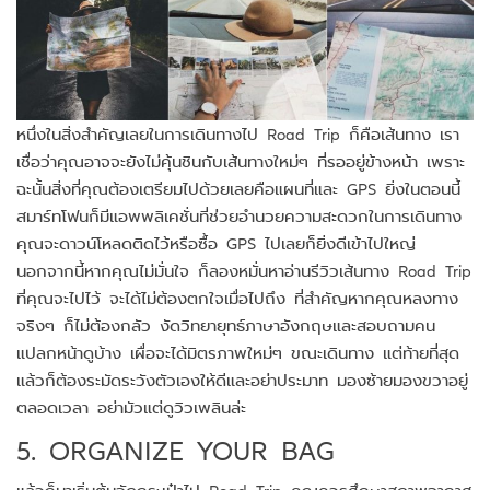
หนึ่งในสิ่งสำคัญเลยในการเดินทางไป Road Trip ก็คือเส้นทาง เรา
เชื่อว่าคุณอาจจะยังไม่คุ้นชินกับเส้นทางใหม่ๆ ที่รออยู่ข้างหน้า เพราะ
ฉะนั้นสิ่งที่คุณต้องเตรียมไปด้วยเลยคือแผนที่และ GPS ยิ่งในตอนนี้
สมาร์ทโฟนก็มีแอพพลิเคชั่นที่ช่วยอำนวยความสะดวกในการเดินทาง
คุณจะดาวน์โหลดติดไว้หรือซื้อ GPS ไปเลยก็ยิ่งดีเข้าไปใหญ่
นอกจากนี้หากคุณไม่มั่นใจ ก็ลองหมั่นหาอ่านรีวิวเส้นทาง Road Trip
ที่คุณจะไปไว้ จะได้ไม่ต้องตกใจเมื่อไปถึง ที่สำคัญหากคุณหลงทาง
จริงๆ ก็ไม่ต้องกลัว งัดวิทยายุทธ์ภาษาอังกฤษและสอบถามคน
แปลกหน้าดูบ้าง เผื่อจะได้มิตรภาพใหม่ๆ ขณะเดินทาง แต่ท้ายที่สุด
แล้วก็ต้องระมัดระวังตัวเองให้ดีและอย่าประมาท มองซ้ายมองขวาอยู่
ตลอดเวลา อย่ามัวแต่ดูวิวเพลินล่ะ
5. ORGANIZE YOUR BAG
แล้วก็มาเริ่มต้นจัดกระเป๋าไป Road Trip คุณควรศึกษาสภาพอากาศ