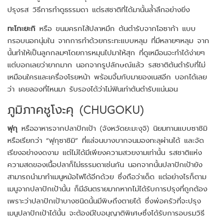
ปรุงรส วิธีการทำดูธรรมดา แต่รสชาติที่ได้มานั้นล้ำลึกอย่างยิ่ง
ทะโกะยะกิ
หรือ ขนมครกไส้ปลาหมึก ต้นตำรับจากโอซาก้า แบบ
กรอบนอกนุ่มใน จากการทำด้วยกระทะแบบหลุม ที่มีหลายๆหลุม จาก
นั้นทำให้เป็นลูกกลมๆโดยการหมุนไปมาให้สุก ที่ดูเหมือนจะทำได้ง่ายๆ
แต่บอกเลยว่ายากมาก นอกจากรูปลักษณ์แล้ว รสชาติต้นตำรับที่ไม่
เหมือนใครและเครื่องโรยหน้า พร้อมจิ้มกับมายองเนสอีก บอกได้เลย
ว่า เคยลองที่ไหนมา รับรองได้ว่าไม่ฟินเท่าต้นตำรับแน่นอน
ภูมิภาคชูโงะคุ (CHUGOKU)
ฟุกุ
หรืออาหารจากปลาปักเป้า (จังหวัดยะมะงุจิ) นิยมทานแบบซาชิมิ
หรือเรียกว่า “ฟุกุซาชิมิ” ที่แล่จนบางบากจนมองทะลุผ่านได้ และจัด
เรียงอย่างงดงาม แต่ไม่ได้มีเพียงความสวยงามเท่านั้น รสชาติแห่ง
ความสดของเนื้อปลาก็ไม่ธรรมดาเช่นกัน นอกจากนั้นปลาปักเป้ายัง
สามารถนำมาทำเมนูหม้อไฟได้อีกด้วย ซึ่งถือว่าเด็ด แต่อย่างไรก็ตาม
เมนูจากปลาปักเป้านั้น ก็มีอันตรายมากหากไม่ได้รับการปรุงที่ถูกต้อง
เพราะว่าปลาปักเป้าบางชนิดนั้นมีพิษถึงตายได้ ซึ่งพ่อครัวที่จะปรุง
เมนูปลาปักเป้าได้นั้น จะต้องมีใบอนุญาติพิเศษซึ่งได้รับการอบรมวิธี