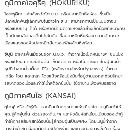
ภูมิภาคโฮคุริคุ (HOKURIKU)
โฮตะรุอิกะ
แห่งจังหวัดโทะยะมะ หรือปลาหมึกหิ่งห้อย ซึ่งเป็น
ปลาหมึกพันธุ์เล็กที่พบในอ่าวโทะยะมะ สามารถทานเป็นแบบซาชิมิ
หรือแบบชาบู ก็ได้ หรือหากนำไปตากแห้งแล้วย่างเล็กน้อยก็เหมาะกับ
เป็นกับแกล้มเวลาดื่มได้เช่นกัน ชื่อปลาหมึกหิ่งห้อยมาจากลักษณะ
เรืองแสงของผิวปลาหมึกสีขาวอมฟ้าคล้ายหิ่งห้อย
จิบุนิ
อาหารพื้นเมืองของคะนะซะวะ ทำจากเนื้อเป็ดหั่นบางๆ ชุบแป้ง
หรือแป้งมัน แล้วนำไปต้ม เห็ดชิตาเกะ หน่อไม้ และผักชีญี่ปุ่นในน้ำ
ซุปที่ทำจากน้ำสต็อก มิริน (เหล้าหวานสำหรับปรุงอาหาร) น้ำตาล
เกลือ โชยุ และสาเก โดยแป้งหรือแป้งมันที่อยู่ด้านนอกจะช่วยรักษา
รสชาติของเนื้อและทำให้น้ำสต็อกข้นขึ้น ใช้วาซาบิเพื่อเพิ่มรสชาติ
ภูมิภาคคันไซ (KANSAI)
ยุโดฟุ
หรือเต้าหู้ต้ม ยอดนิยมในฤดูหนาวแห่งเกียวโต เมนูที่จะทำให้
คุณรู้สึกอุ่นขึ้น ด้วยรสชาติเบาๆ และผิวสัมผัสที่เรียบเนียนของเต้าหู้
ทำให้ทุกรสสัมผัสที่ได้รับนั้นรู้สึกอบอุ่นเป็นพิเศษ โดยเมนูนี้ทำจาก
การนำเต้าหู้ทำมือมาต้มกับซุปสาหร่าย และทานด้วยการจิ้มในเครื่อง