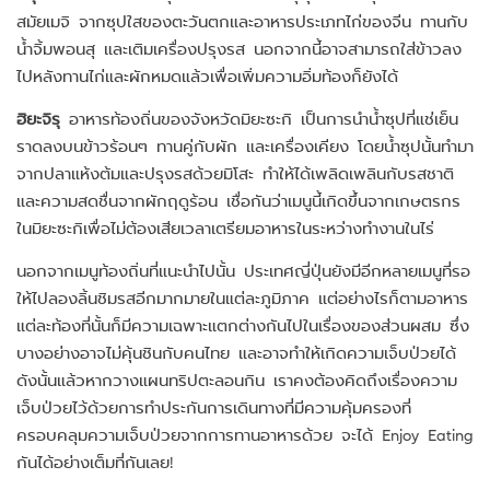
สมัยเมจิ จากซุปใสของตะวันตกและอาหารประเภทไก่ของจีน ทานกับ
น้ำจิ้มพอนสุ และเติมเครื่องปรุงรส นอกจากนี้อาจสามารถใส่ข้าวลง
ไปหลังทานไก่และผักหมดแล้วเพื่อเพิ่มความอิ่มท้องก็ยังได้
ฮิยะจิรุ
อาหารท้องถิ่นของจังหวัดมิยะซะกิ เป็นการนำน้ำซุปที่แช่เย็น
ราดลงบนข้าวร้อนๆ ทานคู่กับผัก และเครื่องเคียง โดยน้ำซุปนั้นทำมา
จากปลาแห้งต้มและปรุงรสด้วยมิโสะ ทำให้ได้เพลิดเพลินกับรสชาติ
และความสดชื่นจากผักฤดูร้อน เชื่อกันว่าเมนูนี้เกิดขึ้นจากเกษตรกร
ในมิยะซะกิเพื่อไม่ต้องเสียเวลาเตรียมอาหารในระหว่างทำงานในไร่
นอกจากเมนูท้องถิ่นที่แนะนำไปนั้น ประเทศญี่ปุ่นยังมีอีกหลายเมนูที่รอ
ให้ไปลองลิ้นชิมรสอีกมากมายในแต่ละภูมิภาค แต่อย่างไรก็ตามอาหาร
แต่ละท้องที่นั้นก็มีความเฉพาะแตกต่างกันไปในเรื่องของส่วนผสม ซึ่ง
บางอย่างอาจไม่คุ้นชินกับคนไทย และอาจทำให้เกิดความเจ็บป่วยได้
ดังนั้นแล้วหากวางแผนทริปตะลอนกิน เราคงต้องคิดถึงเรื่องความ
เจ็บป่วยไว้ด้วยการทำประกันการเดินทางที่มีความคุ้มครองที่
ครอบคลุมความเจ็บป่วยจากการทานอาหารด้วย จะได้ Enjoy Eating
กันได้อย่างเต็มที่กันเลย!