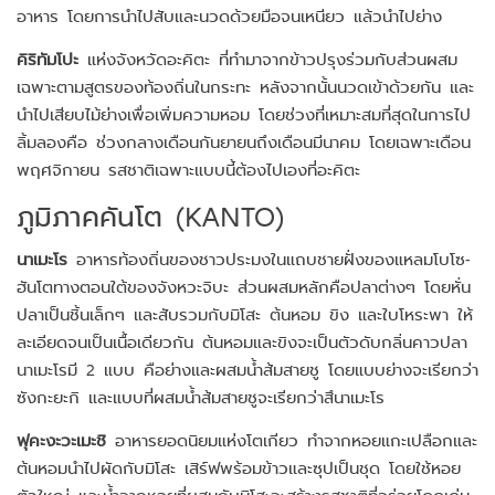
อาหาร โดยการนำไปสับและนวดด้วยมือจนเหนียว แล้วนำไปย่าง
คิริทัมโปะ
แห่งจังหวัดอะคิตะ ที่ทำมาจากข้าวปรุงร่วมกับส่วนผสม
เฉพาะตามสูตรของท้องถิ่นในกระทะ หลังจากนั้นนวดเข้าด้วยกัน และ
นำไปเสียบไม้ย่างเพื่อเพิ่มความหอม โดยช่วงที่เหมาะสมที่สุดในการไป
ลิ้มลองคือ ช่วงกลางเดือนกันยายนถึงเดือนมีนาคม โดยเฉพาะเดือน
พฤศจิกายน รสชาติเฉพาะแบบนี้ต้องไปเองที่อะคิตะ
ภูมิภาคคันโต (KANTO)
นาเมะโร
อาหารท้องถิ่นของชาวประมงในแถบชายฝั่งของแหลมโบโซ-
ฮันโตทางตอนใต้ของจังหวะจิบะ ส่วนผสมหลักคือปลาต่างๆ โดยหั่น
ปลาเป็นชิ้นเล็กๆ และสับรวมกับมิโสะ ต้นหอม ขิง และใบโหระพา ให้
ละเอียดจนเป็นเนื้อเดียวกัน ต้นหอมและขิงจะเป็นตัวดับกลิ่นคาวปลา
นาเมะโรมี 2 แบบ คือย่างและผสมน้ำส้มสายชู โดยแบบย่างจะเรียกว่า
ซังกะยะกิ และแบบที่ผสมน้ำส้มสายชูจะเรียกว่าสึนาเมะโร
ฟุคะงะวะเมะชิ
อาหารยอดนิยมแห่งโตเกียว ทำจากหอยแกะเปลือกและ
ต้นหอมนำไปผัดกับมิโสะ เสิร์ฟพร้อมข้าวและซุปเป็นชุด โดยใช้หอย
ตัวใหญ่ และน้ำจากหอยที่ผสมกับมิโสะจะสร้างรสชาติที่อร่อยโดดเด่น