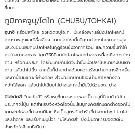
ขึ้นมา
ภูมิภาคจูบุ/โตไก (CHUBU/TOHKAI)
อุนางิ
หรือปลาไหล จังหวัดชิซุโอะกะ มีแหล่งเพาะเลี้ยงปลาไหลที่มี
คุณภาพสูงและมีชื่อเสียง โดยปลาไหลนั้นมีคุณค่าทางโภชนาการสูง
และญี่ปุ่นนิยมกินปลาไหลในฤดูร้อนซึ่งอากาศร้อน และความชื้นทำให้
คนไม่อยากอาหาร โดยวิธีที่นิยมนำปลาไหลมาทำอาหารที่สุดคือการย่าง
ถ่าน หรือคะบะยะกิ โดยในแถบคันโตจะนำชิ้นเนื้อปลาไหลมาย่างบนเตา
ถ่าน แล้วนำไปนึ่ง จากนั้นก็นำมาย่างด้วยความร้อนปานกลางอีกครั้ง
และทาน้ำมันขณะที่ย่างด้วย ส่วนในแถบคันไซจะนำปลาไหลทั้งตัว
ควักไส้ออก แล้วนำไปเสียบไม้ย่างและทาน้ำมันไปด้วยขณะย่าง
มิโสะคัตสึ
“ทงคัตสึ” หรือหมูชิ้นทองราดซอสเป็นเมนูที่นิยมทั่วไปใน
ประเทศญี่ปุ่น แต่สำหรับจังหวัดไอจินั้นมีเมนูทงคัตสึที่แตกต่างออกไป
โดยจะใช้ซอสที่ทำจากมิโสะ ซึ่งเป็นสูตรต้นตำรับที่ทำจากน้ำซุปปลาโอ
และน้ำตาล และเรียกเมนูนี้ว่า “มิโสะคัตสึ” ซึ่งเป็นอาหารยอดฮิตใน
จังหวัดไอจิเลยทีเดียว