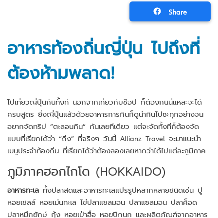
Share
อาหารท้องถิ่นญี่ปุ่น ไปถึงที่
ต้องห้ามพลาด!
ไปเที่ยวญี่ปุ่นกันทั้งที นอกจากเที่ยวกับช๊อป ก็ต้องกินนี่แหละจะได้
ครบสูตร ยิ่งญี่ปุ่นแล้วด้วยอาหารการกินก็ดูน่ากินไปซะทุกอย่างจน
อยากจัดทริป “ตะลอนกิน” กันเลยทีเดียว แต่จะจัดทั้งทีก็ต้องจัด
แบบที่เรียกได้ว่า “ถึง” ที่จริงๆ วันนี้ Allianz Travel จะมาแนะนำ
เมนูประจำท้องถิ่น ที่เรียกได้ว่าต้องลองเลยหากว่าได้ไปแต่ละภูมิภาค
ภูมิภาคฮอกไกโด (HOKKAIDO)
อาหารทะเล
ทั้งปลาสดและอาหารทะเลแปรรูปหลากหลายชนิดเช่น ปู
หอยเชลล์ หอยเม่นทะเล ไข่ปลาแซลมอน ปลาแซลมอน ปลาค็อด
ปลาหมึกยักษ์ กุ้ง หอยเป๋าฮื้อ หอยปีกนก และผลิตภัณฑ์จากอาหาร