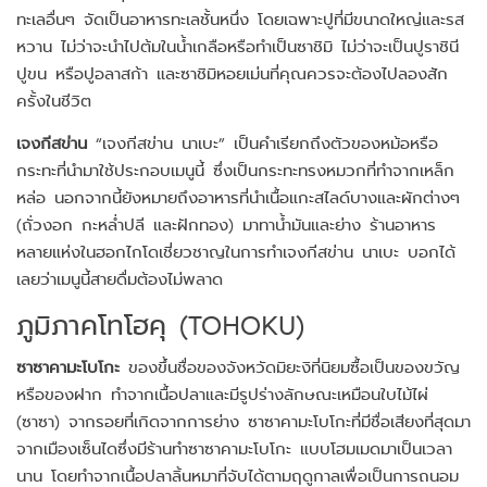
ทะเลอื่นๆ จัดเป็นอาหารทะเลชั้นหนึ่ง โดยเฉพาะปูที่มีขนาดใหญ่และรส
หวาน ไม่ว่าจะนำไปต้มในน้ำเกลือหรือทำเป็นซาชิมิ ไม่ว่าจะเป็นปูราชินี
ปูขน หรือปูอลาสก้า และซาชิมิหอยเม่นที่คุณควรจะต้องไปลองสัก
ครั้งในชีวิต
เจงกีสข่าน
“เจงกีสข่าน นาเบะ” เป็นคำเรียกถึงตัวของหม้อหรือ
กระทะที่นำมาใช้ประกอบเมนูนี้ ซึ่งเป็นกระทะทรงหมวกที่ทำจากเหล็ก
หล่อ นอกจากนี้ยังหมายถึงอาหารที่นำเนื้อแกะสไลด์บางและผักต่างๆ
(ถั่วงอก กะหล่ำปลี และฝักทอง) มาทาน้ำมันและย่าง ร้านอาหาร
หลายแห่งในฮอกไกโดเชี่ยวชาญในการทำเจงกีสข่าน นาเบะ บอกได้
เลยว่าเมนูนี้สายดื่มต้องไม่พลาด
ภูมิภาคโทโฮคุ (TOHOKU)
ซาซาคามะโบโกะ
ของขึ้นชื่อของจังหวัดมิยะงิที่นิยมซื้อเป็นของขวัญ
หรือของฝาก ทำจากเนื้อปลาและมีรูปร่างลักษณะเหมือนใบไม้ไผ่
(ซาซา) จากรอยที่เกิดจากการย่าง ซาซาคามะโบโกะที่มีชื่อเสียงที่สุดมา
จากเมืองเซ็นไดซึ่งมีร้านทำซาซาคามะโบโกะ แบบโฮมเมดมาเป็นเวลา
นาน โดยทำจากเนื้อปลาลิ้นหมาที่จับได้ตามฤดูกาลเพื่อเป็นการถนอม