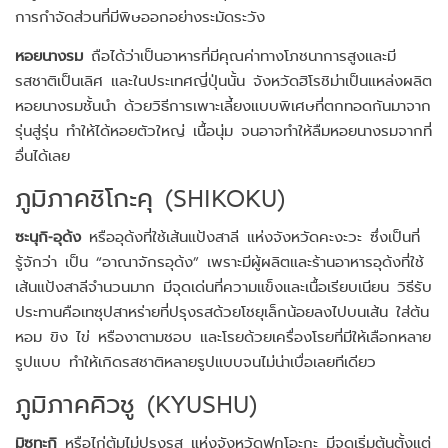
การกำจัดส่วนที่มีพิษออกอย่างระมัดระวัง
หอยนางรม
ถือได้ว่าเป็นอาหารที่มีคุณค่าทางโภชนาการสูงและมี
รสชาติเป็นเลิศ และในประเทศญี่ปุ่นนั้น จังหวัดฮิโรชิม่าเป็นแหล่งผลิต
หอยนางรมชั้นนำ ด้วยวิธีการเพาะเลี้ยงแบบพิเศษที่ตกทอดกันมาจาก
รุ่นสู่รุ่น ทำให้ได้หอยตัวใหญ่ เนื้อนุ่ม จนอาจทำให้ลืมหอยนางรมจากที่
อื่นได้เลย
ภูมิภาคชิโกะคุ (SHIKOKU)
ซะนุกิ-อุด้ง
หรืออุด้งที่ใช้เส้นแป้งสาลี แห่งจังหวัดคะงะวะ ซึ่งเป็นที่
รู้จักว่า เป็น “อาณาจักรอุด้ง” เพราะมีผู้ผลิตและร้านอาหารอุด้งที่ใช้
เส้นแป้งสาลีจำนวนมาก มีจุดเด่นที่ความแข็งและเนื้อเรียบเนียน วิธีรับ
ประทานคือเทซุปสาหร่ายที่ปรุงรสด้วยโชยุเล็กน้อยลงไปบนเส้น ใส่ต้น
หอม ขิง ไข่ หรืองาตามชอบ และโรยด้วยเครื่องโรยที่มีให้เลือกหลาย
รูปแบบ ทำให้เกิดรสชาติหลายรูปแบบจนไม่น่าเบื่อเลยทีเดียว
ภูมิภาคคิวชู (KYUSHU)
มิซุทะกิ
หรือไก่ต้มไม่ปรุงรส แห่งจังหวัดฟุกุโอะกะ มีจุดเริ่มต้นตั้งแต่