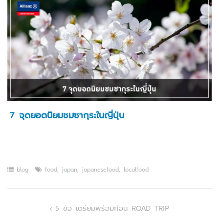
7 จุดยอดนิยมชมซากุระในญี่ปุ่น
blog
food
,
japan
,
japanesefood
,
localfood
Post
5 ข้อ เตรียมพร้อมก่อน ROAD TRIP