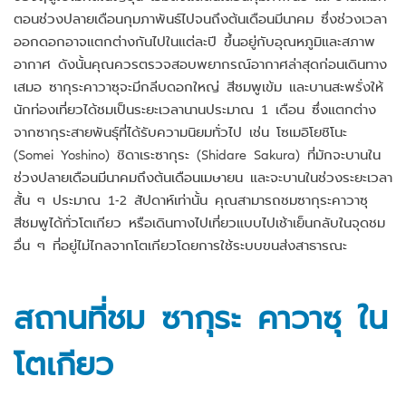
ตอนช่วงปลายเดือนกุมภาพันธ์ไปจนถึงต้นเดือนมีนาคม ซึ่งช่วงเวลา
ออกดอกอาจแตกต่างกันไปในแต่ละปี ขึ้นอยู่กับอุณหภูมิและสภาพ
อากาศ ดังนั้นคุณควรตรวจสอบพยากรณ์อากาศล่าสุดก่อนเดินทาง
เสมอ ซากุระคาวาซุจะมีกลีบดอกใหญ่ สีชมพูเข้ม และบานสะพรั่งให้
นักท่องเที่ยวได้ชมเป็นระยะเวลานานประมาณ 1 เดือน ซึ่งแตกต่าง
จากซากุระสายพันธุ์ที่ได้รับความนิยมทั่วไป เช่น โซเมอิโยชิโนะ
(Somei Yoshino) ชิดาเระซากุระ (Shidare Sakura) ที่มักจะบานใน
ช่วงปลายเดือนมีนาคมถึงต้นเดือนเมษายน และจะบานในช่วงระยะเวลา
สั้น ๆ ประมาณ 1-2 สัปดาห์เท่านั้น คุณสามารถชมซากุระคาวาซุ
สีชมพูได้ทั่วโตเกียว หรือเดินทางไปเที่ยวแบบไปเช้าเย็นกลับในจุดชม
อื่น ๆ ที่อยู่ไม่ไกลจากโตเกียวโดยการใช้ระบบขนส่งสาธารณะ
สถานที่ชม ซากุระ คาวาซุ ใน
โตเกียว