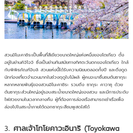
สวนอิโนะคาชิระเป็นพื้นที่สีเขียวขนาดใหญ่แห่งหนึ่งของโตเกียว ตั้ง
อยู่ในย่านคิจิโจจิ ซึ่งเป็นย่านทันสมัยทางทิศตะวันตกของโตเกียว ใกล้
กับพิพิธภัณฑ์จิบลิ สวนแห่งนี้ได้รับความนิยมตลอดทั้งปี และดึงดูด
นักท่องเที่ยวจำนวนมากในช่วงฤดูใบไม้ผลิ ผู้คนจะมาชื่นชมต้นซากุระ
หลากหลายพันธุ์ของสวนอิโนะคาชิระ รวมถึง ซากุระ คาวาซุ ด้วย
ต้นซากุระส่วนใหญ่อยู่รอบสระน้ำขนาดใหญ่ของสวน และมีการประดับ
ไฟสวยงามในเวลากลางคืน ผู้ที่ต้องการล่องเรือสามารถเช่าเรือเพื่อ
ล่องไปในสระน้ำภายใต้ดอกซากุระสีชมพูสดใสได้
3.
ศาลเจ้าโทโยคาวะอินาริ (Toyokawa