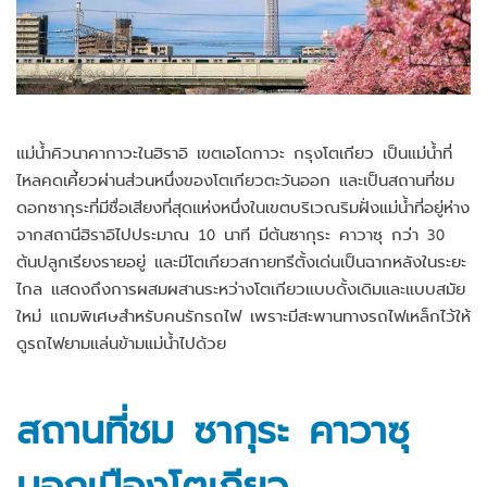
แม่น้ำคิวนาคากาวะในฮิราอิ เขตเอโดกาวะ กรุงโตเกียว เป็นแม่น้ำที่
ไหลคดเคี้ยวผ่านส่วนหนึ่งของโตเกียวตะวันออก และเป็นสถานที่ชม
ดอกซากุระที่มีชื่อเสียงที่สุดแห่งหนึ่งในเขตบริเวณริมฝั่งแม่น้ำที่อยู่ห่าง
จากสถานีฮิราอิไปประมาณ 10 นาที มีต้นซากุระ คาวาซุ กว่า 30
ต้นปลูกเรียงรายอยู่ และมีโตเกียวสกายทรีตั้งเด่นเป็นฉากหลังในระยะ
ไกล แสดงถึงการผสมผสานระหว่างโตเกียวแบบดั้งเดิมและแบบสมัย
ใหม่ แถมพิเศษสำหรับคนรักรถไฟ เพราะมีสะพานทางรถไฟเหล็กไว้ให้
ดูรถไฟยามแล่นข้ามแม่น้ำไปด้วย
สถานที่ชม ซากุระ คาวาซุ
นอกเมืองโตเกียว