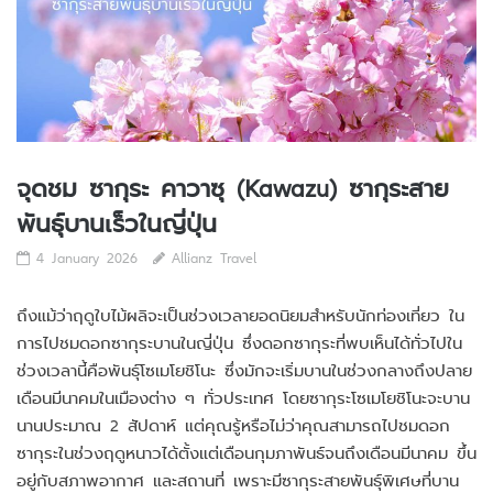
จุดชม ซากุระ คาวาซุ (Kawazu) ซากุระสาย
พันธุ์บานเร็วในญี่ปุ่น
4 January 2026
Allianz Travel
ถึงแม้ว่าฤดูใบไม้ผลิจะเป็นช่วงเวลายอดนิยมสำหรับนักท่องเที่ยว ใน
การไปชมดอกซากุระบานในญี่ปุ่น ซึ่งดอกซากุระที่พบเห็นได้ทั่วไปใน
ช่วงเวลานี้คือพันธุ์โซเมโยชิโนะ ซึ่งมักจะเริ่มบานในช่วงกลางถึงปลาย
เดือนมีนาคมในเมืองต่าง ๆ ทั่วประเทศ โดยซากุระโซเมโยชิโนะจะบาน
นานประมาณ 2 สัปดาห์ แต่คุณรู้หรือไม่ว่าคุณสามารถไปชมดอก
ซากุระในช่วงฤดูหนาวได้ตั้งแต่เดือนกุมภาพันธ์จนถึงเดือนมีนาคม ขึ้น
อยู่กับสภาพอากาศ และสถานที่ เพราะมีซากุระสายพันธุ์พิเศษที่บาน