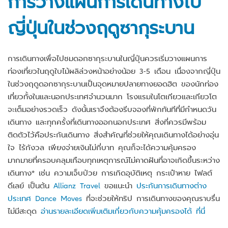
การวางแผนการเดินทางไป
ญี่ปุ่นในช่วงฤดูซากุระบาน
การเดินทางเพื่อไปชมดอกซากุระบานในญี่ปุ่นควรเริ่มวางแผนการ
ท่องเที่ยวในฤดูใบไม้ผลิล่วงหน้าอย่างน้อย 3-5 เดือน เนื่องจากญี่ปุ่น
ในช่วงฤดูดอกซากุระบานเป็นจุดหมายปลายทางยอดฮิต ของนักท่อง
เที่ยวทั้งในและนอกประเทศจำนวนมาก โรงแรมในโตเกียวและเกียวโต
จะเต็มอย่างรวดเร็ว ดังนั้นเราจึงต้องรีบจองที่พักทันทีที่มีกำหนดวัน
เดินทาง และทุกครั้งที่เดินทางออกนอกประเทศ สิ่งที่ควรมีพร้อม
ติดตัวไว้คือประกันเดินทาง สิ่งสำคัญที่ช่วยให้คุณเดินทางได้อย่างอุ่น
ใจ ไร้กังวล เพียงจ่ายเงินไม่กี่บาท คุณก็จะได้ความคุ้มครอง
มากมายที่ครอบคลุมเกือบทุกเหตุการณ์ไม่คาดฝันที่อาจเกิดขึ้นระหว่าง
เดินทาง* เช่น ความเจ็บป่วย การเกิดอุบัติเหตุ กระเป๋าหาย ไฟลต์
ดีเลย์ เป็นต้น
Allianz Travel
ขอแนะนำ
ประกันการเดินทางต่าง
ประเทศ Dance Moves
ที่จะช่วยให้ทริป การเดินทางของคุณราบรื่น
ไม่มีสะดุด
อ่านรายละเอียดเพิ่มเติมเกี่ยวกับความคุ้มครองได้ ที่นี่