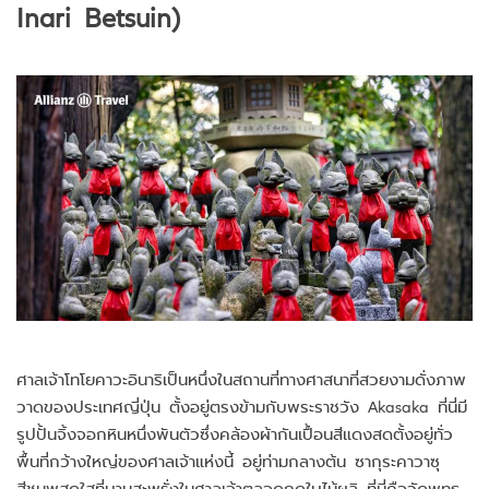
Inari Betsuin)
ศาลเจ้าโทโยคาวะอินาริเป็นหนึ่งในสถานที่ทางศาสนาที่สวยงามดั่งภาพ
วาดของประเทศญี่ปุ่น ตั้งอยู่ตรงข้ามกับพระราชวัง Akasaka ที่นี่มี
รูปปั้นจิ้งจอกหินหนึ่งพันตัวซึ่งคล้องผ้ากันเปื้อนสีแดงสดตั้งอยู่ทั่ว
พื้นที่กว้างใหญ่ของศาลเจ้าแห่งนี้ อยู่ท่ามกลางต้น ซากุระคาวาซุ
สีชมพูสดใสที่บานสะพรั่งในศาลเจ้าตลอดฤดูใบไม้ผลิ ที่นี่คือวัดพุทธ