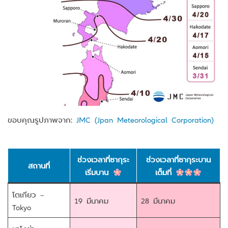
ขอบคุณรูปภาพจาก:
JMC (Jpan Meteorological Corporation)
ช่วงเวลาที่ซากุระ
ช่วงเวลาที่ซากุระบาน
สถานที่
เริ่มบาน
เต็มที่
โตเกียว –
19 มีนาคม
28 มีนาคม
Tokyo