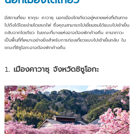
มีสถานที่ชม ซากุระ คาวาซุ นอกเมืองโตเกียวอยู่หลายแห่งที่เดินทาง
ไปถึงได้โดยง่ายโดยรถไฟ ซึ่งคุณสามารถไปเยี่ยมชมได้แบบไปเช้าเย็น
กลับจากโตเกียว ในขณะที่บางแห่งอาจต้องพักค้างคืน คานากาวะ
เป็นพื้นที่ที่เหมาะอย่างยิ่งสำหรับการท่องเที่ยวแบบไปเช้าเย็นกลับ ใน
ขณะที่ชิซูโอกะอาจต้องพักค้างคืน
1.
เมืองคาวาซุ จังหวัดชิซูโอกะ