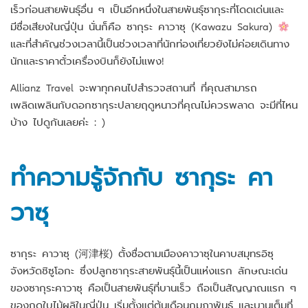
เร็วก่อนสายพันธุ์อื่น ๆ เป็นอีกหนึ่งในสายพันธุ์ซากุระที่โดดเด่นและ
มีชื่อเสียงในญี่ปุ่น นั่นก็คือ ซากุระ คาวาซุ (Kawazu Sakura)
และที่สำคัญช่วงเวลานี้เป็นช่วงเวลาที่นักท่องเที่ยวยังไม่ค่อยเดินทาง
นักและราคาตั๋วเครื่องบินก็ยังไม่แพง!
Allianz Travel จะพาทุกคนไปสำรวจสถานที่ ที่คุณสามารถ
เพลิดเพลินกับดอกซากุระปลายฤดูหนาวที่คุณไม่ควรพลาด จะมีที่ไหน
บ้าง ไปดูกันเลยค่ะ : )
ทำความรู้จักกับ ซากุระ คา
วาซุ
ซากุระ คาวาซุ (河津桜) ตั้งชื่อตามเมืองคาวาซุในคาบสมุทรอิซุ
จังหวัดชิซูโอกะ ซึ่งปลูกซากุระสายพันธุ์นี้เป็นแห่งแรก ลักษณะเด่น
ของซากุระคาวาซุ คือเป็นสายพันธุ์ที่บานเร็ว ถือเป็นสัญญาณแรก ๆ
ของฤดูใบไม้ผลิในญี่ปุ่น เริ่มตั้งแต่ต้นเดือนกุมภาพันธ์ และบานเต็มที่