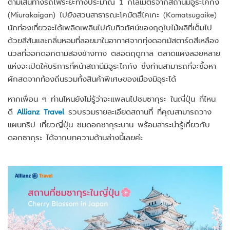
ตามเส้นทางรถไฟระยะทางประมาณ 1 กิโลเมตรจากสถานีมิอูระไคกัง
(Miurakaigan) ไปยังสวนสาธารณะโคมัตสึไคเกะ (Komatsugaike)
นักท่องเที่ยวจะได้เพลิดเพลินไปกับทิวทัศน์ของฤดูใบไม้ผลิที่เต็มไป
ด้วยสีสันและกลิ่นหอมที่ลอยมาในอากาศจากทุ่งดอกมัสตาร์ดสีเหลือง
นวลที่ออกดอกตามสองข้างทาง ตลอดฤดูกาล ตลาดแผงลอยหลาย
แห่งจะเปิดให้บริการที่หน้าสถานีมิอูระไคกัง ซึ่งท่านสามารถที่จะซื้อหา
ผักสดจากท้องถิ่นรวมทั้งสินค้าพิเศษของเมืองมิอุระได้
หากเพื่อน ๆ ท่านไหนยังไม่รู้ว่าจะแพลนไปชมซากุระ ในญี่ปุ่น ที่ไหน
ดี
Allianz Travel
รวบรวมรายละเอียดสถานที่ ที่คุณสามารถวาง
แผนทริป เที่ยวญี่ปุ่น ชมดอกซากุระบาน พร้อมสาระน่ารู้เกี่ยวกับ
ดอกซากุระ ได้จากบทความด้านล่างนี้เลยค่ะ