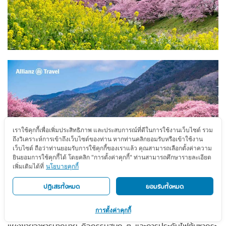
เราใช้คุกกี้เพื่อเพิ่มประสิทธิภาพ และประสบการณ์ที่ดีในการใช้งานเว็บไซต์ รวม
ถึงวิเคราะห์การเข้าถึงเว็บไซต์ของท่าน หากท่านคลิกยอมรับหรือเข้าใช้งาน
เว็บไซต์ ถือว่าท่านยอมรับการใช้คุกกี้ของเราแล้ว คุณสามารถเลือกตั้งค่าความ
ยินยอมการใช้คุกกี้ได้ โดยคลิก "การตั้งค่าคุกกี้" ท่านสามารถศึกษารายละเอียด
เพิ่มเติมได้ที่
นโยบายคุกกี้
ปฏิเสธทั้งหมด
ยอมรับทั้งหมด
ในช่วงฤดูกาลนี้ จะมีการจัดเทศกาลประจำปีเพื่อเฉลิมฉลองช่วงเวลา
การตั้งค่าคุกกี้
ที่ ซากุระ คาวาซุ บานสะพรั่งที่เริ่มมาตั้งแต่ทศวรรษ 1980 โดยมี
แผงขายอาหารมากมาย กิจกรรมสนุก ๆ และการประดับไฟต้นซากุระ