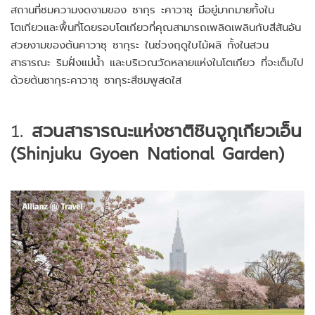
สถานที่ชมความงดงามของ ซากุร ะคาวาซุ มีอยู่มากมายทั้งใน
โตเกียวและพื้นที่โดยรอบโตเกียวที่คุณสามารถเพลิดเพลินกับสีสันอัน
สวยงามของต้นคาวาซุ ซากุระ ในช่วงฤดูใบไม้ผลิ ทั้งในสวน
สาธารณะ ริมฝั่งแม่น้ำ และบริเวณวัดหลายแห่งในโตเกียว ที่จะเต็มไป
ด้วยต้นซากุระคาวาซุ ซากุระสีชมพูสดใส
1.
สวนสาธารณะแห่งชาติชินจูกุเกียวเอ็น
(Shinjuku Gyoen National Garden)