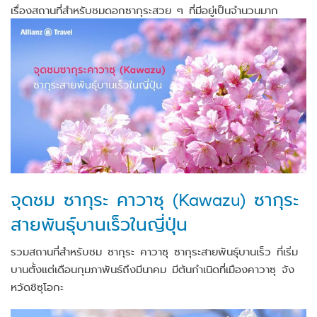
เรื่องสถานที่สำหรับชมดอกซากุระสวย ๆ ที่มีอยู่เป็นจำนวนมาก
จุดชม ซากุระ คาวาซุ (Kawazu) ซากุระ
สายพันธุ์บานเร็วในญี่ปุ่น
รวมสถานที่สำหรับชม ซากุระ คาวาซุ ซากุระสายพันธุ์บานเร็ว ที่เริ่ม
บานตั้งแต่เดือนกุมภาพันธ์ถึงมีนาคม มีต้นกำเนิดที่เมืองคาวาซุ จัง
หวัดชิซุโอกะ