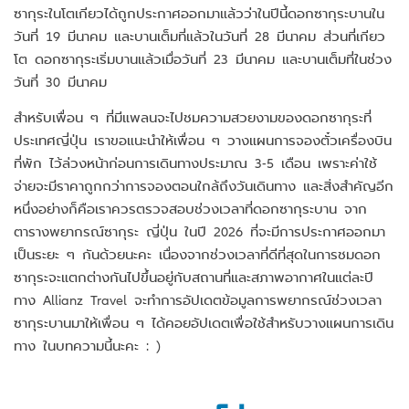
ซากุระในโตเกียวได้ถูกประกาศออกมาแล้วว่าในปีนี้ดอกซากุระบานใน
วันที่ 19 มีนาคม และบานเต็มที่แล้วในวันที่ 28 มีนาคม ส่วนที่เกียว
โต ดอกซากุระเริ่มบานแล้วเมื่อวันที่ 23 มีนาคม และบานเต็มที่ในช่วง
วันที่ 30 มีนาคม
สำหรับเพื่อน ๆ ที่มีแพลนจะไปชมความสวยงามของดอกซากุระที่
ประเทศญี่ปุ่น เราขอแนะนำให้เพื่อน ๆ วางแผนการจองตั๋วเครื่องบิน
ที่พัก ไว้ล่วงหน้าก่อนการเดินทางประมาณ 3-5 เดือน เพราะค่าใช้
จ่ายจะมีราคาถูกกว่าการจองตอนใกล้ถึงวันเดินทาง และสิ่งสำคัญอีก
หนึ่งอย่างก็คือเราควรตรวจสอบช่วงเวลาที่ดอกซากุระบาน จาก
ตารางพยากรณ์ซากุระ ญี่ปุ่น ในปี 2026 ที่จะมีการประกาศออกมา
เป็นระยะ ๆ กันด้วยนะคะ เนื่องจากช่วงเวลาที่ดีที่สุดในการชมดอก
ซากุระจะแตกต่างกันไปขึ้นอยู่กับสถานที่และสภาพอากาศในแต่ละปี
ทาง Allianz Travel จะทำการอัปเดตข้อมูลการพยากรณ์ช่วงเวลา
ซากุระบานมาให้เพื่อน ๆ ได้คอยอัปเดตเพื่อใช้สำหรับวางแผนการเดิน
ทาง ในบทความนี้นะคะ : )