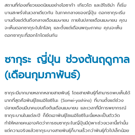
สถานที่ท่องเที่ยวยอดนิยมอย่างโอซาก้า เกียวโต และฮิโรชิม่า ก็เริ่ม
บานสะพรั่งในเวลาเดียวกัน ในภาคกลางของญี่ปุ่น ดอกซากุระเริ่ม
บานตั้งแต่ต้นถึงกลางเดือนเมษายน ภายในปลายเดือนเมษายน คุณ
จะเห็นดอกซากุระในโทโฮคุ และตั้งแต่เดือนพฤษภาคม คุณจะเห็น
ดอกซากุระที่ฮอกไกโดเช่นกัน
ซากุระ ญี่ปุ่น ช่วงต้นฤดูกาล
(เดือนกุมภาพันธ์)
ซากุระมีมากมายหลากหลายสายพันธุ์ โดยสายพันธุ์ที่สามารถพบเห็นได้
มากที่สุดคือพันธุ์โซเมอิโยชิโนะ (Somei-yoshino) ที่บานตั้งแต่ช่วง
ปลายเดือนมีนาคมจนถึงต้นเดือนเมษายน และเวลาที่มีการพยากรณ์
ซากุระบานในแต่ละปี ก็ยึดเอาพันธุ์โซเมอิโยชิโนะนี่แหละเป็นตัววัด
ทำให้หลายคนอาจคิดว่าการชมซากุระในญี่ปุ่นมีเ)พาะช่วงเวลานี้เท่านั้น
แต่ความจริงแล้วซากุระบางสายพันธุ์ก็บานเร็วกว่าพันธุ์ทั่วไปเล็กน้อย