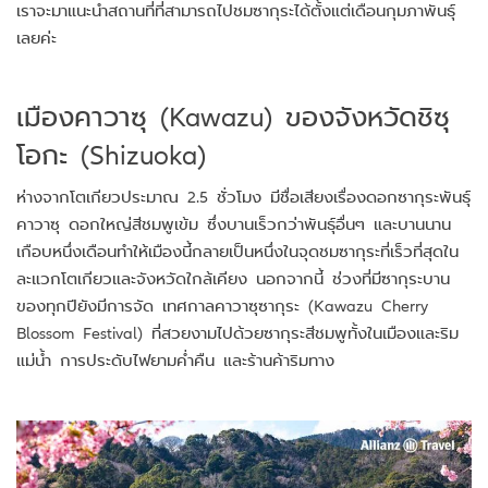
เราจะมาแนะนำสถานที่ที่สามารถไปชมซากุระได้ตั้งแต่เดือนกุมภาพันธุ์
เลยค่ะ
เมืองคาวาซุ (Kawazu) ของจังหวัดชิซุ
โอกะ (Shizuoka)
ห่างจากโตเกียวประมาณ 2.5 ชั่วโมง มีชื่อเสียงเรื่องดอกซากุระพันธุ์
คาวาซุ ดอกใหญ่สีชมพูเข้ม ซึ่งบานเร็วกว่าพันธุ์อื่นๆ และบานนาน
เกือบหนึ่งเดือนทำให้เมืองนี้กลายเป็นหนึ่งในจุดชมซากุระที่เร็วที่สุดใน
ละแวกโตเกียวและจังหวัดใกล้เคียง นอกจากนี้ ช่วงที่มีซากุระบาน
ของทุกปียังมีการจัด เทศกาลคาวาซุซากุระ (Kawazu Cherry
Blossom Festival) ที่สวยงามไปด้วยซากุระสีชมพูทั้งในเมืองและริม
แม่น้ำ การประดับไฟยามค่ำคืน และร้านค้าริมทาง