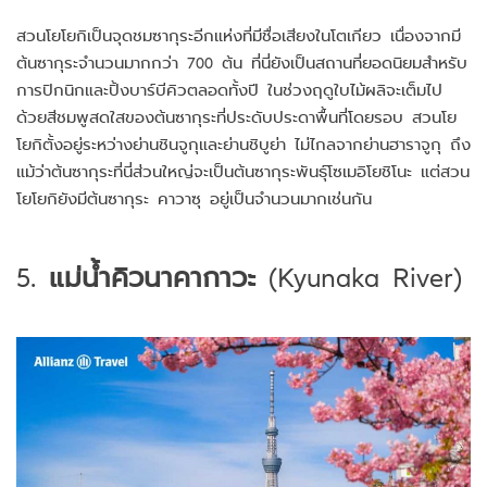
สวนโยโยกิเป็นจุดชมซากุระอีกแห่งที่มีชื่อเสียงในโตเกียว เนื่องจากมี
ต้นซากุระจำนวนมากกว่า 700 ต้น ที่นี่ยังเป็นสถานที่ยอดนิยมสำหรับ
การปิกนิกและปิ้งบาร์บีคิวตลอดทั้งปี ในช่วงฤดูใบไม้ผลิจะเต็มไป
ด้วยสีชมพูสดใสของต้นซากุระที่ประดับประดาพื้นที่โดยรอบ สวนโย
โยกิตั้งอยู่ระหว่างย่านชินจูกุและย่านชิบูย่า ไม่ไกลจากย่านฮาราจูกุ ถึง
แม้ว่าต้นซากุระที่นี่ส่วนใหญ่จะเป็นต้นซากุระพันธุ์โซเมอิโยชิโนะ แต่สวน
โยโยกิยังมีต้นซากุระ คาวาซุ อยู่เป็นจำนวนมากเช่นกัน
5.
แม่น้ำคิวนาคากาวะ
(Kyunaka River)