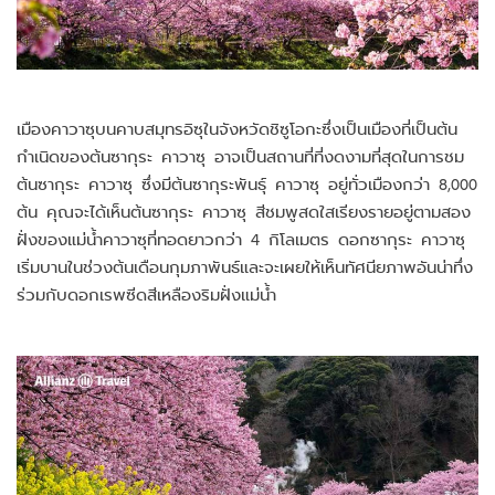
เมืองคาวาซุบนคาบสมุทรอิซุในจังหวัดชิซูโอกะซึ่งเป็นเมืองที่เป็นต้น
กำเนิดของต้นซากุระ คาวาซุ อาจเป็นสถานที่ที่งดงามที่สุดในการชม
ต้นซากุระ คาวาซุ ซึ่งมีต้นซากุระพันธุ์ คาวาซุ อยู่ทั่วเมืองกว่า 8,000
ต้น คุณจะได้เห็นต้นซากุระ คาวาซุ สีชมพูสดใสเรียงรายอยู่ตามสอง
ฝั่งของแม่น้ำคาวาซุที่ทอดยาวกว่า 4 กิโลเมตร ดอกซากุระ คาวาซุ
เริ่มบานในช่วงต้นเดือนกุมภาพันธ์และจะเผยให้เห็นทัศนียภาพอันน่าทึ่ง
ร่วมกับดอกเรพซีดสีเหลืองริมฝั่งแม่น้ำ