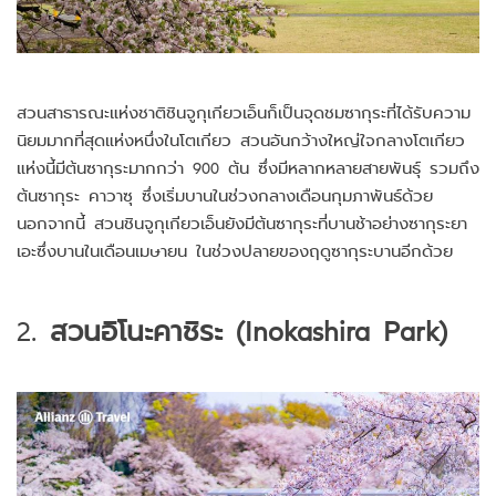
สวนสาธารณะแห่งชาติชินจูกุเกียวเอ็นก็เป็นจุดชมซากุระที่ได้รับความ
นิยมมากที่สุดแห่งหนึ่งในโตเกียว สวนอันกว้างใหญ่ใจกลางโตเกียว
แห่งนี้มีต้นซากุระมากกว่า 900 ต้น ซึ่งมีหลากหลายสายพันธุ์ รวมถึง
ต้นซากุระ คาวาซุ ซึ่งเริ่มบานในช่วงกลางเดือนกุมภาพันธ์ด้วย
นอกจากนี้ สวนชินจูกุเกียวเอ็นยังมีต้นซากุระที่บานช้าอย่างซากุระยา
เอะซึ่งบานในเดือนเมษายน ในช่วงปลายของฤดูซากุระบานอีกด้วย
2.
สวนอิโนะคาชิระ (Inokashira Park)