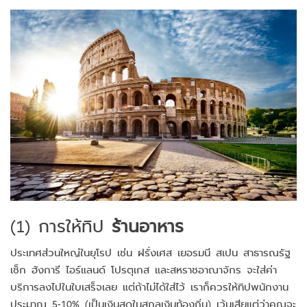
(1) การให้ทิป
ร้านอาหาร
ประเทศส่วนใหญ่ในยุโรป เช่น ฝรั่งเศส เยอรมนี สเปน สาธารณรัฐ
เช็ก ฮังการี ไอร์แลนด์ โปรตุเกส และสหราชอาณาจักร จะใส่ค่า
บริการลงไปในใบเสร็จเลย แต่ถ้าไม่ได้ใส่ไว้ เราก็ควรให้ทิปพนักงาน
ประมาณ 5-10% (เป็นเงินสดในสกุลเงินท้องถิ่น) เว้นเสียแต่ว่าคุณจะ