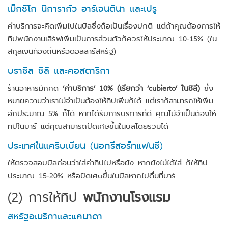
เม็กซิโก นิการากัว อาร์เจนตินา และเปรู
ค่าบริการจะคิดเพิ่มไปในบิลซึ่งถือเป็นเรื่องปกติ แต่ถ้าคุณต้องการให้
ทิปพนักงานเสิร์ฟเพิ่มเป็นการส่วนตัวก็ควรให้ประมาณ 10-15% (ใน
สกุลเงินท้องถิ่นหรือดอลลาร์สหรัฐ)
บราซิล ชิลี และคอสตาริกา
ร้านอาหารมักคิด
‘ค่าบริการ’ 10% (เรียกว่า ‘cubierto’ ในชิลี)
ซึ่ง
หมายความว่าเราไม่จำเป็นต้องให้ทิปเพิ่มก็ได้ แต่เราก็สามารถให้เพิ่ม
อีกประมาณ 5% ก็ได้ หากได้รับการบริการที่ดี คุณไม่จำเป็นต้องให้
ทิปในบาร์ แต่คุณสามารถปัดเศษขึ้นในบิลโดยรวมได้
ประเทศในแคริบเบียน (นอกรีสอร์ทแฟนซี)
ให้ตรวจสอบบิลก่อนว่าใส่ค่าทิปไปหรือยัง หากยังไม่ได้ใส่ ก็ให้ทิป
ประมาณ 15-20% หรือปัดเศษขึ้นในบิลหากไปดื่มที่บาร์
(2)
การให้ทิป
พนักงานโรงแรม
สหรัฐอเมริกาและแคนาดา