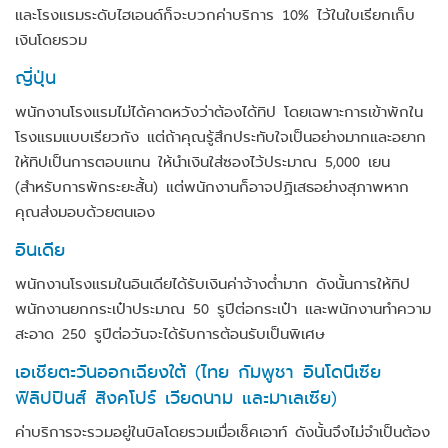
และโรงแรมระดับไฮเอนด์ก็จะบวกค่าบริการ 10% ไว้ในใบเรียกเก็บ
เงินโดยรวม
ญี่ปุ่น
พนักงานโรงแรมไม่ได้คาดหวังว่าต้องได้ทิป โดยเฉพาะการเข้าพักใน
โรงแรมแบบเรียวกัง แต่ถ้าคุณรู้สึกประทับใจเป็นอย่างมากและอยาก
ให้ทิปเป็นการตอบแทน ให้นำเงินใส่ซองไว้ประมาณ 5,000 เยน
(สำหรับการพักระยะสั้น) แต่พนักงานก็อาจปฏิเสธอย่างสุภาพหาก
คุณส่งมอบด้วยตนเอง
อินเดีย
พนักงานโรงแรมในอินเดียได้รับเงินค่าจ้างต่ำมาก ดังนั้นการให้ทิป
พนักงานยกกระเป๋าประมาณ 50 รูปีต่อกระเป๋า และพนักงานทำความ
สะอาด 250 รูปีต่อวันจะได้รับการต้อนรับเป็นพิเศษ
เอเชียตะวันออกเฉียงใต้ (ไทย กัมพูชา อินโดนีเซีย
ฟิลิปปินส์ สิงคโปร์ เวียดนาม และมาเลเซีย)
ค่าบริการจะรวมอยู่ในบิลโดยรวมเมื่อเช็คเอาท์ ดังนั้นจึงไม่จำเป็นต้อง