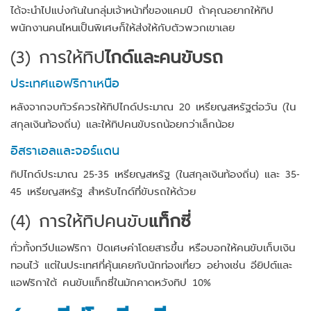
ได้จะนำไปแบ่งกันในกลุ่มเจ้าหน้าที่ของแคมป์ ถ้าคุณอยากให้ทิป
พนักงานคนไหนเป็นพิเศษก็ให้ส่งให้กับตัวพวกเขาเลย
(3)
การให้ทิป
ไกด์และคนขับรถ
ประเทศแอฟริกาเหนือ
หลังจากจบทัวร์ควรให้ทิปไกด์ประมาณ 20 เหรียญสหรัฐต่อวัน (ใน
สกุลเงินท้องถิ่น) และให้ทิปคนขับรถน้อยกว่าเล็กน้อย
อิสราเอลและจอร์แดน
ทิปไกด์ประมาณ 25-35 เหรียญสหรัฐ (ในสกุลเงินท้องถิ่น) และ 35-
45 เหรียญสหรัฐ สำหรับไกด์ที่ขับรถให้ด้วย
(4)
การให้ทิปคนขับ
แท็กซี่
ทั่วทั้งทวีปแอฟริกา ปัดเศษค่าโดยสารขึ้น หรือบอกให้คนขับเก็บเงิน
ทอนไว้ แต่ในประเทศที่คุ้นเคยกับนักท่องเที่ยว อย่างเช่น อียิปต์และ
แอฟริกาใต้ คนขับแท็กซี่ในมักคาดหวังทิป 10%