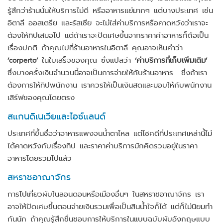
รู้สึกว่าร้านนั่นให้บริการไม่ดี หรืออาหารแย่มากๆ แต่บางประเทศ เช่น
อิตาลี ออสเตรีย และรัสเซีย จะไม่ใส่ค่าบริการหรือคาดหวังว่าเราจะ
ต้องให้ทิปเสมอไป แต่ถ้าเราจะปัดเศษขึ้นจากราคาค่าอาหารก็ถือเป็น
เรื่องปกติ ถ้าคุณไปที่ร้านอาหารในอิตาลี คุณอาจเห็นคำว่า
‘corperto’
ในใบเสร็จของคุณ ซึ่งแปลว่า
‘ค่าบริการที่เก็บเพิ่มเติม’
ซึ่งบางครั้งเงินจำนวนนี้อาจเป็นการจ่ายให้กับร้านอาหาร ซึ่งถ้าเรา
ต้องการให้ทิปพนักงาน เราควรให้เป็นเงินสดและมอบให้กับพนักงาน
เสิร์ฟของคุณโดยตรง
สแกนดิเนเวียและไอซ์แลนด์
ประเทศที่ขึ้นชื่อว่าอาหารแพงจนน้ำตาไหล แต่โชคดีที่ประเทศเหล่านี้ไม่
ได้คาดหวังกับเรื่องทิป และราคาค่าบริการมักคิดรวมอยู่ในราคา
อาหารโดยรวมไปแล้ว
สหราชอาณาจักร
การไปเที่ยวผับในลอนดอนหรือเมืองอื่นๆ ในสหราชอาณาจักร เรา
อาจให้ปัดเศษขึ้นตอนจ่ายเงินรวมเพื่อเป็นสินน้ำใจก็ได้ แต่ก็ไม่นิยมทำ
กันนัก ถ้าคุณรู้สึกชื่นชอบการให้บริการในแบบฉบับผับอังกฤษแบบ