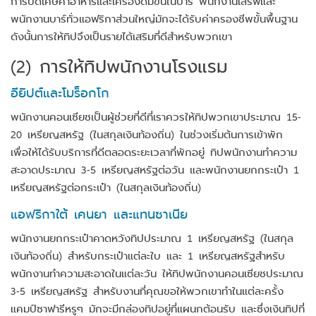
การปัดเศษค่าอาหารและเครื่องดื่มขึ้นในบาร์ พนักงานเสิร์ฟและ
พนักงานบาร์ทั่วแอฟริกาส่วนใหญ่มักจะได้รับค่าครองชีพขั้นพื้นฐาน
ดังนั้นการให้ทิปจึงเป็นรายได้เสริมที่ดีสำหรับพวกเขา
(2)
การให้ทิปพนักงานโรงแรม
อียิปต์และโมร็อกโก
พนักงานคอนเซียชเป็นผู้ช่วยที่ดีที่เราควรให้ทิปพวกเขาประมาณ 15-
20 เหรียญสหรัฐ (ในสกุลเงินท้องถิ่น) ในช่วงเริ่มต้นการเข้าพัก
เพื่อให้ได้รับบริการที่ดีตลอดระยะเวลาที่พักอยู่ ทิปพนักงานทำความ
สะอาดประมาณ 3-5 เหรียญสหรัฐต่อวัน และพนักงานยกกระเป๋า 1
เหรียญสหรัฐต่อกระเป๋า (ในสกุลเงินท้องถิ่น)
แอฟริกาใต้ เคนยา และแทนซาเนีย
พนักงานยกกระเป๋าคาดหวังทิปประมาณ 1 เหรียญสหรัฐ (ในสกุล
เงินท้องถิ่น) สำหรับกระเป๋าแต่ละใบ และ 1 เหรียญสหรัฐสำหรับ
พนักงานทำความสะอาดในแต่ละวัน ให้ทิปพนักงานคอนเซียชประมาณ
3-5 เหรียญสหรัฐ สำหรับงานที่คุณขอให้พวกเขาทำในแต่ละครั้ง
แคมป์ซาฟารีหรูๆ มักจะมีกล่องทิปอยู่ที่แผนกต้อนรับ และซึ่งเงินทิปที่