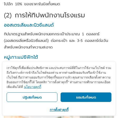
ไปอีก 10% ของราคาในบิลทั้งหมด
(2)
การให้ทิปพนักงานโรงแรม
ออสเตรเลียและนิวซีแลนด์
ทิปมาตรฐานสำหรับพนักงานยกกระเป๋าประมาณ 1 ดอลลาร์
(ออสเตรเลียหรือนิวซีแลนด์) ต่อกระเป๋า และ 3-5 ดอลลาร์ต่อวัน
สำหรับพนักงานทำความสะอาด
หมู่เกาะแปซิฟิกใต้
ตามวัฒนธรรมไม่จำเป็นต้องให้ แต่ถ้าคุณอยากให้ให้รางวัลเป็นเงิน
เราใช้คุกกี้เพื่อเพิ่มประสิทธิภาพ และประสบการณ์ที่ดีในการใช้งานเว็บไซต์ รวม
กับพนักงานคนใดคนหนึ่งก็ควรให้ต่อหน้า ไม่เช่นนั้นจะไม่มีใครหยิบไป
ถึงวิเคราะห์การเข้าถึงเว็บไซต์ของท่าน หากท่านคลิกยอมรับหรือเข้าใช้งาน
เว็บไซต์ ถือว่าท่านยอมรับการใช้คุกกี้ของเราแล้ว คุณสามารถเลือกตั้งค่าความ
โดยเฉพาะอย่างยิ่งกับพนักงานทำความสะอาด
ยินยอมการใช้คุกกี้ได้ โดยคลิก "การตั้งค่าคุกกี้" ท่านสามารถศึกษารายละเอียด
เพิ่มเติมได้ที่
นโยบายคุกกี้
(3)
การให้ทิปไกด์และคนขับรถ
ปฏิเสธทั้งหมด
ยอมรับทั้งหมด
การตั้งค่าคุกกี้