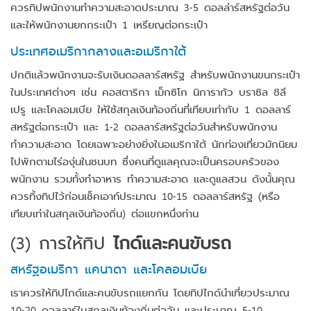
ควรทิปพนักงานทำความสะอาดประมาณ 3-5 ดอลล่าร์สหรัฐต่อวัน
และให้พนักงานยกกระเป๋า 1 เหรียญต่อกระเป๋า
ประเทศอเมริกากลางและอเมริกาใต้
ปกติแล้วพนักงานจะรับเงินดอลลาร์สหรัฐ สำหรับพนักงานขนกระเป๋า
ในประเทศต่างๆ เช่น คอสตาริกา เม็กซิโก นิการากัว บราซิล ชิลี
เปรู และโคลอมเบีย ให้ใช้สกุลเงินท้องถิ่นที่เทียบเท่ากับ 1 ดอลลาร์
สหรัฐต่อกระเป๋า และ 1-2 ดอลลาร์สหรัฐต่อวันสำหรับพนักงาน
ทำความสะอาด โดยเฉพาะอย่างยิ่งในอเมริกาใต้ นักท่องเที่ยวมักนิยม
ไปพักตามไร่องุ่นในชนบท ซึ่งคนที่ดูแลคุณจะเป็นครอบครัวของ
พนักงาน รวมทั้งทำอาหาร ทำความสะอาด และดูแลสวน ดังนั้นคุณ
ควรทิ้งทิปไว้ก่อนเช็คเอาท์ประมาณ 10-15 ดอลลาร์สหรัฐ (หรือ
เทียบเท่าในสกุลเงินท้องถิ่น) ต่อแขกหนึ่งท่าน
(3)
การให้ทิป
ไกด์และคนขับรถ
สหรัฐอเมริกา แคนาดา และโคลอมเบีย
เราควรให้ทิปไกด์และคนขับรถแยกกัน โดยทิปไกด์นำเที่ยวประมาณ
10-20 ดอลลาร์ในสกุลเงินท้องถิ่นต่อวัน และประมาณ 5-10