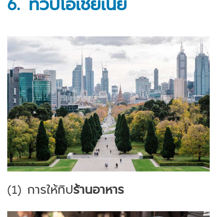
6.
ทวีป
โอเชียเนีย
(1)
การให้ทิป
ร้านอาหาร