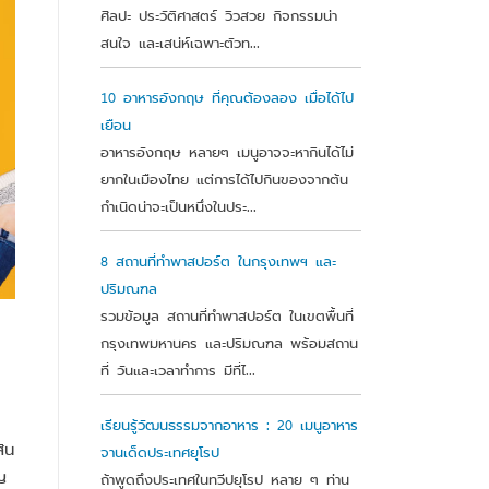
ศิลปะ ประวัติศาสตร์ วิวสวย กิจกรรมน่า
สนใจ และเสน่ห์เฉพาะตัวท...
10 อาหารอังกฤษ ที่คุณต้องลอง เมื่อได้ไป
เยือน
อาหารอังกฤษ หลายๆ เมนูอาจจะหากินได้ไม่
ยากในเมืองไทย แต่การได้ไปกินของจากต้น
กำเนิดน่าจะเป็นหนึ่งในประ...
8 สถานที่ทำพาสปอร์ต ในกรุงเทพฯ และ
ปริมณฑล
รวมข้อมูล สถานที่ทำพาสปอร์ต ในเขตพื้นที่
กรุงเทพมหานคร และปริมณฑล พร้อมสถาน
ที่ วันและเวลาทำการ มีที่ไ...
เรียนรู้วัฒนธรรมจากอาหาร : 20 เมนูอาหาร
ิน
จานเด็ดประเทศยุโรป
ญ
ถ้าพูดถึงประเทศในทวีปยุโรป หลาย ๆ ท่าน