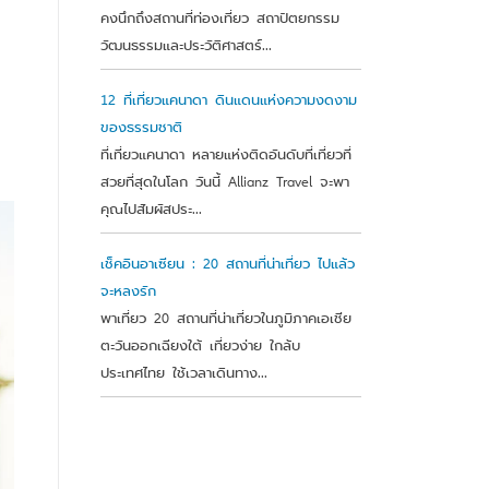
คงนึกถึงสถานที่ท่องเที่ยว สถาปัตยกรรม
วัฒนธรรมและประวัติศาสตร์...
12 ที่เที่ยวแคนาดา ดินแดนแห่งความงดงาม
ของธรรมชาติ
ที่เที่ยวแคนาดา หลายแห่งติดอันดับที่เที่ยวที่
สวยที่สุดในโลก วันนี้ Allianz Travel จะพา
คุณไปสัมผัสประ...
เช็คอินอาเซียน : 20 สถานที่น่าเที่ยว ไปแล้ว
จะหลงรัก
พาเที่ยว 20 สถานที่น่าเที่ยวในภูมิภาคเอเชีย
ตะวันออกเฉียงใต้ เที่ยวง่าย ใกล้บ
ประเทศไทย ใช้เวลาเดินทาง...