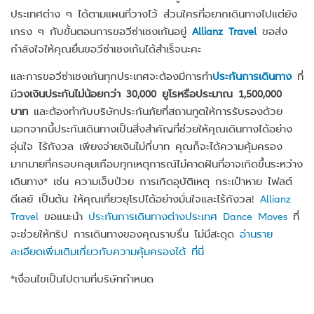
ประเทศต่าง ๆ ได้ตามแผนที่วางไว้ ส่วนใครที่อยากเดินทางไปแต่ยัง
เกรง ๆ กับขั้นตอนการขอวีซ่าเชงเก้นอยู่
Allianz Travel
ขอส่ง
กำลังใจให้คุณยื่นขอวีซ่าเชงเก้นได้สำเร็จนะคะ
และการขอวีซ่าเชงเก้นทุกประเทศจะต้องมีการทำ
ประกันการเดินทาง
ที่
มี
วงเงินประกันไม่น้อยกว่า 30,000 ยูโรหรือประมาณ 1,500,000
บาท
และต้องทำกับบริษัทประกันภัยที่สถานทูตให้การรับรองด้วย
นอกจากนี้ประกันเดินทางเป็นสิ่งสำคัญที่ช่วยให้คุณเดินทางได้อย่าง
อุ่นใจ ไร้กังวล เพียงจ่ายเงินไม่กี่บาท คุณก็จะได้ความคุ้มครอง
มากมายที่ครอบคลุมเกือบทุกเหตุการณ์ไม่คาดฝันที่อาจเกิดขึ้นระหว่าง
เดินทาง* เช่น ความเจ็บป่วย การเกิดอุบัติเหตุ กระเป๋าหาย ไฟลต์
ดีเลย์ เป็นต้น ให้คุณเที่ยวยุโรปได้อย่างมั่นใจและไร้กังวล!
Allianz
Travel
ขอแนะนำ
ประกันการเดินทางต่างประเทศ Dance Moves
ที่
จะช่วยให้ทริป การเดินทางของคุณราบรื่น ไม่มีสะดุด
อ่านราย
ละเอียดเพิ่มเติมเกี่ยวกับความคุ้มครองได้ ที่นี่
*เงื่อนไขเป็นไปตามที่บริษัทกำหนด