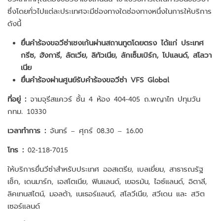
ซึ่งโดยทั่วไปแต่ละประเทศจะมีช่องทางใดช่องทางหนึ่งในการให้บริการ
ดังนี้
ยื่นคำร้องขอวีซ่าเชงเก้นผ่านสถานทูตโดยตรง ได้แก่ ประเทศ
กรีซ, ฮังการี, ลัตเวีย, ลิทัวเนีย, ลักเซ็มเบิร์ก, โปแลนด์, สโลวา
เนีย
ยื่นคำร้องผ่านศูนย์รับคำร้องขอวีซ่า VFS Global
ที่อยู่ :
จามจุรีสแควร์ ชั้น 4 ห้อง 404-405 ถ.พญาไท ปทุมวัน
กทม. 10330
เวลาทำการ :
จันทร์ – ศุกร์ 08.30 – 16.00
โทร :
02-118-7015
ให้บริการยื่นวีซ่าสำหรับประเทศ ออสเตรีย, เบลเยี่ยม, สาธารณรัฐ
เช็ก, เดนมาร์ก, เอสโตเนีย, ฟินแลนด์, เยอรมัน, ไอซ์แลนด์, อิตาลี,
ลิคเทนสไตน์, มอลต้า, เนเธอร์แลนด์, สโลวีเนีย, สวีเดน และ สวิต
เซอร์แลนด์