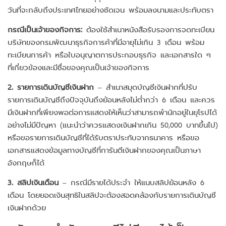
วันที่จะกลับถึงประเทศไทยอย่างชัดเจน พร้อมลงนามและประทับตรา
กรณีเป็นเจ้าของกิจการ:
ต้องใช้สำเนาหนังสือรับรองการจดทะเบียน
บริษัทของกรมพัฒนาธุรกิจการค้าที่มีอายุไม่เกิน 3 เดือน พร้อม
ทะเบียนการค้า หรือใบอนุญาตการประกอบธุรกิจ และเอกสารใด ๆ
ที่เกี่ยวข้องและมีชื่อของคุณเป็นเจ้าของกิจการ
2. รายการเดินบัญชีเงินฝาก
– สำเนาสมุดบัญชีเงินฝากที่ปรับ
รายการเดินบัญชีถึงปัจจุบันถึงย้อนหลังไม่ต่ำกว่า 6 เดือน และควร
มีเงินฝากที่เพียงพอต่อการแสดงให้เห็นว่าสามารถพำนักอยู่ในยุโรปได้
อย่างไม่มีปัญหา (แนะนำว่าควรแสดงเงินฝากเกิน 50,000 บาทขึ้นไป)
หรือขอรายการเดินบัญชีที่ได้รับตราประทับจากธนาคาร หรือขอ
เอกสารแสดงข้อมูลทางบัญชีที่การันตีเงินฝากของคุณเป็นภาษา
อังกฤษก็ได้
3. สลิปเงินเดือน
– กรณีมีรายได้ประจำ ให้แนบสลิปย้อนหลัง 6
เดือน โดยยอดเงินสุทธิในสลิปจะต้องสอดคล้องกับรายการเดินบัญชี
เงินฝากด้วย