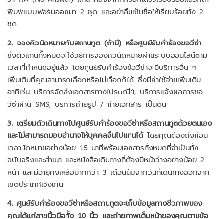
พิมพ์แบบฟอร์มออกมา 2 ชุด และอย่าลืมเซ็นชื่อให้เรียบร้อยทั้ง 2
ชุด
2. จองคิวนัดหมายกับสถานทูต (ถ้ามี) หรือศูนย์รับคำร้องขอวีซ่า
ซึ่งตัวแทนทั้งหมดจะใช้วิธีการจองคิวนัดหมายผ่านระบบออนไลน์ตาม
เวลาที่กำหนดอยู่แล้ว โดยศูนย์รับคำร้องข้อวีซ่าจะมีบริการอื่น ๆ
เพิ่มเติมที่คุณสามารถเลือกหรือไม่เลือกก็ได้ ซึ่งมีค่าใช้จ่ายเพิ่มเติม
อาทิเช่น บริการจัดส่งเอกสารทางไปรษณีย์, บริการแจ้งผลการขอ
วีซ่าผ่าน SMS, บริการถ่ายรูป / ถ่ายเอกสาร เป็นต้น
3. เตรียมตัวเดินทางไปศูนย์รับคำร้องขอวีซ่าหรือสถานทูตด้วยตนเอง
และไม่สามารถมอบอำนาจให้บุคคลอื่นไปแทนได้
โดยคุณต้องถึงก่อน
เวลานัดหมายอย่างน้อย 15 นาทีพร้อมเอกสารทั้งหมดที่จำเป็นทั้ง
ฉบับจริงและสำเนา และหนังสือเดินทางที่ต้องมีหน้าว่างอย่างน้อย 2
หน้า และมีอายุคงเหลือมากกว่า 3 เดือนนับจากวันที่เดินทางออกจาก
เขตประเทศเชงเก้น
4. ศูนย์รับคำร้องขอวีซ่าหรือสถานทูตจะเก็บข้อมูลทางชีวภาพของ
คุณได้แก่ลายนิ้วมือทั้ง 10 นิ้ว และถ่ายภาพเต็มหน้าของคุณตามข้อ