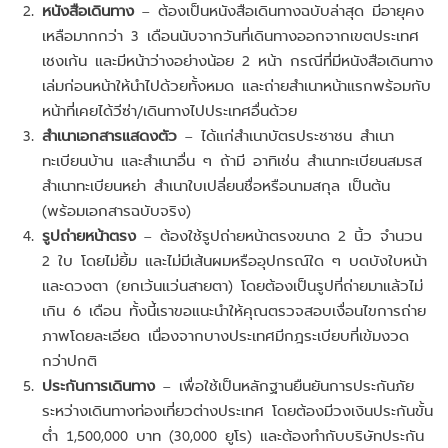
หนังสือเดินทาง
– ต้องเป็นหนังสือเดินทางฉบับล่าสุด มีอายุคง
เหลือมากกว่า 3 เดือนนับจากวันที่เดินทางออกจากเขตประเทศ
เชงเก้น และมีหน้าว่างอย่างน้อย 2 หน้า กรณีที่มีหนังสือเดินทาง
เล่มก่อนหน้าให้นำไปด้วยทั้งหมด และถ่ายสำเนาหน้าแรกพร้อมกับ
หน้าที่เคยได้วีซ่า/เดินทางไปประเทศอื่นด้วย
สำเนาเอกสารแสดงตัว
– ได้แก่สำเนาบัตรประชาชน สำเนา
ทะเบียนบ้าน และสำเนาอื่น ๆ ถ้ามี อาทิเช่น สำเนาทะเบียนสมรส
สำเนาทะเบียนหย่า สำเนาใบเปลี่ยนชื่อหรือนามสกุล เป็นต้น
(พร้อมเอกสารฉบับจริง)
รูปถ่ายหน้าตรง
– ต้องใช้รูปถ่ายหน้าตรงขนาด 2 นิ้ว จำนวน
2 ใบ โดยไม่ยิ้ม และไม่มีเส้นผมหรืออุปกรณ์ใด ๆ บดบังใบหน้า
และดวงตา (ยกเว้นแว่นสายตา) โดยต้องเป็นรูปที่ถ่ายมาแล้วไม่
เกิน 6 เดือน ทั้งนี้เราขอแนะนำให้คุณตรวจสอบเงื่อนไขการถ่าย
ภาพโดยละเอียด เนื่องจากบางประเทศมีกฎระเบียบที่เข้มงวด
กว่าปกติ
ประกันการเดินทาง
– เพื่อใช้เป็นหลักฐานยืนยันการประกันภัย
ระหว่างเดินทางท่องเที่ยวต่างประเทศ โดยต้องมีวงเงินประกันขั้น
ต่ำ 1,500,000 บาท (30,000 ยูโร) และต้องทำกับบริษัทประกัน