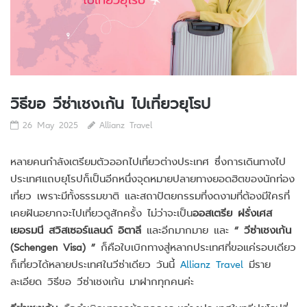
วิธีขอ วีซ่าเชงเก้น ไปเที่ยวยุโรป
26 May 2025
Allianz Travel
หลายคนกำลังเตรียมตัวออกไปเที่ยวต่างประเทศ ซึ่งการเดินทางไป
ประเทศแถบยุโรปก็เป็นอีกหนึ่งจุดหมายปลายทางยอดฮิตของนักท่อง
เที่ยว เพราะมีทั้งธรรมขาติ และสถาปัตยกรรมที่งดงามที่ต้องมีใครที่
เคยฝันอยากจะไปเที่ยวดูสักครั้ง ไม่ว่าจะเป็น
ออสเตรีย ฝรั่งเศส
เยอรมนี สวิสเซอร์แลนด์ อิตาลี
และอีกมากมาย และ
“ วีซ่าเชงเก้น
(Schengen Visa) ”
ก็คือใบเบิกทางสู่หลากประเทศที่ขอแค่รอบเดียว
ก็เที่ยวได้หลายประเทศในวีซ่าเดียว วันนี้
Allianz Travel
มีราย
ละเอียด วิธีขอ วีซ่าเชงเก้น มาฝากทุกคนค่ะ