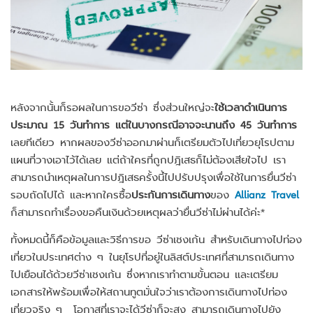
หลังจากนั้นก็รอผลในการขอวีซ่า ซึ่งส่วนใหญ่จะ
ใช้เวลาดำเนินการ
ประมาณ 15 วันทำการ แต่ในบางกรณีอาจจะนานถึง 45 วันทำการ
เลยทีเดียว หากผลของวีซ่าออกมาผ่านก็เตรียมตัวไปเที่ยวยุโรปตาม
แผนที่วางเอาไว้ได้เลย แต่ถ้าใครที่ถูกปฎิเสธก็ไม่ต้องเสียใจไป เรา
สามารถนำเหตุผลในการปฎิเสธครั้งนี้ไปปรับปรุงเพื่อใช้ในการยื่นวีซ่า
รอบถัดไปได้ และหากใครซื้อ
ประกันการเดินทาง
ของ
Allianz Travel
ก็สามารถทำเรื่องขอคืนเงินด้วยเหตุผลว่ายื่นวีซ่าไม่ผ่านได้ค่ะ*
ทั้งหมดนี้ก็คือข้อมูลและวิธีการขอ วีซ่าเชงเก้น สำหรับเดินทางไปท่อง
เที่ยวในประเทศต่าง ๆ ในยุโรปที่อยู่ในลิสต์ประเทศที่สามารถเดินทาง
ไปเยือนได้ด้วยวีซ่าเชงเก้น ซึ่งหากเราทำตามขั้นตอน และเตรียม
เอกสารให้พร้อมเพื่อให้สถานทูตมั่นใจว่าเราต้องการเดินทางไปท่อง
เที่ยวจริง ๆ โอกาสที่เราจะได้วีซ่าก็จะสูง สามารถเดินทางไปยัง