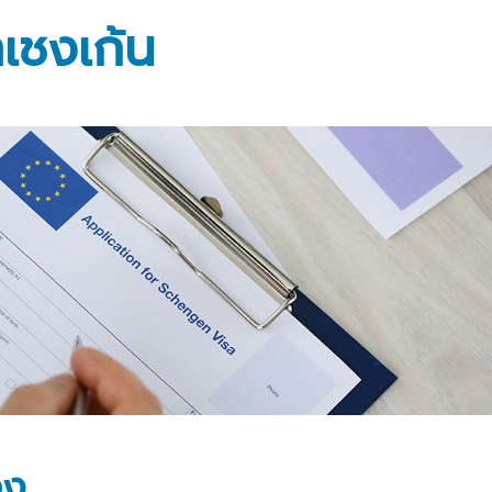
าเชงเก้น
อง