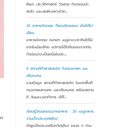
ศิลปะ ประวัติศาสตร์ วิวสวย กิจกรรมน่า
สนใจ และเสน่ห์เฉพาะตัวท...
10 อาหารอังกฤษ ที่คุณต้องลอง เมื่อได้ไป
เยือน
อาหารอังกฤษ หลายๆ เมนูอาจจะหากินได้ไม่
ยากในเมืองไทย แต่การได้ไปกินของจากต้น
กำเนิดน่าจะเป็นหนึ่งในประ...
8 สถานที่ทำพาสปอร์ต ในกรุงเทพฯ และ
ปริมณฑล
รวมข้อมูล สถานที่ทำพาสปอร์ต ในเขตพื้นที่
กรุงเทพมหานคร และปริมณฑล พร้อมสถาน
ที่ วันและเวลาทำการ มีที่ไ...
เรียนรู้วัฒนธรรมจากอาหาร : 20 เมนูอาหาร
ัก
จานเด็ดประเทศยุโรป
ถ้าพูดถึงประเทศในทวีปยุโรป หลาย ๆ ท่าน