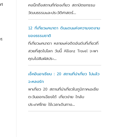
ทศ
คงนึกถึงสถานที่ท่องเที่ยว สถาปัตยกรรม
วัฒนธรรมและประวัติศาสตร์...
12 ที่เที่ยวแคนาดา ดินแดนแห่งความงดงาม
ของธรรมชาติ
ทศ
ที่เที่ยวแคนาดา หลายแห่งติดอันดับที่เที่ยวที่
สวยที่สุดในโลก วันนี้ Allianz Travel จะพา
คุณไปสัมผัสประ...
เช็คอินอาเซียน : 20 สถานที่น่าเที่ยว ไปแล้ว
จะหลงรัก
พาเที่ยว 20 สถานที่น่าเที่ยวในภูมิภาคเอเชีย
ตะวันออกเฉียงใต้ เที่ยวง่าย ใกล้บ
ประเทศไทย ใช้เวลาเดินทาง...