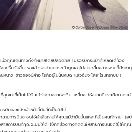
เมื่อคุณเดินทางถึงที่หมายโดยปลอดภัย ไปรอรับกระเป๋าที่โหลดใต้ท้อง
ำลังจะเริ่มต้นขึ้น รอแล้วรอเล่าจนกระเป๋าถูกเอาไปจนเกลี้ยงสายพานก็ยังหาก
ันหนาว ข้าวของมีค่าอะไรก็อยู่ในนั้นหมด แล้วฉันจะใส่อะไรมิทราบยะ!
ี่สุดเท่าที่เป็นไปได้ แม้ว่าคุณอยากจะวีน เหวี่ยง ให้สนามบินระเบิดมากแค่
บินและแจ้งเจ้าหน้าที่ทันทีที่เป็นไปได้
กสายการบินจะชดใช้ค่าเสียหายให้คุณแม้ว่ามันนั่นแหละที่เป็นคนทำหาย! (อย่
งสายการบินที่คุณจะบินให้ดี ใช้ทุกช่องทางกดดันให้สายการบินชดใช้ให้คุณ
มอย่าหยาบคายด้วยแรงอารมณ์นะจ้ะ