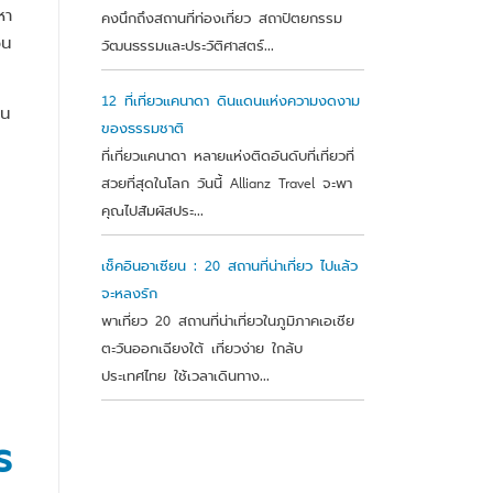
หา
คงนึกถึงสถานที่ท่องเที่ยว สถาปัตยกรรม
อน
วัฒนธรรมและประวัติศาสตร์...
12 ที่เที่ยวแคนาดา ดินแดนแห่งความงดงาม
ิน
ของธรรมชาติ
ที่เที่ยวแคนาดา หลายแห่งติดอันดับที่เที่ยวที่
สวยที่สุดในโลก วันนี้ Allianz Travel จะพา
คุณไปสัมผัสประ...
เช็คอินอาเซียน : 20 สถานที่น่าเที่ยว ไปแล้ว
จะหลงรัก
พาเที่ยว 20 สถานที่น่าเที่ยวในภูมิภาคเอเชีย
ตะวันออกเฉียงใต้ เที่ยวง่าย ใกล้บ
ประเทศไทย ใช้เวลาเดินทาง...
ร