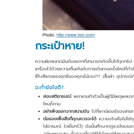
กระเป๋าหาย!
ความผิดพลาดอันดับแรกๆที่สามารถเกิดขึ้นได้ทุกทริป 
เครื่องไว้ด้วยความตื่นเต้นกับการเดินทางครั้งใหม่ที่ก
ชี่ใบสีแดงแรงฤทธิ์ของคุณไม่เจอ?!? เสื้อผ้า อุปกรณ์ก
จะทำยังไงดี?:
สงบสติอารมณ์
พยายามทำตัวเป็นผู้ดีมีเหตุผลมากท
ไหนก็ตาม
อย่าเพิ่งออกจากสนามบิน
ไปที่เคาน์เตอร์ของสายการ
ต่อรองเพื่อสิ่งที่คุณควรจะได้
ความจริงคือไม่ใช่ทุ
ใส่อารมณ์ ใจเย็นๆไว้) ดังนั้นศึกษากฎระเบียบขอ
อย่างเหมาะสม ขั้นตอนนี้ขอให้ใช้คำพูดให้เหมาะส