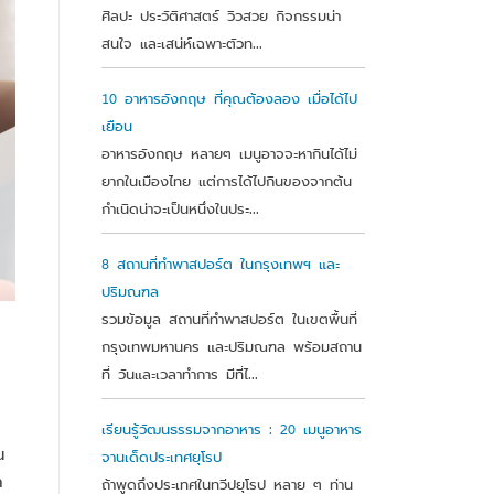
ศิลปะ ประวัติศาสตร์ วิวสวย กิจกรรมน่า
สนใจ และเสน่ห์เฉพาะตัวท...
10 อาหารอังกฤษ ที่คุณต้องลอง เมื่อได้ไป
เยือน
อาหารอังกฤษ หลายๆ เมนูอาจจะหากินได้ไม่
ยากในเมืองไทย แต่การได้ไปกินของจากต้น
กำเนิดน่าจะเป็นหนึ่งในประ...
8 สถานที่ทำพาสปอร์ต ในกรุงเทพฯ และ
ปริมณฑล
รวมข้อมูล สถานที่ทำพาสปอร์ต ในเขตพื้นที่
กรุงเทพมหานคร และปริมณฑล พร้อมสถาน
ที่ วันและเวลาทำการ มีที่ไ...
เรียนรู้วัฒนธรรมจากอาหาร : 20 เมนูอาหาร
น
จานเด็ดประเทศยุโรป
ก
ถ้าพูดถึงประเทศในทวีปยุโรป หลาย ๆ ท่าน