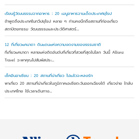
เรียนรู้วัฒนธรรมจากอาหาร : 20 เมนูอาหารจานเด็ดประเทศยุโรป
ถ้าพูดถึงประเทศในทวีปยุโรป หลาย ๆ ท่านคงนึกถึงสถานที่ท่องเที่ยว
สถาปัตยกรรม วัฒนธรรมและประวัติศาสตร์...
12 ที่เที่ยวแคนาดา ดินแดนแห่งความงดงามของธรรมชาติ
ที่เที่ยวแคนาดา หลายแห่งติดอันดับที่เที่ยวที่สวยที่สุดในโลก วันนี้ Allianz
Travel จะพาคุณไปสัมผัสประ...
เช็คอินอาเซียน : 20 สถานที่น่าเที่ยว ไปแล้วจะหลงรัก
พาเที่ยว 20 สถานที่น่าเที่ยวในภูมิภาคเอเชียตะวันออกเฉียงใต้ เที่ยวง่าย ใกล้บ
ประเทศไทย ใช้เวลาเดินทาง...