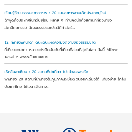
เรียนรู้วัฒนธรรมจากอาหาร : 20 เมนูอาหารจานเด็ดประเทศยุโรป
ถ้าพูดถึงประเทศในทวีปยุโรป หลาย ๆ ท่านคงนึกถึงสถานที่ท่องเที่ยว
สถาปัตยกรรม วัฒนธรรมและประวัติศาสตร์...
12 ที่เที่ยวแคนาดา ดินแดนแห่งความงดงามของธรรมชาติ
ที่เที่ยวแคนาดา หลายแห่งติดอันดับที่เที่ยวที่สวยที่สุดในโลก วันนี้ Allianz
Travel จะพาคุณไปสัมผัสประ...
เช็คอินอาเซียน : 20 สถานที่น่าเที่ยว ไปแล้วจะหลงรัก
พาเที่ยว 20 สถานที่น่าเที่ยวในภูมิภาคเอเชียตะวันออกเฉียงใต้ เที่ยวง่าย ใกล้บ
ประเทศไทย ใช้เวลาเดินทาง...