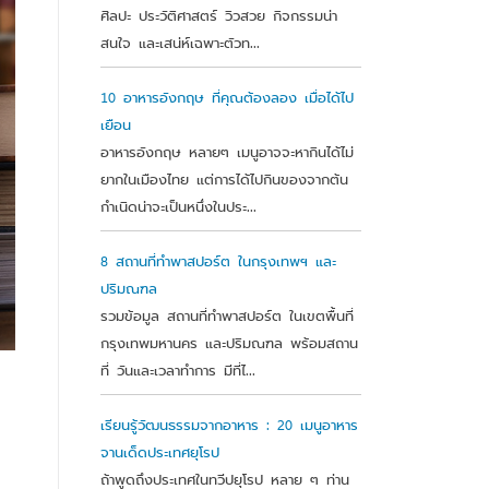
ศิลปะ ประวัติศาสตร์ วิวสวย กิจกรรมน่า
สนใจ และเสน่ห์เฉพาะตัวท...
10 อาหารอังกฤษ ที่คุณต้องลอง เมื่อได้ไป
เยือน
อาหารอังกฤษ หลายๆ เมนูอาจจะหากินได้ไม่
ยากในเมืองไทย แต่การได้ไปกินของจากต้น
กำเนิดน่าจะเป็นหนึ่งในประ...
8 สถานที่ทำพาสปอร์ต ในกรุงเทพฯ และ
ปริมณฑล
รวมข้อมูล สถานที่ทำพาสปอร์ต ในเขตพื้นที่
กรุงเทพมหานคร และปริมณฑล พร้อมสถาน
ที่ วันและเวลาทำการ มีที่ไ...
เรียนรู้วัฒนธรรมจากอาหาร : 20 เมนูอาหาร
จานเด็ดประเทศยุโรป
ถ้าพูดถึงประเทศในทวีปยุโรป หลาย ๆ ท่าน