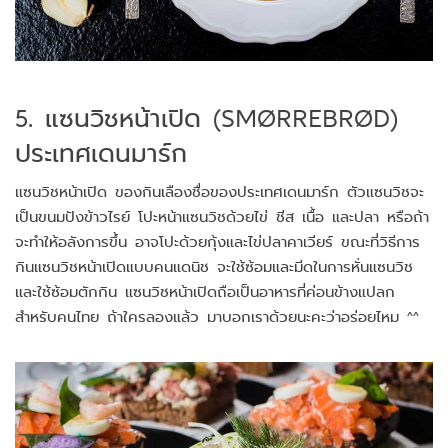
5. แซนวิชหน้าเปิด (SMØRREBRØD)
ประเทศเดนมาร์ก
แซนวิชหน้าเปิด ของกินเลืองชื่อของประเทศเดนมาร์ก ตัวแซนวิชจะ
เป็นขนมปังข้าวไรย์ โปะหน้าแซนวิชด้วยไข่ ชีส เนื้อ และปลา หรือถ้า
จะทำให้อลังการขึ้น อาจโปะด้วยกุ้งและไข่ปลาคาเวียร์ ขณะที่วิธีการ
กินแซนวิชหน้าเปิดแบบคนแดนิช จะใช้ซ้อมและมีดในการหั่นแซนวิช
และใช้ซ้อมตักกิน แซนวิชหน้าเปิดถือเป็นอาหารที่ค่อนข้างแปลก
สำหรับคนไทย ถ้าใครลองแล้ว มาบอกเราด้วยนะคะว่าอร่อยไหม ^^