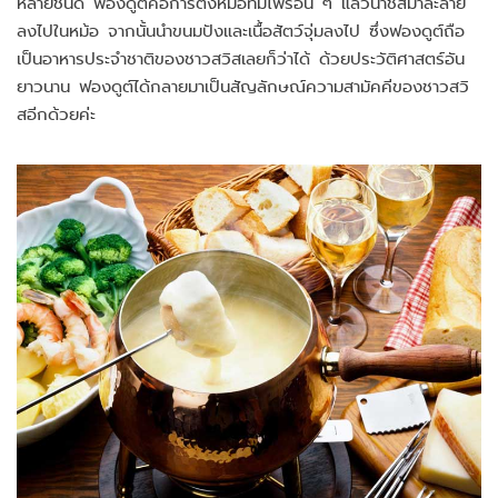
หลายชนิด ฟองดูต์คือการตั้งหม้อที่มีไฟร้อน ๆ แล้วนำชีสมาละลาย
ลงไปในหม้อ จากนั้นนำขนมปังและเนื้อสัตว์จุ่มลงไป ซึ่งฟองดูต์ถือ
เป็นอาหารประจำชาติของชาวสวิสเลยก็ว่าได้ ด้วยประวัติศาสตร์อัน
ยาวนาน ฟองดูต์ได้กลายมาเป็นสัญลักษณ์ความสามัคคีของชาวสวิ
สอีกด้วยค่ะ