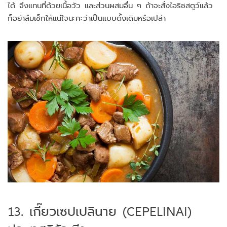
ได้ จึงแทนที่ด้วยเนื้อวัว และส่วนผสมอื่น ๆ ถ้าจะสั่งไอริชสตูว์แล้ว
ก็อย่าลืมเช็กให้แน่ใจนะคะว่าเป็นแบบดั้งเดิมหรือเปล่า
13. เกี๊ยวเซปเปลินาย (CEPELINAI)