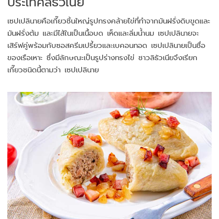
ประเทศลิธัวเนีย
เซปเปลินายคือเกี๊ยวชิ้นใหญ่รูปทรงคล้ายไข่ที่ทำจากมันฝรั่งดิบขูดและ
มันฝรั่งต้ม และมีไส้ในเป็นเนื้อบด เห็ดและลิ่มน้ำนม เซปเปลินายจะ
เสิร์ฟคู่พร้อมกับซอสครีมเปรี้ยวและเบคอนทอด เซปเปลินายเป็นชื่อ
ของเรือเหาะ ซึ่งมีลักษณะเป็นรูปร่างทรงไข่ ชาวลิธัวเนียจึงเรียก
เกี๊ยวชนิดนี้ตามว่า เซปเปลินาย