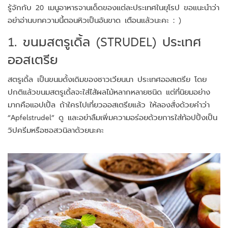
รู้จักกับ 20 เมนูอาหารจานเด็ดของแต่ละประเทศในยุโรป ขอแนะนำว่า
อย่าอ่านบทความนี้ตอนหิวเป็นอันขาด เตือนแล้วนะคะ : )
1. ขนมสตรูเดิ้ล (STRUDEL) ประเทศ
ออสเตรีย
สตรูเดิ้ล เป็นขนมดั้งเดิมของชาวเวียนนา ประเทศออสเตรีย โดย
ปกติแล้วขนมสตรูเดิ้ลจะใส่ไส้ผลไม้หลากหลายชนิด แต่ที่นิยมอย่าง
มากคือแอปเปิ้ล ถ้าใครไปเที่ยวออสเตรียแล้ว ให้ลองสั่งด้วยคำว่า
“Apfelstrudel” ดู และอย่าลืมเพิ่มความอร่อยด้วยการใส่ท้อปปิ้งเป็น
วิปครีมหรือซอสวนิลาด้วยนะคะ