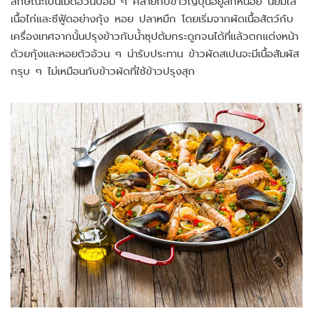
ลักษณะเป็นเม็ดอ้วนป้อม ๆ คล้ายกับข้าวญี่ปุ่นอยู่สักหน่อย นิยมใส่
เนื้อไก่และซีฟู้ดอย่างกุ้ง หอย ปลาหมึก โดยเริ่มจากผัดเนื้อสัตว์กับ
เครื่องเทศจากนั้นปรุงข้าวกับน้ำซุปต้มกระดูกจนได้ที่แล้วตกแต่งหน้า
ด้วยกุ้งและหอยตัวอ้วน ๆ น่ารับประทาน ข้าวผัดสเปนจะมีเนื้อสัมผัส
กรุบ ๆ ไม่เหมือนกับข้าวผัดที่ใช้ข้าวปรุงสุก