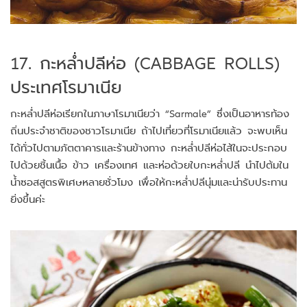
17. กะหล่ำปลีห่อ (CABBAGE ROLLS)
ประเทศโรมาเนีย
กะหล่ำปลีห่อเรียกในภาษาโรมาเนียว่า “Sarmale” ซึ่งเป็นอาหารท้อง
ถิ่นประจำชาติของชาวโรมาเนีย ถ้าไปเที่ยวที่โรมาเนียแล้ว จะพบเห็น
ได้ทั่วไปตามภัตตาคารและร้านข้างทาง กะหล่ำปลีห่อไส้ในจะประกอบ
ไปด้วยชิ้นเนื้อ ข้าว เครื่องเทศ และห่อด้วยใบกะหล่ำปลี นำไปต้มใน
น้ำซอสสูตรพิเศษหลายชั่วโมง เพื่อให้กะหล่ำปลีนุ่มและน่ารับประทาน
ยิ่งขึ้นค่ะ