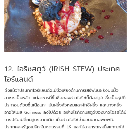
12. ไอริชสตูว์ (IRISH STEW) ประเทศ
ไอร์แลนด์
ถึงแม้ว่าประเทศไอร์แลนด์จะมีชื่อเสียงด้านการเสิร์ฟมันฝรั่งบนมื้อ
อาหารเป็นหลัก แต่อาหารที่ขึ้นชื่อของชาวไอริชก็คือสตูว์ ซึ่งเป็นซุปที่
ประกอบด้วยชิ้นเนื้อแกะ มันฝรั่งหัวหอมและผักชีฝรั่ง และบางครั้ง
อาจใส่เนย Guinness ลงไปด้วย อย่างไรก็ตามสตูว์ของชาวไอริชได้มี
การปรับเปลี่ยนสูตรจากเดิม เมื่อชาวไอริชจำนวนมากอพยพไป
ประเทศสหรัฐอเมริกาในศตวรรษที่ 19 และไม่สามารถหาเนื้อแกะมาใส่