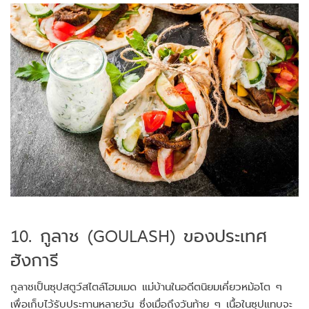
10. กูลาช (GOULASH) ของประเทศ
ฮังการี
กูลาชเป็นซุปสตูว์สไตล์โฮมเมด แม่บ้านในอดีตนิยมเคี่ยวหม้อโต ๆ
เพื่อเก็บไว้รับประทานหลายวัน ซึ่งเมื่อถึงวันท้าย ๆ เนื้อในซุปแทบจะ