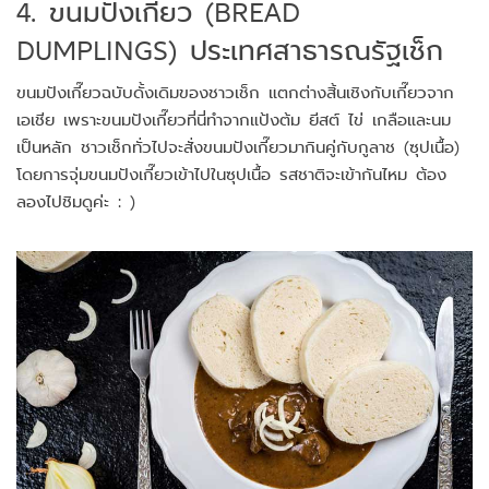
4. ขนมปังเกี๊ยว (BREAD
DUMPLINGS) ประเทศสาธารณรัฐเช็ก
ขนมปังเกี๊ยวฉบับดั้งเดิมของชาวเช็ก แตกต่างสิ้นเชิงกับเกี๊ยวจาก
เอเชีย เพราะขนมปังเกี๊ยวที่นี่ทำจากแป้งต้ม ยีสต์ ไข่ เกลือและนม
เป็นหลัก ชาวเช็กทั่วไปจะสั่งขนมปังเกี๊ยวมากินคู่กับกูลาช (ซุปเนื้อ)
โดยการจุ่มขนมปังเกี๊ยวเข้าไปในซุปเนื้อ รสชาติจะเข้ากันไหม ต้อง
ลองไปชิมดูค่ะ : )