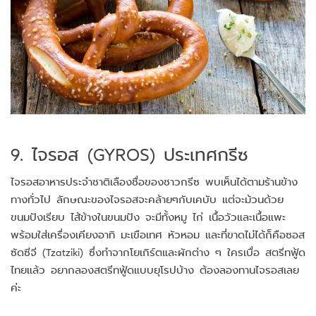
9. ไจรอส (GYROS) ประเทศกรีซ
ไจรอสอาหารประจำชาติเลืองชื่อของชาวกรีซ พบเห็นได้ตามร้านข้าง
ทางทั่วไป ลักษณะของไจรอสจะคล้ายๆกับเคบับ แต่จะม้วนด้วย
ขนมปังเรียบ ไส้ข้างในขนมปัง จะมีทั้งหมู ไก่ เนื้อวัวและเนื้อแพะ
พร้อมใส่เครื่องเคียงอาทิ มะเขือเทศ หัวหอม และที่ขาดไม่ได้ก็คือซอส
ซัดซีจี (Tzatziki) ซึ่งทำจากโยเกิร์ตและผักต่าง ๆ ใครเบื่อ สตรีทฟู้ด
ไทยแล้ว อยากลองสตรีทฟู้ดแบบยุโรปบ้าง ต้องลองทานไจรอสเลย
ค่ะ