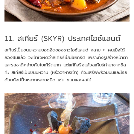
11. สเกียร์ (SKYR) ประเทศไอซ์แลนด์
สเกียร์เป็นขนมหวานยอดฮิตของชาวไอซ์แลนด์ หลาย ๆ คนเมื่อได้
ลองชิมแล้ว จะเข้าใจผิดว่าสเกียร์เป็นโยเกิร์ต เพราะทั้งรูปร่างหน้าตา
และรสชาติคล้ายกับโยเกิร์ตมาก แต่แท้ที่จริงแล้วสเกียร์ทำมาจากชีส
ค่ะ สเกียร์เป็นขนมหวาน (หรืออาหารเช้า) ที่จะเสิร์ฟพร้อมนมและโรย
ด้วยท้อปปิ้งหลากหลายชนิด เช่น ขนมและผลไม้