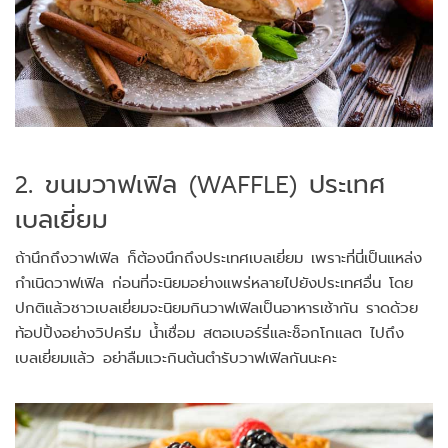
2. ขนมวาฟเฟิล (WAFFLE) ประเทศ
เบลเยี่ยม
ถ้านึกถึงวาฟเฟิล ก็ต้องนึกถึงประเทศเบลเยี่ยม เพราะที่นี่เป็นแหล่ง
กำเนิดวาฟเฟิล ก่อนที่จะนิยมอย่างแพร่หลายไปยังประเทศอื่น โดย
ปกติแล้วชาวเบลเยี่ยมจะนิยมกินวาฟเฟิลเป็นอาหารเช้ากัน ราดด้วย
ท้อปปิ้งอย่างวิปครีม น้ำเชื่อม สตอเบอร์รี่และช็อกโกแลต ไปถึง
เบลเยี่ยมแล้ว อย่าลืมแวะกินต้นตำรับวาฟเฟิลกันนะคะ