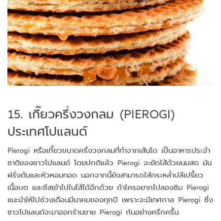
15. เกี๊ยวครึ่งวงกลม (PIEROGI)
ประเทศโปแลนด์
Pierogi หรือเกี๊ยวขนาดครึ่งวงกลมที่ทำจากเส้นโด เป็นอาหารประจำ
ชาติของชาวโปแลนด์ โดยปกติแล้ว Pierogi จะยัดไส้ด้วยนมสด มัน
ฝรั่งต้มและหัวหอมทอด นอกจากนี้ยังสามารถใส่กระหล่ำปลีเปรี้ยว
เนื้อบด และชีสเข้าไปในไส้ได้อีกด้วย ถ้าใครอยากไปลองชิม Pierogi
แนะนำให้ไปช่วงเดือนมีนาคมของทุกปี เพราะจะมีเทศกาล Pierogi ซึ่ง
ชาวโปแลนด์จะมาออกร้านขาย Pierogi กันอย่างครึกครื้น