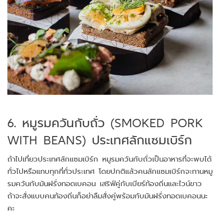
6. หมูรมควันกับถั่ว (SMOKED PORK
WITH BEANS) ประเทศลักแซมเบิร์ก
ถ้าไปเที่ยวประเทศลักแซมเบิร์ก หมูรมควันกับถั่วเป็นอาหารที่จะพบได้
ทั่วไปหรือแทบทุกที่ทั่วประเทศ โดยปกติแล้วคนลักแซมเบิร์กจะทานหมู
รมควันกับมันฝรั่งทอดเบคอน เสริฟ์คู่กับเบียร์ท้องถิ่นและไวน์ขาว
ถ้าจะสั่งแบบคนท้องถิ่นก็อย่าลืมสั่งคู่พร้อมกับมันฝรั่งทอดเบคอนนะ
คะ