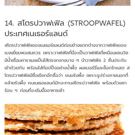
14. สโตรปวาฟเฟิล (STROOPWAFEL)
ประเทศเนเธอร์แลนด์
สโตรปวาฟเฟิลของเนเธอร์แลนด์ค่อนข้างแตกต่างจากวาฟเฟิลของ
เบลเยี่ยมพอสมควร เพราะวาฟเฟิลที่นี่จะเป็นวาฟเฟิลที่เหมือนแซนวิช
มีน้ำเชื่อมคาราเมลเป็นไส้ตรงกลางบาง ๆ นำวาฟเฟิล 2 ชิ้นประกับ
เข้าด้วยกัน พร้อมใส่ท้อปปิ้งอย่างน้ำผึ้ง ผลเบอร์รี่และช็อกโกแลต ส
โตรปวาฟเฟิลมีชื่อเรียกอีกชื่อว่า ขนมรังผึ้ง เพราะรูปร่างภายนอกที่
คล้ายรังผึ้ง คนเนเธอแลนด์มักจะทานสโตรปวาฟเฟิล พร้อมด้วยชา
ร้อน ๆ ก่อนที่จะเริ่มมื้ออาหารเช้า