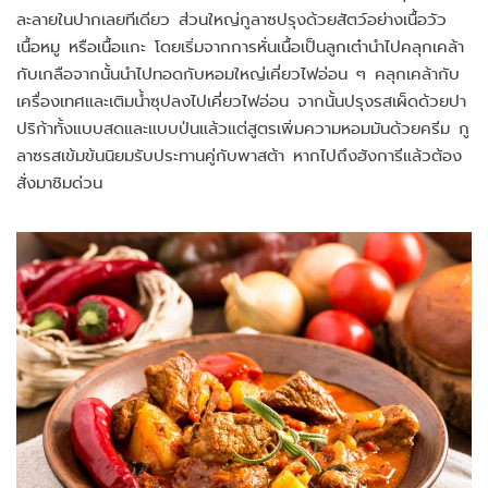
ละลายในปากเลยทีเดียว ส่วนใหญ่กูลาซปรุงด้วยสัตว์อย่างเนื้อวัว
เนื้อหมู หรือเนื้อแกะ โดยเริ่มจากการหั่นเนื้อเป็นลูกเต๋านำไปคลุกเคล้า
กับเกลือจากนั้นนำไปทอดกับหอมใหญ่เคี่ยวไฟอ่อน ๆ คลุกเคล้ากับ
เครื่องเทศและเติมน้ำซุปลงไปเคี่ยวไฟอ่อน จากนั้นปรุงรสเผ็ดด้วยปา
ปริก้าทั้งแบบสดและแบบป่นแล้วแต่สูตรเพิ่มความหอมมันด้วยครีม กู
ลาซรสเข้มข้นนิยมรับประทานคู่กับพาสต้า หากไปถึงฮังการีแล้วต้อง
สั่งมาชิมด่วน