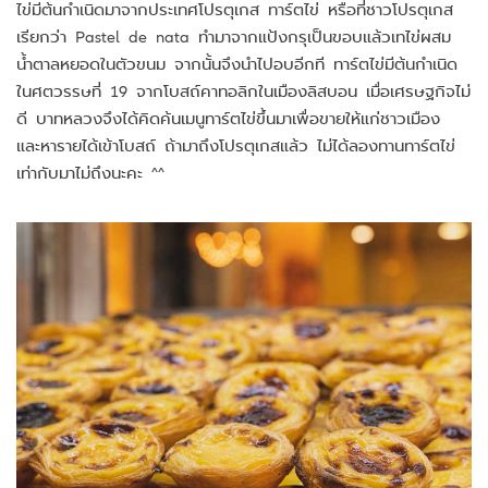
ไข่มีต้นกำเนิดมาจากประเทศโปรตุเกส ทาร์ตไข่ หรือที่ชาวโปรตุเกส
เรียกว่า Pastel de nata ทำมาจากแป้งกรุเป็นขอบแล้วเทไข่ผสม
น้ำตาลหยอดในตัวขนม จากนั้นจึงนำไปอบอีกที ทาร์ตไข่มีต้นกำเนิด
ในศตวรรษที่ 19 จากโบสถ์คาทอลิกในเมืองลิสบอน เมื่อเศรษฐกิจไม่
ดี บาทหลวงจึงได้คิดค้นเมนูทาร์ตไข่ขึ้นมาเพื่อขายให้แก่ชาวเมือง
และหารายได้เข้าโบสถ์ ถ้ามาถึงโปรตุเกสแล้ว ไม่ได้ลองทานทาร์ตไข่
เท่ากับมาไม่ถึงนะคะ ^^