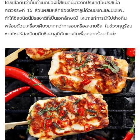
โดยเชื่อกันว่าต้นกำเนิดของชีสชนิดนี้มาจากประเทศไซปรัสเมื่อ
ศตวรรษที่ 16 ส่วนผสมหลักของชีสฮาลูมีคือนมแกะและนมแพะ
ทำให้ชีสชนิดนี้มีรสชาติที่เป็นเอกลักษณ์ เหมาะแก่การนำไปย่างกิน
พร้อมด้วยเครื่องเคียงมากกว่าการอบหรือละลายชีส ในช่วงฤดูร้อน
ชาวไซปรัสจะนิยมกินชีสฮาลูมีกับแตงโมเพื่อคลายร้อนกันค่ะ