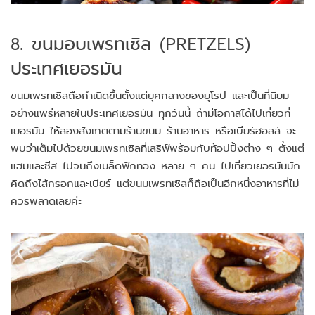
8. ขนมอบเพรทเซิล (PRETZELS)
ประเทศเยอรมัน
ขนมเพรทเซิลถือกำเนิดขึ้นตั้งแต่ยุคกลางของยุโรป และเป็นที่นิยม
อย่างแพร่หลายในประเทศเยอรมัน ทุกวันนี้ ถ้ามีโอกาสได้ไปเที่ยวที่
เยอรมัน ให้ลองสังเกตตามร้านขนม ร้านอาหาร หรือเบียร์ฮอลล์ จะ
พบว่าเต็มไปด้วยขนมเพรทเซิลที่เสริฟ์พร้อมกับท้อปปิ้งต่าง ๆ ตั้งแต่
แฮมและชีส ไปจนถึงเมล็ดฟักทอง หลาย ๆ คน ไปเที่ยวเยอรมันมัก
คิดถึงไส้กรอกและเบียร์ แต่ขนมเพรทเซิลก็ถือเป็นอีกหนึ่งอาหารที่ไม่
ควรพลาดเลยค่ะ