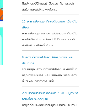
ศิลปะ ประวัติศาสตร์ วิวสวย กิจกรรมน่า
สนใจ และเสน่ห์เฉพาะตัวท...
10 อาหารอังกฤษ ที่คุณต้องลอง เมื่อได้ไป
เยือน
อาหารอังกฤษ หลายๆ เมนูอาจจะหากินได้ไม่
ยากในเมืองไทย แต่การได้ไปกินของจากต้น
กำเนิดน่าจะเป็นหนึ่งในประ...
8 สถานที่ทำพาสปอร์ต ในกรุงเทพฯ และ
ปริมณฑล
รวมข้อมูล สถานที่ทำพาสปอร์ต ในเขตพื้นที่
กรุงเทพมหานคร และปริมณฑล พร้อมสถาน
ที่ วันและเวลาทำการ มีที่ไ...
เรียนรู้วัฒนธรรมจากอาหาร : 20 เมนูอาหาร
จานเด็ดประเทศยุโรป
ถ้าพูดถึงประเทศในทวีปยุโรป หลาย ๆ ท่าน