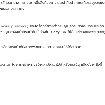
นทะลักออกมาจากภาชนะ หนึ่งสิ่งที่อยากจะแนะนำคือนำภาชนะที่บรรจุของเห
หลวไหลออกมาจากถุง
้า, makeup remover, และเครื่องสำอางต่างๆ คุณควรแยกใส่ในกระเป๋าเล็ก
งยาวๆ คุณอาจจะนำกระเป๋าใบนี้ใส่ลงใน Carry On ก็ได้ แต่ของเหลวจะต้องถ
ควรเลือกกระเป๋าที่มีขนาดพอเหมาะ สามารถหยิบใช้ได้สะดวก
คุณ โดยกระเป๋ายาควรมียาสามัญเอาไว้สำหรับกรณีฉุกเฉินด้วย สิ่งที่