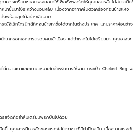
ุณควรเตรียมหมอนรองคอมาใช้เพื่อซัพพอร์ตให้คุณนอนหลับได้สบายยิ่งขึ
น้าขึ้นมาใช้ระหว่างนอนหลับ เนื่องจากอากาศในตัวเครื่องค่อนข้างแห้ง
ปลั่งพร้อมลุยได้อย่างเฉิดฉาย
์อิเล็กโทรนิกส์ที่ค่อนข้างหาซื้อได้ยากในต่างประเทศ แถมราคาค่อนข้าง
ะต้องนำมากรอกเอกสารตรวจคนเข้าเมือง แต่ถ้าหากไม่ได้เตรียมมา คุณอาจจะ
๋าที่มีความเบาและขนาดเหมาะสมสำหรับการใช้งาน กระเป๋า Cheked Bag จ
ติดรสจัดก็อย่าลืมเตรียมพริกป่นไปด้วย
หลักนี้ คุณควรมีการจัดของเหลวใส่ในภาชนะที่มีฝาปิดสนิท เนื่องจากแรงดั