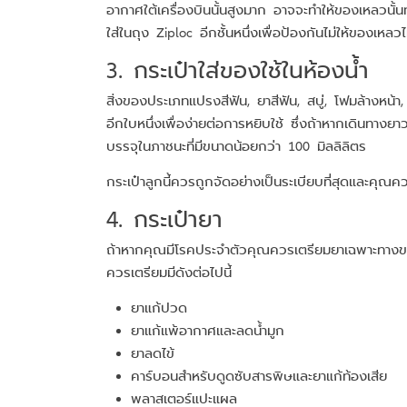
อากาศใต้เครื่องบินนั้นสูงมาก อาจจะทำให้ของเหลวนั้
ใส่ในถุง Ziploc อีกชั้นหนึ่งเพื่อป้องกันไม่ให้ของเ
3. กระเป๋าใส่ของใช้ในห้องน้ำ
สิ่งของประเภทแปรงสีฟัน, ยาสีฟัน, สบู่, โฟมล้างหน
อีกใบหนึ่งเพื่อง่ายต่อการหยิบใช้ ซึ่งถ้าหากเดินทา
บรรจุในภาชนะที่มีขนาดน้อยกว่า 100 มิลลิลิตร
กระเป๋าลูกนี้ควรถูกจัดอย่างเป็นระเบียบที่สุดและคุณ
4. กระเป๋ายา
ถ้าหากคุณมีโรคประจำตัวคุณควรเตรียมยาเฉพาะทางของ
ควรเตรียมมีดังต่อไปนี้
ยาแก้ปวด
ยาแก้แพ้อากาศและลดน้ำมูก
ยาลดไข้
คาร์บอนสำหรับดูดซับสารพิษและยาแก้ท้องเสีย
พลาสเตอร์แปะแผล