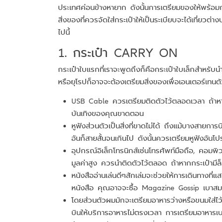
ประเทศค่อนข้างหายาก ดังนั้นการเตรียมของให้พร้อมก่
สิ่งของที่ควรจัดใส่กระเป๋าให้เป็นระเบียบจะได้เที่ยว
ไปนี้
1. กระเป๋า CARRY ON
กระเป๋าใบแรกที่เราจะพูดถึงก็คือกระเป๋าใบเล็กสำหรับ
หรือยุโรปก็อาจจะต้องเตรียมสิ่งของเพื่อเอนเตอร์เทนต
USB Cable ควรเตรียมติดตัวไว้ตลอดเวลา ถ้าหากเ
บันเทิงของคุณขาดตอน
หูฟังส่วนตัวเป็นสิ่งที่ขาดไม่ได้ ถึงแม้บางสายกา
อันก็สายสั้นจนเกินไป ดังนั้นควรเตรียมหูฟังอัน
อุปกรณ์อิเล็กโทรนิกส์เช่นโทรศัพท์มือถือ, คอมพิ
มูลค่าสูง ควรนำติดตัวไว้ตลอด ถ้าหากกระเป๋ามีล็อ
หนังสืออ่านเล่นดีๆสักเล่มจะช่วยให้การเดินทางท
หนังสือ คุณอาจจะซื้อ Magazine Gossip เบาสมอ
โดยส่วนตัวผมมักจะเตรียมอาหารว่างหรือขนมใส่ไว
บินให้บริการอาหารไม่ตรงเวลา การเตรียมอาหารเบา