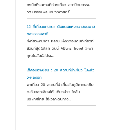
คงนึกถึงสถานที่ท่องเที่ยว สถาปัตยกรรม
วัฒนธรรมและประวัติศาสตร์...
12 ที่เที่ยวแคนาดา ดินแดนแห่งความงดงาม
ของธรรมชาติ
ที่เที่ยวแคนาดา หลายแห่งติดอันดับที่เที่ยวที่
สวยที่สุดในโลก วันนี้ Allianz Travel จะพา
คุณไปสัมผัสประ...
เช็คอินอาเซียน : 20 สถานที่น่าเที่ยว ไปแล้ว
จะหลงรัก
พาเที่ยว 20 สถานที่น่าเที่ยวในภูมิภาคเอเชีย
ตะวันออกเฉียงใต้ เที่ยวง่าย ใกล้บ
ประเทศไทย ใช้เวลาเดินทาง...