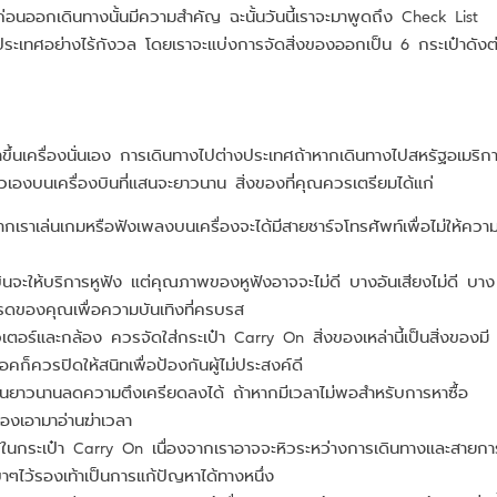
อนออกเดินทางนั้นมีความสำคัญ ฉะนั้นวันนี้เราจะมาพูดถึง Check List
ต่างประเทศอย่างไร้กังวล โดยเราจะแบ่งการจัดสิ่งของออกเป็น 6 กระเป๋าดังต
นำขึ้นเครื่องนั่นเอง การเดินทางไปต่างประเทศถ้าหากเดินทางไปสหรัฐอเมริก
ัวเองบนเครื่องบินที่แสนจะยาวนาน สิ่งของที่คุณควรเตรียมได้แก่
ราเล่นเกมหรือฟังเพลงบนเครื่องจะได้มีสายชาร์จโทรศัพท์เพื่อไม่ให้ควา
รบินจะให้บริการหูฟัง แต่คุณภาพของหูฟังอาจจะไม่ดี บางอันเสียงไม่ดี บาง
โปรดของคุณเพื่อความบันเทิงที่ครบรส
วเตอร์และกล้อง ควรจัดใส่กระเป๋า Carry On สิ่งของเหล่านี้เป็นสิ่งของมี
คก็ควรปิดให้สนิทเพื่อป้องกันผู้ไม่ประสงค์ดี
ี่แสนยาวนานลดความตึงเครียดลงได้ ถ้าหากมีเวลาไม่พอสำหรับการหาซื้อ
งเอามาอ่านฆ่าเวลา
้ในกระเป๋า Carry On เนื่องจากเราอาจจะหิวระหว่างการเดินทางและสายกา
ๆไว้รองเท้าเป็นการแก้ปัญหาได้ทางหนึ่ง