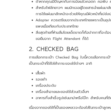
ถ้าหากคุณมีปัญหากับการนั่งแล้วคอตก คอพับ ค
สำหรับไฟล์ทยาวๆ ผมมักเจอผู้โดยสารนำแผ่นมาส์กห
การใช้แผ่นมาส์กหน้าจะช่วยให้คุณมีผิวหน้าที่เปล่ง
Adapter ควรเตรียมจากประเทศไทยเพราะเป็นอุปกรณ
แพงเมื่อเทียบกับประเทศไทย
สิ่งสุดท้ายที่ห้ามลืมโดยเด็ดขาดก็คือปากกาที่จ
ขอยืมจาก Flight Attendant ก็ได้
2. CHECKED BAG
การเลือกกระเป๋า Checked Bag ใบนี้ควรเลือกกระเป
เป็นกระเป๋าที่ใช้ใส่สำภาระของใช้ต่างๆ อาทิ
เสื้อผ้า
รองเท้า
เครื่องประดับ
เครื่องสำอางและของใช้ส่วนตัวอื่นๆ
อาหารกึ่งสำเร็จรูปเช่นมาม่าหรือโจ๊ก สำหรับคนที่
เนื่องจากของใช้ที่เป็นของเหลวจะต้องใส่ในกระเป๋าลูก