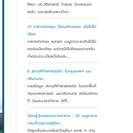
ศิลปะ ประวัติศาสตร์ วิวสวย กิจกรรมน่า
สนใจ และเสน่ห์เฉพาะตัวท...
10 อาหารอังกฤษ ที่คุณต้องลอง เมื่อได้ไป
เยือน
อาหารอังกฤษ หลายๆ เมนูอาจจะหากินได้ไม่
ยากในเมืองไทย แต่การได้ไปกินของจากต้น
กำเนิดน่าจะเป็นหนึ่งในประ...
8 สถานที่ทำพาสปอร์ต ในกรุงเทพฯ และ
ปริมณฑล
รวมข้อมูล สถานที่ทำพาสปอร์ต ในเขตพื้นที่
กรุงเทพมหานคร และปริมณฑล พร้อมสถาน
ที่ วันและเวลาทำการ มีที่ไ...
เรียนรู้วัฒนธรรมจากอาหาร : 20 เมนูอาหาร
จานเด็ดประเทศยุโรป
ถ้าพูดถึงประเทศในทวีปยุโรป หลาย ๆ ท่าน