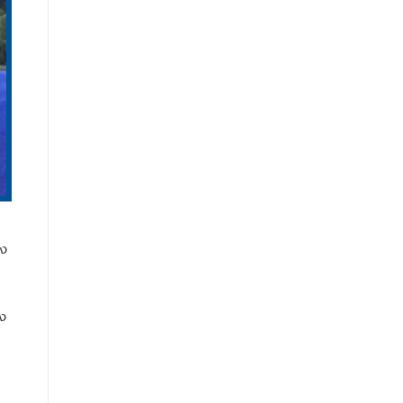
อง
รง