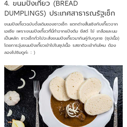
4. ขนมปังเกี๊ยว (BREAD
DUMPLINGS) ประเทศสาธารณรัฐเช็ก
ขนมปังเกี๊ยวฉบับดั้งเดิมของชาวเช็ก แตกต่างสิ้นเชิงกับเกี๊ยวจาก
เอเชีย เพราะขนมปังเกี๊ยวที่นี่ทำจากแป้งต้ม ยีสต์ ไข่ เกลือและนม
เป็นหลัก ชาวเช็กทั่วไปจะสั่งขนมปังเกี๊ยวมากินคู่กับกูลาช (ซุปเนื้อ)
โดยการจุ่มขนมปังเกี๊ยวเข้าไปในซุปเนื้อ รสชาติจะเข้ากันไหม ต้อง
ลองไปชิมดูค่ะ : )