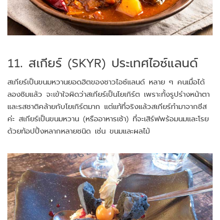
11. สเกียร์ (SKYR) ประเทศไอซ์แลนด์
สเกียร์เป็นขนมหวานยอดฮิตของชาวไอซ์แลนด์ หลาย ๆ คนเมื่อได้
ลองชิมแล้ว จะเข้าใจผิดว่าสเกียร์เป็นโยเกิร์ต เพราะทั้งรูปร่างหน้าตา
และรสชาติคล้ายกับโยเกิร์ตมาก แต่แท้ที่จริงแล้วสเกียร์ทำมาจากชีส
ค่ะ สเกียร์เป็นขนมหวาน (หรืออาหารเช้า) ที่จะเสิร์ฟพร้อมนมและโรย
ด้วยท้อปปิ้งหลากหลายชนิด เช่น ขนมและผลไม้