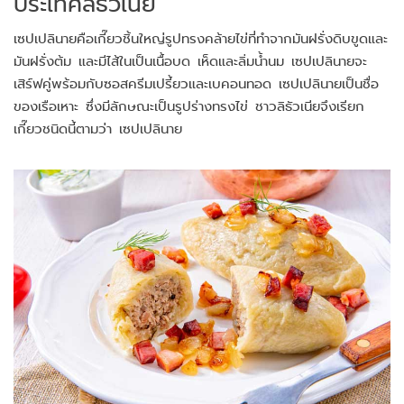
ประเทศลิธัวเนีย
เซปเปลินายคือเกี๊ยวชิ้นใหญ่รูปทรงคล้ายไข่ที่ทำจากมันฝรั่งดิบขูดและ
มันฝรั่งต้ม และมีไส้ในเป็นเนื้อบด เห็ดและลิ่มน้ำนม เซปเปลินายจะ
เสิร์ฟคู่พร้อมกับซอสครีมเปรี้ยวและเบคอนทอด เซปเปลินายเป็นชื่อ
ของเรือเหาะ ซึ่งมีลักษณะเป็นรูปร่างทรงไข่ ชาวลิธัวเนียจึงเรียก
เกี๊ยวชนิดนี้ตามว่า เซปเปลินาย