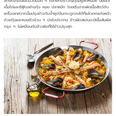
ลักษณะเป็นเม็ดอ้วนป้อม ๆ คล้ายกับข้าวญี่ปุ่นอยู่สักหน่อย นิยมใส่
เนื้อไก่และซีฟู้ดอย่างกุ้ง หอย ปลาหมึก โดยเริ่มจากผัดเนื้อสัตว์กับ
เครื่องเทศจากนั้นปรุงข้าวกับน้ำซุปต้มกระดูกจนได้ที่แล้วตกแต่งหน้า
ด้วยกุ้งและหอยตัวอ้วน ๆ น่ารับประทาน ข้าวผัดสเปนจะมีเนื้อสัมผัส
กรุบ ๆ ไม่เหมือนกับข้าวผัดที่ใช้ข้าวปรุงสุก