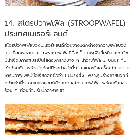
14. สโตรปวาฟเฟิล (STROOPWAFEL)
ประเทศเนเธอร์แลนด์
สโตรปวาฟเฟิลของเนเธอร์แลนด์ค่อนข้างแตกต่างจากวาฟเฟิลของ
เบลเยี่ยมพอสมควร เพราะวาฟเฟิลที่นี่จะเป็นวาฟเฟิลที่เหมือนแซนวิช
มีน้ำเชื่อมคาราเมลเป็นไส้ตรงกลางบาง ๆ นำวาฟเฟิล 2 ชิ้นประกับ
เข้าด้วยกัน พร้อมใส่ท้อปปิ้งอย่างน้ำผึ้ง ผลเบอร์รี่และช็อกโกแลต ส
โตรปวาฟเฟิลมีชื่อเรียกอีกชื่อว่า ขนมรังผึ้ง เพราะรูปร่างภายนอกที่
คล้ายรังผึ้ง คนเนเธอแลนด์มักจะทานสโตรปวาฟเฟิล พร้อมด้วยชา
ร้อน ๆ ก่อนที่จะเริ่มมื้ออาหารเช้า