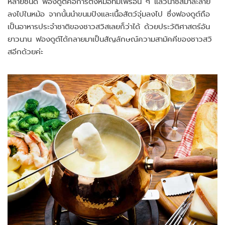
หลายชนิด ฟองดูต์คือการตั้งหม้อที่มีไฟร้อน ๆ แล้วนำชีสมาละลาย
ลงไปในหม้อ จากนั้นนำขนมปังและเนื้อสัตว์จุ่มลงไป ซึ่งฟองดูต์ถือ
เป็นอาหารประจำชาติของชาวสวิสเลยก็ว่าได้ ด้วยประวัติศาสตร์อัน
ยาวนาน ฟองดูต์ได้กลายมาเป็นสัญลักษณ์ความสามัคคีของชาวสวิ
สอีกด้วยค่ะ