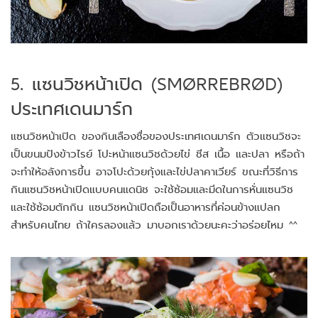
5. แซนวิชหน้าเปิด (SMØRREBRØD)
ประเทศเดนมาร์ก
แซนวิชหน้าเปิด ของกินเลืองชื่อของประเทศเดนมาร์ก ตัวแซนวิชจะ
เป็นขนมปังข้าวไรย์ โปะหน้าแซนวิชด้วยไข่ ชีส เนื้อ และปลา หรือถ้า
จะทำให้อลังการขึ้น อาจโปะด้วยกุ้งและไข่ปลาคาเวียร์ ขณะที่วิธีการ
กินแซนวิชหน้าเปิดแบบคนแดนิช จะใช้ซ้อมและมีดในการหั่นแซนวิช
และใช้ซ้อมตักกิน แซนวิชหน้าเปิดถือเป็นอาหารที่ค่อนข้างแปลก
สำหรับคนไทย ถ้าใครลองแล้ว มาบอกเราด้วยนะคะว่าอร่อยไหม ^^