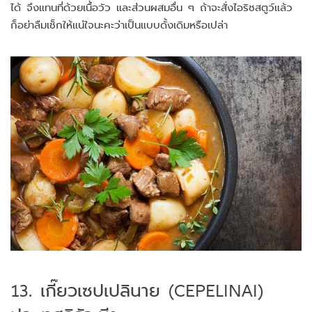
ได้ จึงแทนที่ด้วยเนื้อวัว และส่วนผสมอื่น ๆ ถ้าจะสั่งไอริชสตูว์แล้ว
ก็อย่าลืมเช็กให้แน่ใจนะคะว่าเป็นแบบดั้งเดิมหรือเปล่า
13. เกี๊ยวเซปเปลินาย (CEPELINAI)