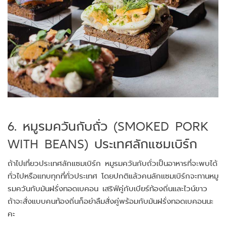
6. หมูรมควันกับถั่ว (SMOKED PORK
WITH BEANS) ประเทศลักแซมเบิร์ก
ถ้าไปเที่ยวประเทศลักแซมเบิร์ก หมูรมควันกับถั่วเป็นอาหารที่จะพบได้
ทั่วไปหรือแทบทุกที่ทั่วประเทศ โดยปกติแล้วคนลักแซมเบิร์กจะทานหมู
รมควันกับมันฝรั่งทอดเบคอน เสริฟ์คู่กับเบียร์ท้องถิ่นและไวน์ขาว
ถ้าจะสั่งแบบคนท้องถิ่นก็อย่าลืมสั่งคู่พร้อมกับมันฝรั่งทอดเบคอนนะ
คะ