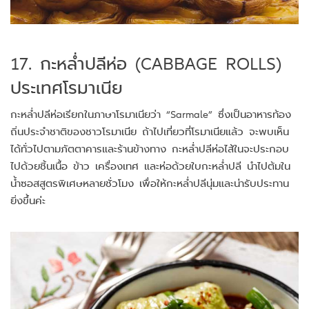
17. กะหล่ำปลีห่อ (CABBAGE ROLLS)
ประเทศโรมาเนีย
กะหล่ำปลีห่อเรียกในภาษาโรมาเนียว่า “Sarmale” ซึ่งเป็นอาหารท้อง
ถิ่นประจำชาติของชาวโรมาเนีย ถ้าไปเที่ยวที่โรมาเนียแล้ว จะพบเห็น
ได้ทั่วไปตามภัตตาคารและร้านข้างทาง กะหล่ำปลีห่อไส้ในจะประกอบ
ไปด้วยชิ้นเนื้อ ข้าว เครื่องเทศ และห่อด้วยใบกะหล่ำปลี นำไปต้มใน
น้ำซอสสูตรพิเศษหลายชั่วโมง เพื่อให้กะหล่ำปลีนุ่มและน่ารับประทาน
ยิ่งขึ้นค่ะ