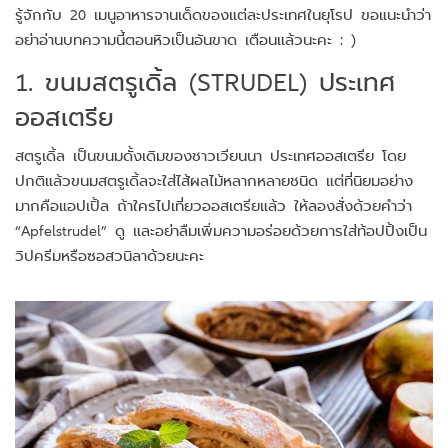
รู้จักกับ 20 เมนูอาหารจานเด็ดของแต่ละประเทศในยุโรป ขอแนะนำว่า
อย่าอ่านบทความนี้ตอนหิวเป็นอันขาด เตือนแล้วนะคะ : )
1. ขนมสตรูเดิ้ล (STRUDEL) ประเทศ
ออสเตรีย
สตรูเดิ้ล เป็นขนมดั้งเดิมของชาวเวียนนา ประเทศออสเตรีย โดย
ปกติแล้วขนมสตรูเดิ้ลจะใส่ไส้ผลไม้หลากหลายชนิด แต่ที่นิยมอย่าง
มากคือแอปเปิ้ล ถ้าใครไปเที่ยวออสเตรียแล้ว ให้ลองสั่งด้วยคำว่า
“Apfelstrudel” ดู และอย่าลืมเพิ่มความอร่อยด้วยการใส่ท้อปปิ้งเป็น
วิปครีมหรือซอสวนิลาด้วยนะคะ