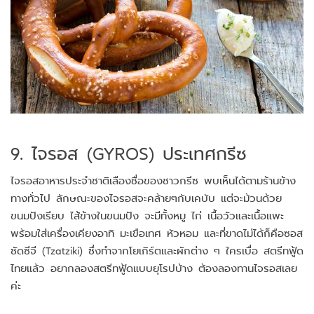
9. ไจรอส (GYROS) ประเทศกรีซ
ไจรอสอาหารประจำชาติเลืองชื่อของชาวกรีซ พบเห็นได้ตามร้านข้าง
ทางทั่วไป ลักษณะของไจรอสจะคล้ายๆกับเคบับ แต่จะม้วนด้วย
ขนมปังเรียบ ไส้ข้างในขนมปัง จะมีทั้งหมู ไก่ เนื้อวัวและเนื้อแพะ
พร้อมใส่เครื่องเคียงอาทิ มะเขือเทศ หัวหอม และที่ขาดไม่ได้ก็คือซอส
ซัดซีจี (Tzatziki) ซึ่งทำจากโยเกิร์ตและผักต่าง ๆ ใครเบื่อ สตรีทฟู้ด
ไทยแล้ว อยากลองสตรีทฟู้ดแบบยุโรปบ้าง ต้องลองทานไจรอสเลย
ค่ะ