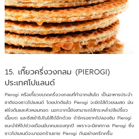
15. เกี๊ยวครึ่งวงกลม (PIEROGI)
ประเทศโปแลนด์
Pierogi หรือเกี๊ยวขนาดครึ่งวงกลมที่ทำจากเส้นโด เป็นอาหารประจำ
ชาติของชาวโปแลนด์ โดยปกติแล้ว Pierogi จะยัดไส้ด้วยนมสด มัน
ฝรั่งต้มและหัวหอมทอด นอกจากนี้ยังสามารถใส่กระหล่ำปลีเปรี้ยว
เนื้อบด และชีสเข้าไปในไส้ได้อีกด้วย ถ้าใครอยากไปลองชิม Pierogi
แนะนำให้ไปช่วงเดือนมีนาคมของทุกปี เพราะจะมีเทศกาล Pierogi ซึ่ง
ชาวโปแลนด์จะมาออกร้านขาย Pierogi กันอย่างครึกครื้น