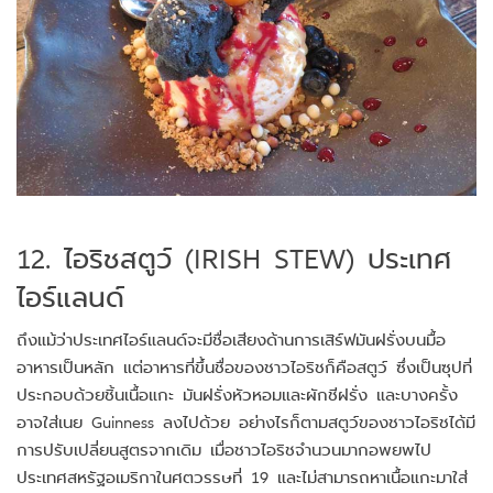
12. ไอริชสตูว์ (IRISH STEW) ประเทศ
ไอร์แลนด์
ถึงแม้ว่าประเทศไอร์แลนด์จะมีชื่อเสียงด้านการเสิร์ฟมันฝรั่งบนมื้อ
อาหารเป็นหลัก แต่อาหารที่ขึ้นชื่อของชาวไอริชก็คือสตูว์ ซึ่งเป็นซุปที่
ประกอบด้วยชิ้นเนื้อแกะ มันฝรั่งหัวหอมและผักชีฝรั่ง และบางครั้ง
อาจใส่เนย Guinness ลงไปด้วย อย่างไรก็ตามสตูว์ของชาวไอริชได้มี
การปรับเปลี่ยนสูตรจากเดิม เมื่อชาวไอริชจำนวนมากอพยพไป
ประเทศสหรัฐอเมริกาในศตวรรษที่ 19 และไม่สามารถหาเนื้อแกะมาใส่