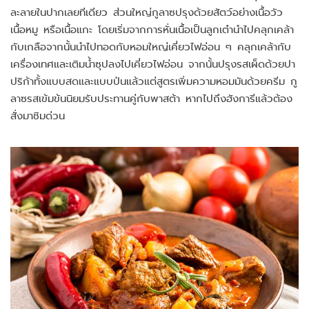
ละลายในปากเลยทีเดียว ส่วนใหญ่กูลาซปรุงด้วยสัตว์อย่างเนื้อวัว
เนื้อหมู หรือเนื้อแกะ โดยเริ่มจากการหั่นเนื้อเป็นลูกเต๋านำไปคลุกเคล้า
กับเกลือจากนั้นนำไปทอดกับหอมใหญ่เคี่ยวไฟอ่อน ๆ คลุกเคล้ากับ
เครื่องเทศและเติมน้ำซุปลงไปเคี่ยวไฟอ่อน จากนั้นปรุงรสเผ็ดด้วยปา
ปริก้าทั้งแบบสดและแบบป่นแล้วแต่สูตรเพิ่มความหอมมันด้วยครีม กู
ลาซรสเข้มข้นนิยมรับประทานคู่กับพาสต้า หากไปถึงฮังการีแล้วต้อง
สั่งมาชิมด่วน