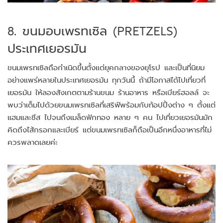
8. ขนมอบเพรทเซิล (PRETZELS)
ประเทศเยอรมัน
ขนมเพรทเซิลถือกำเนิดขึ้นตั้งแต่ยุคกลางของยุโรป และเป็นที่นิยม
อย่างแพร่หลายในประเทศเยอรมัน ทุกวันนี้ ถ้ามีโอกาสได้ไปเที่ยวที่
เยอรมัน ให้ลองสังเกตตามร้านขนม ร้านอาหาร หรือเบียร์ฮอลล์ จะ
พบว่าเต็มไปด้วยขนมเพรทเซิลที่เสริฟ์พร้อมกับท้อปปิ้งต่าง ๆ ตั้งแต่
แฮมและชีส ไปจนถึงเมล็ดฟักทอง หลาย ๆ คน ไปเที่ยวเยอรมันมัก
คิดถึงไส้กรอกและเบียร์ แต่ขนมเพรทเซิลก็ถือเป็นอีกหนึ่งอาหารที่ไม่
ควรพลาดเลยค่ะ