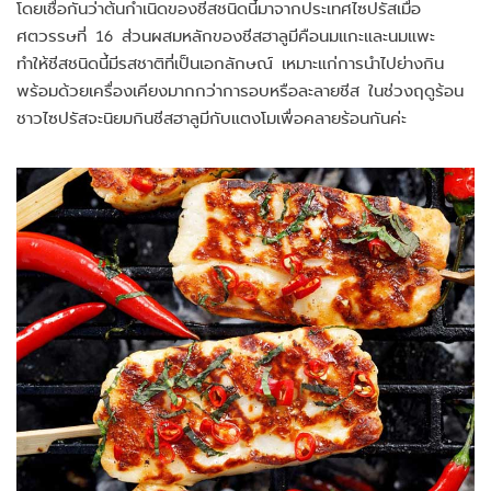
โดยเชื่อกันว่าต้นกำเนิดของชีสชนิดนี้มาจากประเทศไซปรัสเมื่อ
ศตวรรษที่ 16 ส่วนผสมหลักของชีสฮาลูมีคือนมแกะและนมแพะ
ทำให้ชีสชนิดนี้มีรสชาติที่เป็นเอกลักษณ์ เหมาะแก่การนำไปย่างกิน
พร้อมด้วยเครื่องเคียงมากกว่าการอบหรือละลายชีส ในช่วงฤดูร้อน
ชาวไซปรัสจะนิยมกินชีสฮาลูมีกับแตงโมเพื่อคลายร้อนกันค่ะ