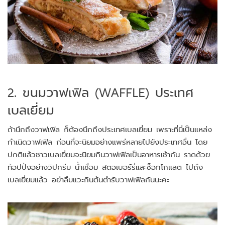
2. ขนมวาฟเฟิล (WAFFLE) ประเทศ
เบลเยี่ยม
ถ้านึกถึงวาฟเฟิล ก็ต้องนึกถึงประเทศเบลเยี่ยม เพราะที่นี่เป็นแหล่ง
กำเนิดวาฟเฟิล ก่อนที่จะนิยมอย่างแพร่หลายไปยังประเทศอื่น โดย
ปกติแล้วชาวเบลเยี่ยมจะนิยมกินวาฟเฟิลเป็นอาหารเช้ากัน ราดด้วย
ท้อปปิ้งอย่างวิปครีม น้ำเชื่อม สตอเบอร์รี่และช็อกโกแลต ไปถึง
เบลเยี่ยมแล้ว อย่าลืมแวะกินต้นตำรับวาฟเฟิลกันนะคะ