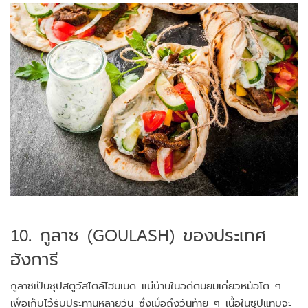
10. กูลาช (GOULASH) ของประเทศ
ฮังการี
กูลาชเป็นซุปสตูว์สไตล์โฮมเมด แม่บ้านในอดีตนิยมเคี่ยวหม้อโต ๆ
เพื่อเก็บไว้รับประทานหลายวัน ซึ่งเมื่อถึงวันท้าย ๆ เนื้อในซุปแทบจะ