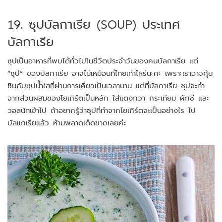
19. ซุปบัลกาเรีย (SOUP) ประเทศ
บัลกาเรีย
ซุปเป็นอาหารที่พบได้ทั่วไปในชีวิตประจำวันของคนบัลกาเรีย แต่
“ซุป” ของบัลกาเรีย อาจไม่เหมือนที่ไทยเท่าไหร่นะคะ เพราะเราอาจคุ้น
ชินกับซุปน้ำใสที่ผ่านการเคี่ยวเป็นเวลานาน แต่ที่บัลกาเรีย ซุปจะทำ
จากส่วนผสมของโยเกิร์ตเป็นหลัก ใส่แตงกวา กระเทียม ผักชี และ
วอลนัทเข้าไป ถ้าอยากรู้ว่าซุปที่ทำจากโยเกิร์ตจะเป็นอย่างไร ไป
บัลแกเรียแล้ว ห้ามพลาดเด็ดขาดเลยค่ะ