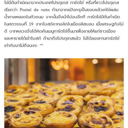
ไข่มีต้นกำเนิดมาจากประเทศโปรตุเกส ทาร์ตไข่ หรือที่ชาวโปรตุเกส
เรียกว่า Pastel de nata ทำมาจากแป้งกรุเป็นขอบแล้วเทไข่ผสม
น้ำตาลหยอดในตัวขนม จากนั้นจึงนำไปอบอีกที ทาร์ตไข่มีต้นกำเนิด
ในศตวรรษที่ 19 จากโบสถ์คาทอลิกในเมืองลิสบอน เมื่อเศรษฐกิจไม่
ดี บาทหลวงจึงได้คิดค้นเมนูทาร์ตไข่ขึ้นมาเพื่อขายให้แก่ชาวเมือง
และหารายได้เข้าโบสถ์ ถ้ามาถึงโปรตุเกสแล้ว ไม่ได้ลองทานทาร์ตไข่
เท่ากับมาไม่ถึงนะคะ ^^