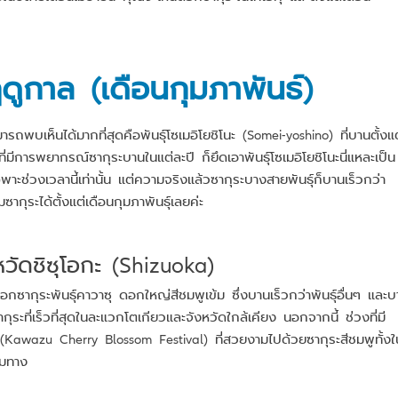
ฤดูกาล (เดือนกุมภาพันธ์)
รถพบเห็นได้มากที่สุดคือพันธุ์โซเมอิโยชิโนะ (Somei-yoshino) ที่บานตั้งแต
ีการพยากรณ์ซากุระบานในแต่ละปี ก็ยึดเอาพันธุ์โซเมอิโยชิโนะนี่แหละเป็น
พาะช่วงเวลานี้เท่านั้น แต่ความจริงแล้วซากุระบางสายพันธุ์ก็บานเร็วกว่า
ซากุระได้ตั้งแต่เดือนกุมภาพันธุ์เลยค่ะ
วัดชิซุโอกะ (Shizuoka)
อกซากุระพันธุ์คาวาซุ ดอกใหญ่สีชมพูเข้ม ซึ่งบานเร็วกว่าพันธุ์อื่นๆ และ
กุระที่เร็วที่สุดในละแวกโตเกียวและจังหวัดใกล้เคียง นอกจากนี้ ช่วงที่มี
(Kawazu Cherry Blossom Festival) ที่สวยงามไปด้วยซากุระสีชมพูทั้งใ
ิมทาง