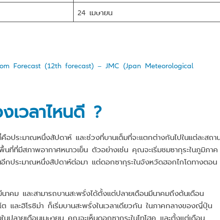
24 เมษายน
om Forecast (12th forecast) – JMC (Jpan Meteorological
่วงเวลาไหนดี ?
ที่คือประมาณหนึ่งสัปดาห์ และช่วงที่บานเต็มที่จะแตกต่างกันไปในแต่ละสถานท
ื้นที่ที่มีสภาพอากาศหนาวเย็น ตัวอย่างเช่น คุณจะเริ่มชมซากุระในภูมิภาค
ี่ในอีกประมาณหนึ่งสัปดาห์ต่อมา แต่ดอกซากุระในจังหวัดฮอกไกโดทางตอน
นมีนาคม และสามารถบานสะพรั่งได้ตั้งแต่ปลายเดือนมีนาคมถึงต้นเดือน
ต และฮิโรชิม่า ก็เริ่มบานสะพรั่งในเวลาเดียวกัน ในภาคกลางของญี่ปุ่น
ยในปลายเดือนเมษายน คุณจะเห็นดอกซากุระในโทโฮคุ และตั้งแต่เดือน