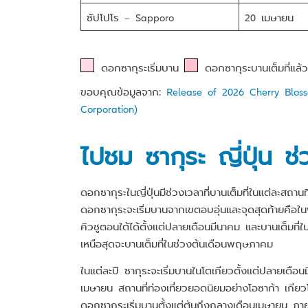
ซัปโปโร – Sapporo
20 เมษายน
ดอกซากุระเริ่มบาน
ดอกซากุระบานเต็มที่แล้ว
ขอบคุณข้อมูลจาก:
Release of 2026 Cherry Bloss
Corporation)
ไปชม ซากุระ ญี่ปุ่น ช
ดอกซากุระในญี่ปุ่นมีช่วงเวลาที่บานเต็มที่ในแต่ละสถาน
ดอกซากุระจะเริ่มบานจากเขตอบอุ่นและจุดสุดท้ายคือในพ
คิวชูตอนใต้ได้ตั้งแต่ปลายเดือนมีนาคม และบานเต็มท
เหนือสุดจะบานเต็มที่ในช่วงต้นเดือนพฤษภาคม
ในแต่ละปี ซากุระจะเริ่มบานในโตเกียวตั้งแต่ปลายเดือ
เมษายน สถานที่ท่องเที่ยวยอดนิยมอย่างโอซาก้า เกียวโ
ดอกซากุระเริ่มบานตั้งแต่ต้นถึงกลางเดือนเมษายน ภา