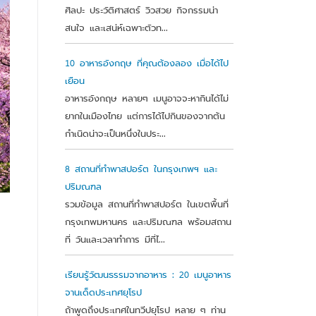
ศิลปะ ประวัติศาสตร์ วิวสวย กิจกรรมน่า
สนใจ และเสน่ห์เฉพาะตัวท...
10 อาหารอังกฤษ ที่คุณต้องลอง เมื่อได้ไป
เยือน
อาหารอังกฤษ หลายๆ เมนูอาจจะหากินได้ไม่
ยากในเมืองไทย แต่การได้ไปกินของจากต้น
กำเนิดน่าจะเป็นหนึ่งในประ...
8 สถานที่ทำพาสปอร์ต ในกรุงเทพฯ และ
ปริมณฑล
รวมข้อมูล สถานที่ทำพาสปอร์ต ในเขตพื้นที่
กรุงเทพมหานคร และปริมณฑล พร้อมสถาน
ที่ วันและเวลาทำการ มีที่ไ...
เรียนรู้วัฒนธรรมจากอาหาร : 20 เมนูอาหาร
จานเด็ดประเทศยุโรป
ถ้าพูดถึงประเทศในทวีปยุโรป หลาย ๆ ท่าน