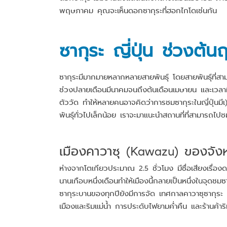
พฤษภาคม คุณจะเห็นดอกซากุระที่ฮอกไกโดเช่นกัน
ซากุระ ญี่ปุ่น ช่วงต้น
ซากุระมีมากมายหลากหลายสายพันธุ์ โดยสายพันธุ์ที่สามา
ช่วงปลายเดือนมีนาคมจนถึงต้นเดือนเมษายน และเวลาที่ม
ตัววัด ทำให้หลายคนอาจคิดว่าการชมซากุระในญี่ปุ่นมีเ)
พันธุ์ทั่วไปเล็กน้อย เราจะมาแนะนำสถานที่ที่สามารถไปชม
เมืองคาวาซุ (Kawazu) ของจังห
ห่างจากโตเกียวประมาณ 2.5 ชั่วโมง มีชื่อเสียงเรื่องด
นานเกือบหนึ่งเดือนทำให้เมืองนี้กลายเป็นหนึ่งในจุดชมซา
ซากุระบานของทุกปียังมีการจัด เทศกาลคาวาซุซากุระ 
เมืองและริมแม่น้ำ การประดับไฟยามค่ำคืน และร้านค้าร