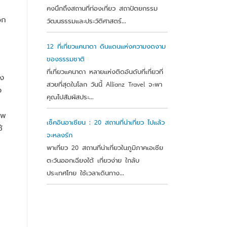
คงนึกถึงสถานที่ท่องเที่ยว สถาปัตยกรรม
อก
วัฒนธรรมและประวัติศาสตร์...
12 ที่เที่ยวแคนาดา ดินแดนแห่งความงดงาม
ของธรรมชาติ
ที่เที่ยวแคนาดา หลายแห่งติดอันดับที่เที่ยวที่
อง
สวยที่สุดในโลก วันนี้ Allianz Travel จะพา
ง
คุณไปสัมผัสประ...
าพ
เช็คอินอาเซียน : 20 สถานที่น่าเที่ยว ไปแล้ว
้
จะหลงรัก
พาเที่ยว 20 สถานที่น่าเที่ยวในภูมิภาคเอเชีย
ตะวันออกเฉียงใต้ เที่ยวง่าย ใกล้บ
ประเทศไทย ใช้เวลาเดินทาง...