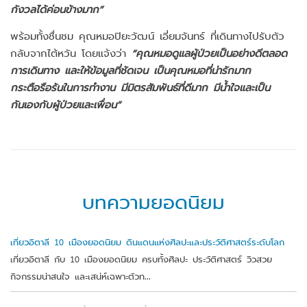
กังวลได้ค่อนข้างมาก”
พร้อมทั้งชื่นชม คุณหมอปิยะวัฒน์ เอี่ยมจันทร์ ที่เดินทางไปรับตัว
กลับจากไต้หวัน โดยแจ้งว่า
“คุณหมอดูแลผู้ป่วยเป็นอย่างดีตลอด
การเดินทาง และให้ข้อมูลที่ชัดเจน เป็นคุณหมอที่น่ารักมาก
กระตือรือร้นในการทำงาน มีมิตรสัมพันธ์ที่ดีมาก มีน้ำใจและเป็น
กันเองกับผู้ป่วยและเพื่อน”
บทความยอดนิยม
เที่ยวอิตาลี 10 เมืองยอดนิยม ดินแดนแห่งศิลปะและประวัติศาสตร์ระดับโลก
เที่ยวอิตาลี กับ 10 เมืองยอดนิยม ครบทั้งศิลปะ ประวัติศาสตร์ วิวสวย
กิจกรรมน่าสนใจ และเสน่ห์เฉพาะตัวท...