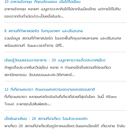
10 อาหารอังกฤษ ที่คุณต้องลอง เมื่อได้ไปเยือน
อาหารอังกฤษ หลายๆ เมนูอาจจะหากินได้ไม่ยากในเมืองไทย แต่การได้ไปกิน
ของจากต้นกำเนิดน่าจะเป็นหนึ่งในประ...
8 สถานที่ทำพาสปอร์ต ในกรุงเทพฯ และปริมณฑล
รวมข้อมูล สถานที่ทำพาสปอร์ต ในเขตพื้นที่กรุงเทพมหานคร และปริมณฑล
พร้อมสถานที่ วันและเวลาทำการ มีที่ไ...
เรียนรู้วัฒนธรรมจากอาหาร : 20 เมนูอาหารจานเด็ดประเทศยุโรป
ถ้าพูดถึงประเทศในทวีปยุโรป หลาย ๆ ท่านคงนึกถึงสถานที่ท่องเที่ยว
สถาปัตยกรรม วัฒนธรรมและประวัติศาสตร์...
12 ที่เที่ยวแคนาดา ดินแดนแห่งความงดงามของธรรมชาติ
ที่เที่ยวแคนาดา หลายแห่งติดอันดับที่เที่ยวที่สวยที่สุดในโลก วันนี้ Allianz
Travel จะพาคุณไปสัมผัสประ...
เช็คอินอาเซียน : 20 สถานที่น่าเที่ยว ไปแล้วจะหลงรัก
พาเที่ยว 20 สถานที่น่าเที่ยวในภูมิภาคเอเชียตะวันออกเฉียงใต้ เที่ยวง่าย ใกล้บ