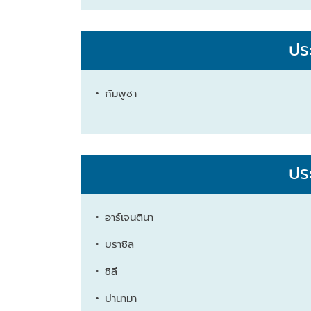
ปร
• กัมพูชา
ปร
• อาร์เจนตินา
• บราซิล
• ชิลี
• ปานามา