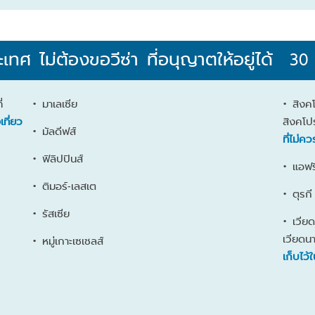
เทศ ไม่ต้องขอวีซ่า ที่อนุญาตให้อยู่ได้ 30 
่
• มาเลเซีย
• สิงค
เที่ยว
สิงคโป
• มัลดีฟส์
ที่ไม่ค
• ฟิลิปปินส์
• แอฟร
• ติมอร์-เลสเต
• ตุรกี
• รัสเซีย
• เวียด
เวียดน
• หมู่เกาะเซเชลส์
เก็บไว้