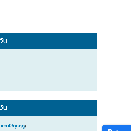
วัน
น
วัน
ามงามได้ทุกฤดู
)