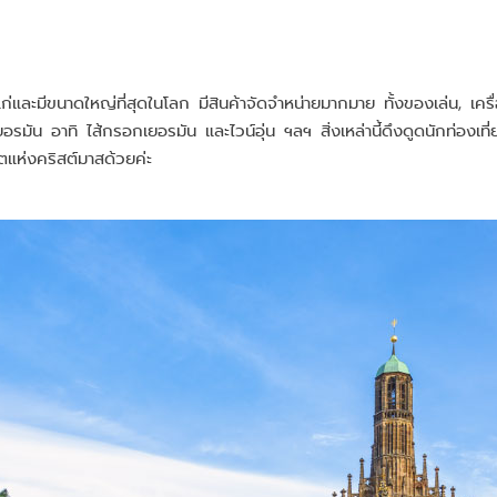
าแก่และมีขนาดใหญ่ที่สุดในโลก มีสินค้าจัดจำหน่ายมากมาย ทั้งของเล่น, เค
มัน อาทิ ไส้กรอกเยอรมัน และไวน์อุ่น ฯลฯ สิ่งเหล่านี้ดึงดูดนักท่องเที่ยว
ตแห่งคริสต์มาสด้วยค่ะ