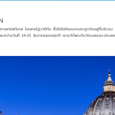
N
คริสต์มาส ในนครรัฐวาติกัน ซึ่งไฮไลท์ของงานจะถูกจัดอยู่ที่บริเวณ จัตุ
หว่างวันที่ 24-25 ธันวาคมของทุกปี เราจะได้พบกับวัฒนธรรม-ประเพณีข