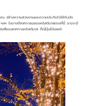
วบริเวณ สร้างความสวยงามและความประทับใจให้กับนัก
 ฯลฯ ในบางปีเทศกาลฉลองคริสต์มาสของที่นี่ อาจจะมี
สีของเทศกาลคริสต์มาส ที่ญี่ปุ่นได้เลยค่ะ