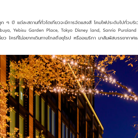
ในทุก ๆ ปี แต่ละสถานที่ทั่วโตเกียวจะมีการจัดแสงสี โคมไฟประดับไปทั่
hibuya, Yebisu Garden Place, Tokyo Disney land, Sanrio Puroland
ียว ใครที่ไม่อยากเดินทางไกลถึงยุโรป หรืออเมริกา มาสัมผัสบรรยากาศแสง