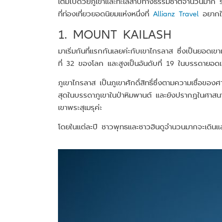
เต็มไปด้วยภูเขาและทะเลสาบทางธรรมชาติจำนวนมาก รว
ที่ท่องเที่ยวยอดนิยมแห่งหนึ่งที่
Allianz Travel
อยากให
1. MOUNT KAILASH
มาเริ่มกันที่แรกกันเลยค่ะกับเขาไกรลาส ซึ่งเป็นยอดเ
ที่ 32 ของโลก และสูงเป็นอันดับที่ 19 ในบรรดายอดเขา
ภูเขาไกรลาส เป็นภูเขาศักดิ์สิทธิ์ซึ่งตามความเชื่อของ
สุดในบรรดาภูเขาในป่าหิมพานต์ และยังปรากฏในศาสนาเ
เขาพระสุเมรุค่ะ
โดยในแต่ละปี ชาวพุทธและชาวฮินดูจำนวนมากจะเดินแ