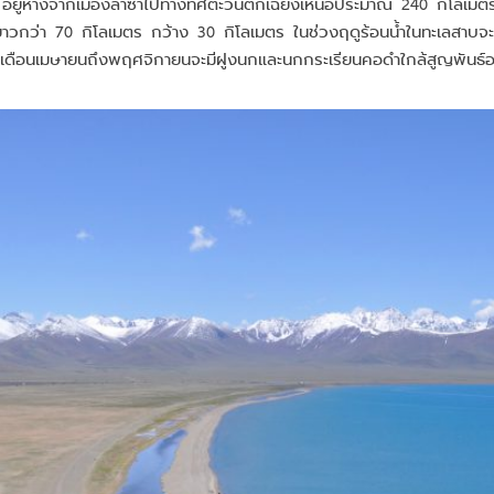
 อยู่ห่างจากเมืองลาซาไปทางทิศตะวันตกเฉียงเหนือประมาณ 240 กิโลเมตร เป
วกว่า 70 กิโลเมตร กว้าง 30 กิโลเมตร ในช่วงฤดูร้อนน้ำในทะเลสาบจะเป็
ือนเมษายนถึงพฤศจิกายนจะมีฝูงนกและนกกระเรียนคอดำใกล้สูญพันธ์อพยพ