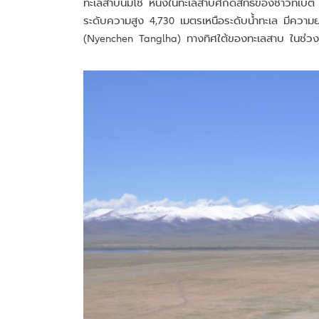
ทะเลสาบนัมโช หนึ่งในทะเลสาบศักดิ์สิทธิ์ของชาวทิเบต
ระดับความสูง 4,730 เมตรเหนือระดับน้ำทะเล มีความยา
(Nyenchen Tanglha) ทางทิศใต้ของทะเลสาบ ในช่วงเด