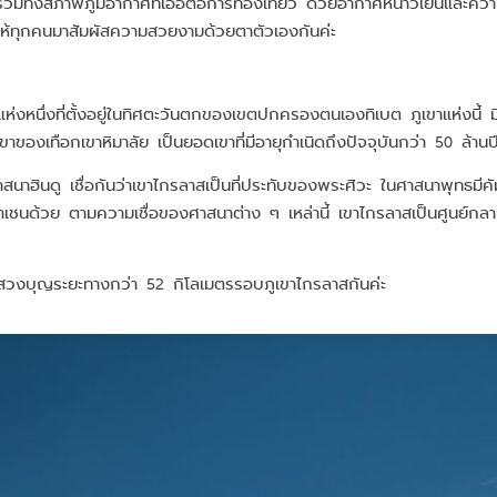
มทั้งสภาพภูมิอากาศที่เอื้อต่อการท่องเที่ยว ด้วยอากาศหนาวเย็นและค
้ทุกคนมาสัมผัสความสวยงามด้วยตาตัวเองกันค่ะ
ขาแห่งหนึ่งที่ตั้งอยู่ในทิศตะวันตกของเขตปกครองตนเองทิเบต ภูเขาแห่งนี้
ของเทือกเขาหิมาลัย เป็นยอดเขาที่มีอายุกำเนิดถึงปัจจุบันกว่า 50 ล้านป
ศาสนาฮินดู เชื่อกันว่าเขาไกรลาสเป็นที่ประทับของพระศิวะ ในศาสนาพุทธมีคัม
ชนด้วย ตามความเชื่อของศาสนาต่าง ๆ เหล่านี้ เขาไกรลาสเป็นศูนย์กลางข
สวงบุญระยะทางกว่า 52 กิโลเมตรรอบภูเขาไกรลาสกันค่ะ