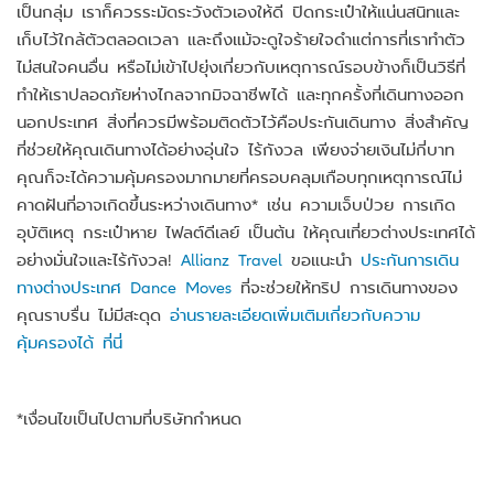
เป็นกลุ่ม เราก็ควรระมัดระวังตัวเองให้ดี ปิดกระเป๋าให้แน่นสนิทและ
เก็บไว้ใกล้ตัวตลอดเวลา และถึงแม้จะดูใจร้ายใจดำแต่การที่เราทำตัว
ไม่สนใจคนอื่น หรือไม่เข้าไปยุ่งเกี่ยวกับเหตุการณ์รอบข้างก็เป็นวิธีที่
ทำให้เราปลอดภัยห่างไกลจากมิจฉาชีพได้ และทุกครั้งที่เดินทางออก
นอกประเทศ สิ่งที่ควรมีพร้อมติดตัวไว้คือประกันเดินทาง สิ่งสำคัญ
ที่ช่วยให้คุณเดินทางได้อย่างอุ่นใจ ไร้กังวล เพียงจ่ายเงินไม่กี่บาท
คุณก็จะได้ความคุ้มครองมากมายที่ครอบคลุมเกือบทุกเหตุการณ์ไม่
คาดฝันที่อาจเกิดขึ้นระหว่างเดินทาง* เช่น ความเจ็บป่วย การเกิด
อุบัติเหตุ กระเป๋าหาย ไฟลต์ดีเลย์ เป็นต้น ให้คุณเที่ยวต่างประเทศได้
อย่างมั่นใจและไร้กังวล!
Allianz Travel
ขอแนะนำ
ประกันการเดิน
ทางต่างประเทศ Dance Moves
ที่จะช่วยให้ทริป การเดินทางของ
คุณราบรื่น ไม่มีสะดุด
อ่านรายละเอียดเพิ่มเติมเกี่ยวกับความ
คุ้มครองได้ ที่นี่
*เงื่อนไขเป็นไปตามที่บริษัทกำหนด