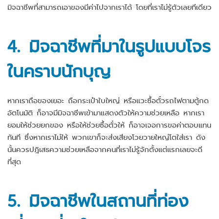
มิจฉาชีพที่สามารถเอาของมีค่าไปจากเราได้ โดยที่เราไม่รู้ตัวเลยทีเดียว
4.
มิจฉาชีพที่มาในรูปแบบ
โจร
ในคราบนักบุญ
หากเราถือของเยอะ ถือกระเป๋าใบใหญ่ หรือแวะซื้อตั๋วรถไฟตามตู้กด
อัตโนมัติ ก็อาจมีมิจฉาชีพเข้ามาแสดงตัวให้ความช่วยเหลือ หากเรา
ยอมให้ช่วยยกของ หรือให้ช่วยซื้อตั๋วให้ ก็อาจเจอการขอค่าตอบแทน
ทันที ซึ่งหากเราไม่ให้ พวกเขาก็จะส่งเสียงโวยวายใหญ่โตใส่เรา ดัง
นั้นควรปฎิเสธความช่วยเหลือจากคนที่เราไม่รู้จักตั้งแต่แรกเลยจะดี
ที่สุด
5.
มิจฉาชีพในสถานที่ท่อง