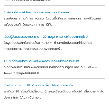
8 สถานที่ทำพาสปอร์ต ในกรุงเทพฯ และปริมณฑล
รวมข้อมูล สถานที่ทำพาสปอร์ต ในเขตพื้นที่กรุงเทพมหานคร และปริมณฑล
พร้อมสถานที่ วันและเวลาทำการ มีที่ไ...
เรียนรู้วัฒนธรรมจากอาหาร : 20 เมนูอาหารจานเด็ดประเทศยุโรป
ถ้าพูดถึงประเทศในทวีปยุโรป หลาย ๆ ท่านคงนึกถึงสถานที่ท่องเที่ยว
สถาปัตยกรรม วัฒนธรรมและประวัติศาสตร์...
12 ที่เที่ยวแคนาดา ดินแดนแห่งความงดงามของธรรมชาติ
ที่เที่ยวแคนาดา หลายแห่งติดอันดับที่เที่ยวที่สวยที่สุดในโลก วันนี้ Allianz
Travel จะพาคุณไปสัมผัสประ...
เช็คอินอาเซียน : 20 สถานที่น่าเที่ยว ไปแล้วจะหลงรัก
พาเที่ยว 20 สถานที่น่าเที่ยวในภูมิภาคเอเชียตะวันออกเฉียงใต้ เที่ยวง่าย ใกล้บ
ประเทศไทย ใช้เวลาเดินทาง...