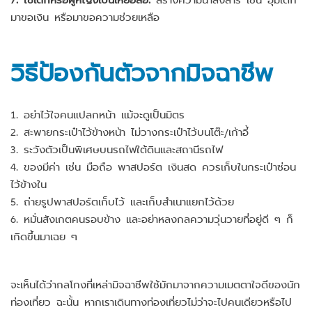
มาขอเงิน หรือมาขอความช่วยเหลือ
วิธีป้องกันตัวจากมิจฉาชีพ
1. อย่าไว้ใจคนแปลกหน้า แม้จะดูเป็นมิตร
2. สะพายกระเป๋าไว้ข้างหน้า ไม่วางกระเป๋าไว้บนโต๊ะ/เก้าอี้
3. ระวังตัวเป็นพิเศษบนรถไฟใต้ดินและสถานีรถไฟ
4. ของมีค่า เช่น มือถือ พาสปอร์ต เงินสด ควรเก็บในกระเป๋าซ่อน
ไว้ข้างใน
5. ถ่ายรูปพาสปอร์ตเก็บไว้ และเก็บสำเนาแยกไว้ด้วย
6. หมั่นสังเกตคนรอบข้าง และอย่าหลงกลความวุ่นวายที่อยู่ดี ๆ ก็
เกิดขึ้นมาเฉย ๆ
จะเห็นได้ว่ากลโกงที่เหล่ามิจฉาชีพใช้มักมาจากความเมตตาใจดีของนัก
ท่องเที่ยว ฉะนั้น หากเราเดินทางท่องเที่ยวไม่ว่าจะไปคนเดียวหรือไป