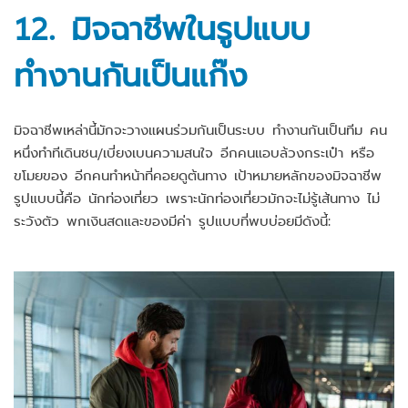
12. มิจฉาชีพในรูปแบบ
ทำงานกันเป็นแก๊ง
มิจฉาชีพเหล่านี้มักจะวางแผนร่วมกันเป็นระบบ ทำงานกันเป็นทีม คน
หนึ่งทำทีเดินชน/เบี่ยงเบนความสนใจ อีกคนแอบล้วงกระเป๋า หรือ
ขโมยของ อีกคนทำหน้าที่คอยดูต้นทาง เป้าหมายหลักของมิจฉาชีพ
รูปแบบนี้คือ นักท่องเที่ยว เพราะนักท่องเที่ยวมักจะไม่รู้เส้นทาง ไม่
ระวังตัว พกเงินสดและของมีค่า รูปแบบที่พบบ่อยมีดังนี้: