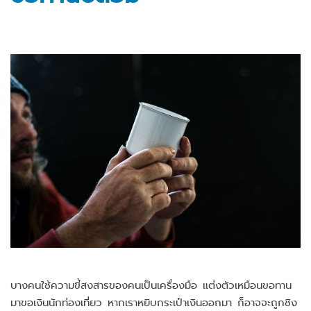
บางคนใช้ความขี้สงสารของคนเป็นเครื่องมือ แต่งตัวเหมือนขอทาน
มาขอเงินนักท่องเที่ยว หากเราหยิบกระเป๋าเงินออกมา ก็อาจจะถูกชิง