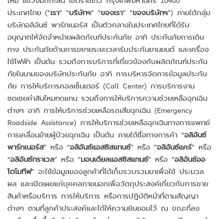
ประเทศไทย (“
เรา
” “
บริษัทฯ
” “
ของเรา
” “
ของบริษัทฯ
”) ภายใต้กลุ่ม
บริษัทอลิอันซ์ พาร์ทเนอร์ส เป็นตัวกลางในประเทศไทยที่ได้รับ
อนุญาตให้จัดจำหน่ายผลิตภัณฑ์ประกันภัย อาทิ ประกันภัยการเดิน
ทาง ประกันภัยด้านการขยายระยะเวลารับประกันยานยนต์ และเครื่อง
ใช้ไฟฟ้า เป็นต้น รวมถึงการบริการที่เกี่ยวข้องกับผลิตภัณฑ์ประกัน
ภัยในนามของบริษัทประกันภัย อาทิ การบริหารจัดการข้อมูลประกัน
ภัย การให้บริการคอลเซ็นเตอร์ (Call Center) การบริการงาน
ชดเชยค่าสินไหมทดแทน รวมถึงการให้บริการความช่วยเหลือฉุกเฉิน
ต่างๆ อาทิ การให้บริการช่วยเหลือรถเสียฉุกเฉิน (Emergency
Roadside Assistance) การให้บริการช่วยเหลือฉุกเฉินทางการแพทย์
การเคลื่อนย้ายผู้ป่วยฉุกเฉิน เป็นต้น ภายใต้ชื่อทางการค้า “
อลิอันซ์
พาร์ทเนอร์ส
” หรือ “
อลิอันซ์แอสซิสแทนซ์
” หรือ “
อลิอันซ์แคร์
” หรือ
“
อลิอันซ์ทราเวล
” หรือ “
มอนเดียลแอสซิสแทนซ์
” หรือ “
อลิอันซ์ออ
โตโมทีฟ
” จะใช้ข้อมูลของลูกค้าที่ได้เก็บรวบรวมมาเพื่อใช้ ประมวล
ผล และเปิดเผยแก่บุคคลภายนอกเพื่อวัตถุประสงค์เกี่ยวกับการขาย
สินค้าหรือบริการ การให้บริการ หรือการปฏิบัติหน้าที่ตามสัญญา
ต่างๆ ตามที่ลูกค้าประสงค์และได้ให้ความยินยอมไว้ ณ ขณะที่ลง